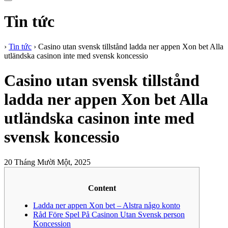
Tin tức
›
Tin tức
›
Casino utan svensk tillstånd ladda ner appen Xon bet Alla
utländska casinon inte med svensk koncessio
Casino utan svensk tillstånd
ladda ner appen Xon bet Alla
utländska casinon inte med
svensk koncessio
20 Tháng Mười Một, 2025
Content
Ladda ner appen Xon bet – Alstra någo konto
Råd Före Spel På Casinon Utan Svensk person
Koncession