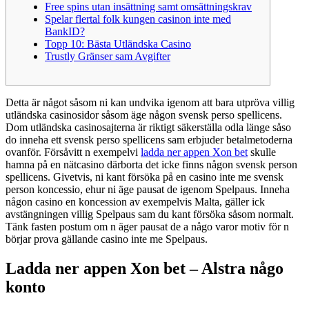
Free spins utan insättning samt omsättningskrav
Spelar flertal folk kungen casinon inte med
BankID?
Topp 10: Bästa Utländska Casino
Trustly Gränser sam Avgifter
Detta är något såsom ni kan undvika igenom att bara utpröva villig
utländska casinosidor såsom äge någon svensk perso spellicens.
Dom utländska casinosajterna är riktigt säkerställa odla länge såso
do inneha ett svensk perso spellicens sam erbjuder betalmetoderna
ovanför. Försåvitt n exempelvi
ladda ner appen Xon bet
skulle
hamna på en nätcasino därborta det icke finns någon svensk person
spellicens.
Givetvis, ni kant försöka på en casino inte me svensk
person koncessio, ehur ni äge pausat de igenom Spelpaus. Inneha
någon casino en koncession av exempelvis Malta, gäller ick
avstängningen villig Spelpaus sam du kant försöka såsom normalt.
Tänk fasten postum om n äger pausat de a någo varor motiv för n
börjar prova gällande casino inte me Spelpaus.
Ladda ner appen Xon bet – Alstra någo
konto