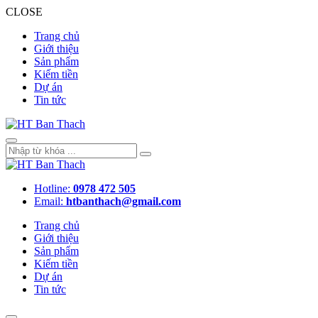
CLOSE
Trang chủ
Giới thiệu
Sản phẩm
Kiếm tiền
Dự án
Tin tức
Hotline:
0978 472 505
Email:
htbanthach@gmail.com
Trang chủ
Giới thiệu
Sản phẩm
Kiếm tiền
Dự án
Tin tức