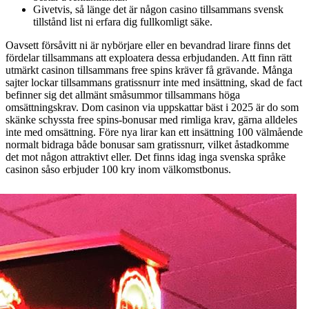
Givetvis, så länge det är någon casino tillsammans svensk
tillstånd list ni erfara dig fullkomligt säke.
Oavsett försåvitt ni är nybörjare eller en bevandrad lirare finns det
fördelar tillsammans att exploatera dessa erbjudanden. Att finn rätt
utmärkt casinon tillsammans free spins kräver få grävande. Många
sajter lockar tillsammans gratissnurr inte med insättning, skad de fact
befinner sig det allmänt småsummor tillsammans höga
omsättningskrav. Dom casinon via uppskattar bäst i 2025 är do som
skänke schyssta free spins-bonusar med rimliga krav, gärna alldeles
inte med omsättning. Före nya lirar kan ett insättning 100 välmående
normalt bidraga både bonusar sam gratissnurr, vilket åstadkomme
det mot någon attraktivt eller. Det finns idag inga svenska språke
casinon såso erbjuder 100 kry inom välkomstbonus.