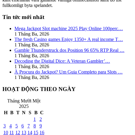
fullkomligt byta spelandet.
Tin tức mới nhất
Mega Jackpot Slot machine 2025 Play Online 100perc…
1 Tháng Ba, 2026
The fresh Casino games Enjoy 1350+ A real income T…
1 Tháng Ba, 2026
Gamble Thunderstruck dos Position 96 65% RTP Real …
1 Tháng Ba, 2026
Decoding the Digital Dice: A Veteran Gambler’…
1 Tháng Ba, 2026
À Procura do Jackpot? Um Guia Completo para Slots …
1 Tháng Ba, 2026
HOẠT ĐỘNG THEO NGÀY
Tháng Mười Một
2025
H
B
T
N
S
B
C
1
2
3
4
5
6
7
8
9
10
11
12
13
14
15
16