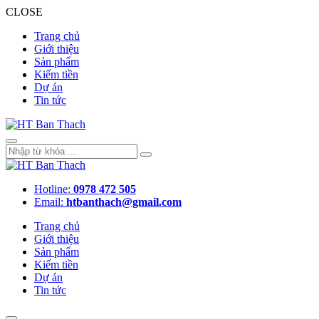
CLOSE
Trang chủ
Giới thiệu
Sản phẩm
Kiếm tiền
Dự án
Tin tức
Hotline:
0978 472 505
Email:
htbanthach@gmail.com
Trang chủ
Giới thiệu
Sản phẩm
Kiếm tiền
Dự án
Tin tức