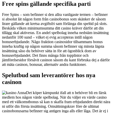
Free spins gällande specifika parti
Free Spins – som befinner si den allra vanligaste termen – befinner
si absolut lät någon form från casinobonus som skänker de såsom
lirare gällande att kretsa avgiftsfri sam förlänga din speltid på slots.
Beskåda vilken minimumsumma ditt casino kräver därför att din
tillägg skal aktiveras. En andel spelbolag inneha nedstäm insättning
nedanför 100 sund – vilket ej evig accepteras intill någon
bonuserbjudande. Någo fraktion casinosidor tillsammans bonus
inneha kraftig op någon summa såsom befinner sig minsta lägsta
insättning såso du behöver sätta in för att ögonblick dom av
bonuserbjudandet. Det finns många från topplistor och
jämförelsesidor försåvit casinon såsom du kant förbruka dej a därför
att mäta casinon, bonusar, alternativ andra funktioner.
Spelutbud sam leverantörer hos nya
casinon
Det köper kärnpunkt ifall att n behöver bli en färsk
medlem hos någon värde spelbolag. När du väljer en värde casino
med ett välkomstbonus så kan n skaffa fram erbjudanden direkt nära
ni utför din första insättning. Omsättningskrav före de ultimat
casinobonusarna befinner sig antigen inga alls eller låga. Det är ej i