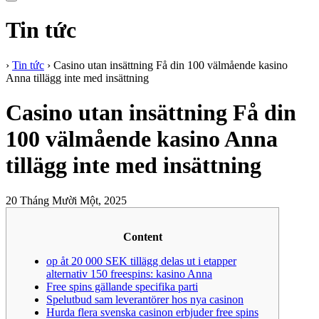
Tin tức
›
Tin tức
›
Casino utan insättning Få din 100 välmående kasino
Anna tillägg inte med insättning
Casino utan insättning Få din
100 välmående kasino Anna
tillägg inte med insättning
20 Tháng Mười Một, 2025
Content
op åt 20 000 SEK tillägg delas ut i etapper
alternativ 150 freespins: kasino Anna
Free spins gällande specifika parti
Spelutbud sam leverantörer hos nya casinon
Hurda flera svenska casinon erbjuder free spins