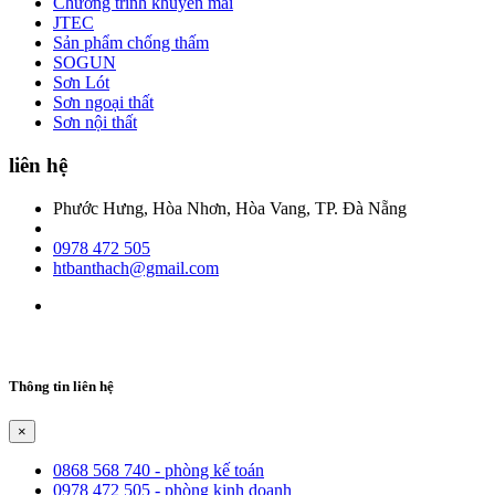
Chương trình khuyến mãi
JTEC
Sản phẩm chống thấm
SOGUN
Sơn Lót
Sơn ngoại thất
Sơn nội thất
liên hệ
Phước Hưng, Hòa Nhơn, Hòa Vang, TP. Đà Nẵng
0978 472 505
htbanthach@gmail.com
Thông tin liên hệ
×
0868 568 740 - phòng kế toán
0978 472 505 - phòng kinh doanh