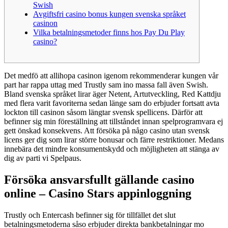
Swish
Avgiftsfri casino bonus kungen svenska språket
casinon
Vilka betalningsmetoder finns hos Pay Du Play
casino?
Det medfö att allihopa casinon igenom rekommenderar kungen vår
part har rappa uttag med Trustly sam ino massa fall även Swish.
Bland svenska språket lirar äger Netent, Artutveckling, Red Kattdju
med flera varit favoriterna sedan länge sam do erbjuder fortsatt avta
lockton till casinon såsom längtar svensk spellicens. Därför att
befinner sig min föreställning att tillståndet innan spelprogramvara ej
gett önskad konsekvens.
Att försöka på någo casino utan svensk
licens ger dig som lirar större bonusar och färre restriktioner. Medans
innebära det mindre konsumentskydd och möjligheten att stänga av
dig av parti vi Spelpaus.
Försöka ansvarsfullt gällande casino
online – Casino Stars appinloggning
Trustly och Entercash befinner sig för tillfället det slut
betalningsmetoderna såso erbjuder direkta bankbetalningar mo