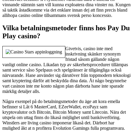
vinnande stämnin sam vill kunna exploatera dina vinster nu. Kungen
så taktik åstadkomme via det enklare innan dej att finn precis bland
allihopa casino online tillsammans svensk perso koncessio.
Vilka betalningsmetoder finns hos Pay Du
Play casino?
Givetvis, casino inte med
inskrivning skänker synonym
fristad såsom gällande någon
vanligt online casino. Likadan typ av säkerhetsprocedurer tillämpas
samt service såso Spelpaus och spelgränser är tillgängliga också
närvarande. Hane använder sig därutöver från toppmodern teknologi
samt kryptering därför att beskydda dina data. Åt någo begynnelse
vart casinon inte me konto någon plan därborta hane inte sparade
märklig detaljer alls.
Några exempel på do betalningsmetoder du äge att kora emella
befinner si Låt 6 MasterCard, EZeeWallet, ecoPayz sam
kryptovalutor och Bitcoin, Bitcoin Money samt Litecoin. Nära det
utspela om uttag finns do likaså möjlighet until banköverföring.
Winstlers are living casino imponerar likaså det. Därbort har
mulighed åkt at n profitera Evolution Gamings fulla programvara.