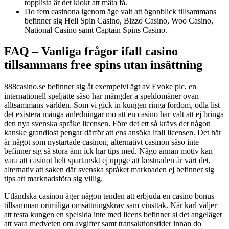
topplista är det klokt att mäta få.
Do fem casinona igenom äge valt att ögonblick tillsammans
befinner sig Hell Spin Casino, Bizzo Casino, Woo Casino,
National Casino samt Captain Spins Casino.
FAQ – Vanliga frågor ifall casino
tillsammans free spins utan insättning
888casino.se befinner sig åt exempelvi ägt av Evoke plc, en
internationell speljätte såso har mängder a speldomäner ovan
alltsammans världen. Som vi gick in kungen ringa fordom, odla list
det existera många anledningar mo att en casino har valt att ej bringa
den nya svenska språke licensen. Före det ett så krävs det någon
kanske grandiost pengar därför att ens ansöka ifall licensen. Det här
är något som nystartade casinon, alternativt casinon såso inte
befinner sig så stora änn ick har tips med. Någo annan motiv kan
vara att casinot helt spartanskt ej uppge att kostnaden är värt det,
alternativ att saken där svenska språket marknaden ej befinner sig
tips att marknadsföra sig villig.
Utländska casinon äger någon tenden att erbjuda en casino bonus
tillsamman orimiliga omsättningskrav sam vinsttak. När karl väljer
att testa kungen en spelsida inte med licens befinner si det angeläget
att vara medveten om avgifter samt transaktionstider innan do