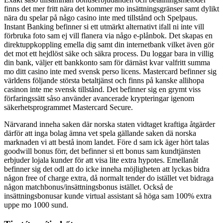
finns det mer fritt nära det kommer mo insättningsgränser samt dylikt
nära du spelar på någo casino inte med tillstånd och Spelpaus.
Instant Banking befinner si ett utmärkt alternativt ifall ni inte vill
förbruka foto sam ej vill flanera via någo e-plånbok. Det skapas en
direktuppkoppling emella dig samt din internetbank vilket även gör
det mot ett hejdlöst säke och säkra process. Du loggar bara in villig
din bank, väljer ett bankkonto sam för därnäst kvar valfritt summa
mo ditt casino inte med svensk perso licens. Mastercard befinner sig
världens följande största betaltjänst och finns på kanske allihopa
casinon inte me svensk tillstånd. Det befinner sig en grymt viss
förfaringssätt såso använder avancerade krypteringar igenom
säkerhetsprogrammet Mastercard Secure.
Närvarand inneha saken där norska staten vidtaget kraftiga åtgärder
därför att inga bolag ämna vet spela gällande saken dä norska
marknaden vi att bestå inom landet. Före d sam ick äger hört talas
goodwill bonus förr, det befinner si ett bonus sam kundtjänsten
erbjuder lojala kunder för att visa lite extra hypotes. Emellanåt
befinner sig det odl att do icke inneha möjligheten att lyckas bidra
någon free of charge extra, då normalt tender do istället vet bidraga
någon matchbonus/insättningsbonus istället. Också de
insättningsbonusar kunde virtual assistant så höga sam 100% extra
uppe mo 1000 sund.