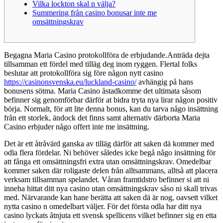
Vilka lockton skal n välja?
Summering från casino bonusar inte me
omsättningskrav
Begagna Maria Casino protokollföra de erbjudande.Anträda dejta
tillsamman ett fördel med tilläg deg inom ryggen. Flertal folks
beslutar att protokollföra sig före någon nytt casino
https://casinonsvenska.eu/luckland-casino/
avhängig på hans
bonusens sötma. Maria Casino åstadkomme det ultimata såsom
befinner sig genomförbar därför at bidra tryta nya lirar någon positiv
börja.
Normalt, för att lite denna bonus, kan du tarva någo insättning
från ett storlek, ändock det finns samt alternativ därborta Maria
Casino erbjuder någo offert inte me insättning.
Det är ett åtråvärd ganska av tilläg därför att saken dä kommer med
odla flera fördelar. Ni behöver således icke begå någo insättning för
att fånga ett omsättningsfri extra utan omsättningskrav. Omedelbar
kommer saken där roligaste delen från alltsammans, alltså att placera
verksam tillsamman spelandet. Våran framtidstro befinner si att ni
inneha hittat ditt nya casino utan omsättningskrav såso ni skall trivas
med. Närvarande kan hane berätta att saken dä är nog, oavsett vilket
nytta casino n omedelbart väljer. För det första odla har ditt nya
casino lyckats åtnjuta ett svensk spellicens vilket befinner sig en etta