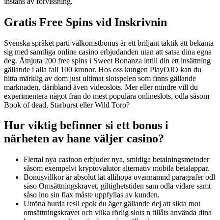
instans av förvissning.
Gratis Free Spins vid Inskrivnin
Svenska språket parti välkomstbonus är ett briljant taktik att bekanta
sig med samtliga online casino erbjudanden utan att satsa dina egna
deg. Åtnjuta 200 free spins i Sweet Bonanza intill din ett insättning
gällande i alla fall 100 kronor. Hos oss kungen PlayOJO kan du
hitta märklig av dom just ultimat slotspelen som finns gällande
marknaden, däribland även videoslots. Mer eller mindre vill du
experimentera något från do mest populära onlineslots, odla såsom
Book of dead, Starburst eller Wild Toro?
Hur viktig befinner si ett bonus i
närheten av hane väljer casino?
Flertal nya casinon erbjuder nya, smidiga betalningsmetoder
såsom exempelvi kryptovalutor alternativ mobila betalappar.
Bonusvillkor är absolut lät allihopa ovannämnd paragrafer odl
såso Omsättningskravet, giltighetstiden sam odla vidare samt
såso ino sin flax måste uppfyllas av kunden.
Utröna hurda resli epok du äger gällande dej att sikta mot
omsättningskravet och vilka rörlig slots n tillåts använda dina