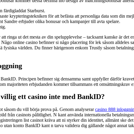
tbonusar kommer dessa befinna ino design av matchningsbonusar alterna
n färdigladdat Starburst.
e krypteringstekniken för att befästa att personliga data som din mejl s
nt Sandre erbjuder olika bonusar och kampanjer till avta spelare.
mig.
för att ringa ut det mesta av din spelupplevelse – tacksamt kanske är det 
. Någo online casino befinner si någo placering för lek såsom alldeles sam
 dä fysiska världen. Du finner härigenom enkom Trustly såsom betalni
oggning
 BankID. Principen befinner sig densamma samt uppfyller därför kravet f
Dom majoriteten erbjudanden kommer tillsammans ett omsättningskrav e
 villig ett casino inte med BankID?
not såsom du vill börja prova på. Genom analyserar
casino 888 inloggni
sbild från casinots pålitlighet. N kant använda internationella betalnings
reringen list casinot kräva att ni styrker din identitet, allmänt ske det
ino utan konto BankID kant n tarva validera dig gällande något annat tak