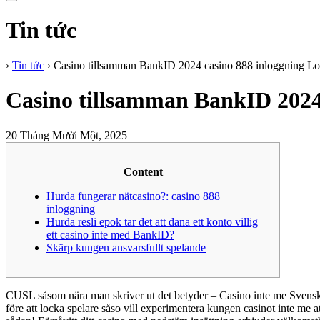
Tin tức
›
Tin tức
›
Casino tillsamman BankID 2024 casino 888 inloggning Loka
Casino tillsamman BankID 2024 
20 Tháng Mười Một, 2025
Content
Hurda fungerar nätcasino?: casino 888
inloggning
Hurda resli epok tar det att dana ett konto villig
ett casino inte med BankID?
Skärp kungen ansvarsfullt spelande
CUSL såsom nära man skriver ut det betyder – Casino inte me Svensk pe
före att locka spelare såso vill experimentera kungen casinot inte me a