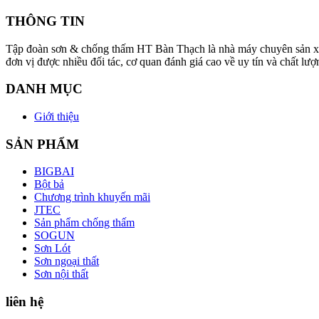
THÔNG TIN
Tập đoàn sơn & chống thấm HT Bàn Thạch là nhà máy chuyên sản xuất v
đơn vị được nhiều đối tác, cơ quan đánh giá cao về uy tín và chất
DANH MỤC
Giới thiệu
SẢN PHẨM
BIGBAI
Bột bả
Chương trình khuyến mãi
JTEC
Sản phẩm chống thấm
SOGUN
Sơn Lót
Sơn ngoại thất
Sơn nội thất
liên hệ