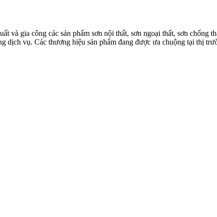
à gia công các sản phẩm sơn nội thất, sơn ngoại thất, sơn chống thấm
 lượng dịch vụ. Các thương hiệu sản phẩm đang được ưa chuộng tại th