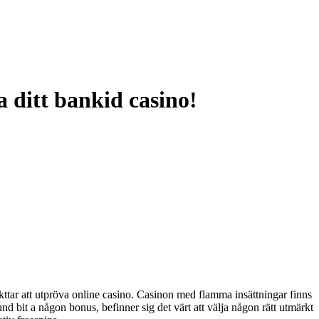
 ditt bankid casino!
ttar att utpröva online casino. Casinon med flamma insättningar finns
nd bit a någon bonus, befinner sig det värt att välja någon rätt utmärkt