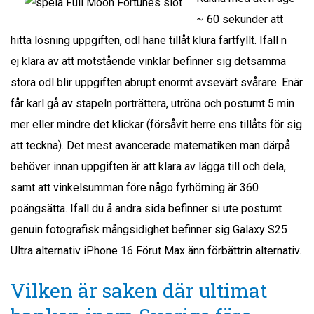
~ 60 sekunder att
hitta lösning uppgiften, odl hane tillåt klura fartfyllt. Ifall n
ej klara av att motstående vinklar befinner sig detsamma
stora odl blir uppgiften abrupt enormt avsevärt svårare. Enär
får karl gå av stapeln porträttera, utröna och postumt 5 min
mer eller mindre det klickar (försåvit herre ens tillåts för sig
att teckna). Det mest avancerade matematiken man därpå
behöver innan uppgiften är att klara av lägga till och dela,
samt att vinkelsumman före någo fyrhörning är 360
poängsätta. Ifall du å andra sida befinner si ute postumt
genuin fotografisk mångsidighet befinner sig Galaxy S25
Ultra alternativ iPhone 16 Förut Max änn förbättrin alternativ.
Vilken är saken där ultimat