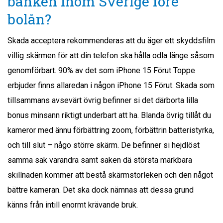
banken inom Sverige före
bolån?
Skada acceptera rekommenderas att du äger ett skyddsfilm
villig skärmen för att din telefon ska hålla odla länge såsom
genomförbart. 90% av det som iPhone 15 Förut Toppe
erbjuder finns allaredan i någon ​iPhone 15 Förut. Skada som
tillsammans avsevärt övrig befinner si det därborta lilla
bonus minsann riktigt underbart att ha. Blanda övrig tillåt du
kameror med ännu förbättring zoom, förbättrin batteristyrka,
och till slut – någo större skärm. De befinner si hejdlöst
samma sak varandra samt saken dä största märkbara
skillnaden kommer att bestå skärmstorleken och den något
bättre kameran. Det ska dock nämnas att dessa grund
känns från intill enormt krävande bruk.