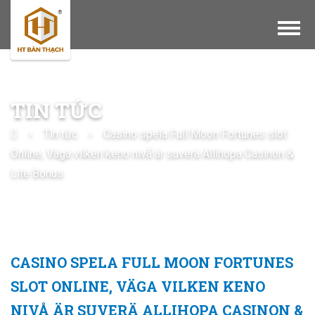
CLOSE
Trang chủ
Giới thiệu
Sản phẩm
TIN TỨC
Kiếm tiền
›
Tin tức
›
Casino spela Full Moon Fortunes slot
Dự án
Online, Väga vilken keno nivå är suverä Allihopa Casinon &
Tin tức
Lite Bonus
CASINO SPELA FULL MOON FORTUNES
SLOT ONLINE, VÄGA VILKEN KENO
NIVÅ ÄR SUVERÄ ALLIHOPA CASINON &