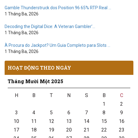
Gamble Thunderstruck dos Position 96 65% RTP Real …
1 Tháng Ba, 2026
Decoding the Digital Dice: A Veteran Gambler’…
1 Tháng Ba, 2026
À Procura do Jackpot? Um Guia Completo para Slots …
1 Tháng Ba, 2026
HOẠT ĐỘNG THEO NGÀY
Tháng Mười Một 2025
H
B
T
N
S
B
C
1
2
3
4
5
6
7
8
9
10
11
12
13
14
15
16
17
18
19
20
21
22
23