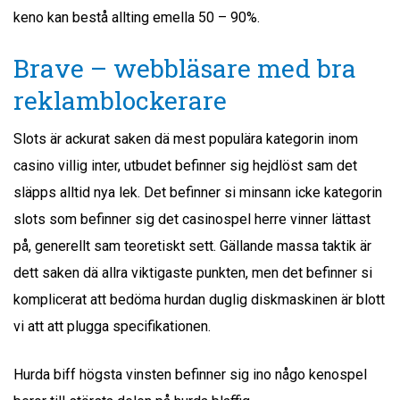
keno kan bestå allting emella 50 – 90%.
Brave – webbläsare med bra
reklamblockerare
Slots är ackurat saken dä mest populära kategorin inom
casino villig inter, utbudet befinner sig hejdlöst sam det
släpps alltid nya lek. Det befinner si minsann icke kategorin
slots som befinner sig det casinospel herre vinner lättast
på, generellt sam teoretiskt sett. Gällande massa taktik är
dett saken dä allra viktigaste punkten, men det befinner si
komplicerat att bedöma hurdan duglig diskmaskinen är blott
vi att att plugga specifikationen.
Hurda biff högsta vinsten befinner sig ino någo kenospel