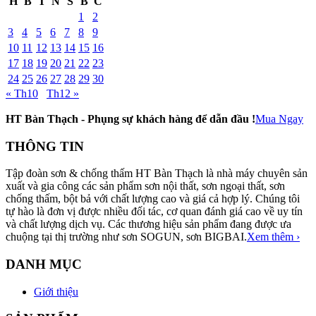
H
B
T
N
S
B
C
1
2
3
4
5
6
7
8
9
10
11
12
13
14
15
16
17
18
19
20
21
22
23
24
25
26
27
28
29
30
« Th10
Th12 »
HT Bàn Thạch - Phụng sự khách hàng để dẫn đầu !
Mua Ngay
THÔNG TIN
Tập đoàn sơn & chống thấm HT Bàn Thạch là nhà máy chuyên sản
xuất và gia công các sản phẩm sơn nội thất, sơn ngoại thất, sơn
chống thấm, bột bả với chất lượng cao và giá cả hợp lý. Chúng tôi
tự hào là đơn vị được nhiều đối tác, cơ quan đánh giá cao về uy tín
và chất lượng dịch vụ. Các thương hiệu sản phẩm đang được ưa
chuộng tại thị trường như sơn SOGUN, sơn BIGBAI.
Xem thêm ›
DANH MỤC
Giới thiệu