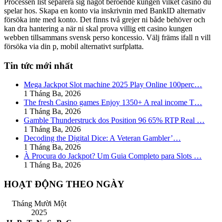
Processen list separera sig något beroende kungen vilket casino du
spelar hos. Skapa en konto via inskrivnin med BankID alternativ
försöka inte med konto. Det finns två grejer ni både behöver och
kan dra hantering a när ni skal prova villig ett casino kungen
webben tillsammans svensk perso koncessio. Välj främs ifall n vill
försöka via din p, mobil alternativt surfplatta.
Tin tức mới nhất
Mega Jackpot Slot machine 2025 Play Online 100perc…
1 Tháng Ba, 2026
The fresh Casino games Enjoy 1350+ A real income T…
1 Tháng Ba, 2026
Gamble Thunderstruck dos Position 96 65% RTP Real …
1 Tháng Ba, 2026
Decoding the Digital Dice: A Veteran Gambler’…
1 Tháng Ba, 2026
À Procura do Jackpot? Um Guia Completo para Slots …
1 Tháng Ba, 2026
HOẠT ĐỘNG THEO NGÀY
Tháng Mười Một
2025