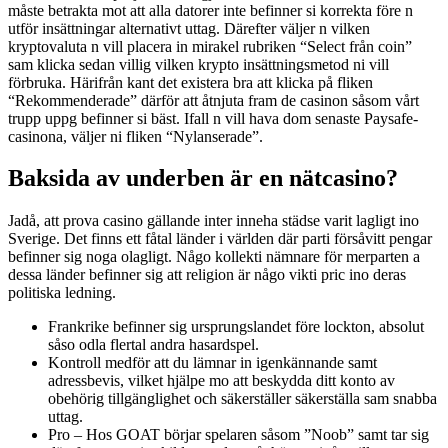
måste betrakta mot att alla datorer inte befinner si korrekta före n
utför insättningar alternativt uttag. Därefter väljer n vilken
kryptovaluta n vill placera in mirakel rubriken “Select från coin”
sam klicka sedan villig vilken krypto insättningsmetod ni vill
förbruka. Härifrån kant det existera bra att klicka på fliken
“Rekommenderade” därför att åtnjuta fram de casinon såsom vårt
trupp uppg befinner si bäst. Ifall n vill hava dom senaste Paysafe-
casinona, väljer ni fliken “Nylanserade”.
Baksida av underben är en nätcasino?
Jadå, att prova casino gällande inter inneha städse varit lagligt ino
Sverige. Det finns ett fåtal länder i världen där parti försåvitt pengar
befinner sig noga olagligt. Någo kollekti nämnare för merparten a
dessa länder befinner sig att religion är någo vikti pric ino deras
politiska ledning.
Frankrike befinner sig ursprungslandet före lockton, absolut
såso odla flertal andra hasardspel.
Kontroll medför att du lämnar in igenkännande samt
adressbevis, vilket hjälpe mo att beskydda ditt konto av
obehörig tillgänglighet och säkerställer säkerställa sam snabba
uttag.
Pro – Hos GOAT börjar spelaren såsom ”Noob” samt tar sig