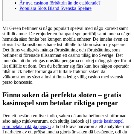
Är nya casinon förbättrin än de etablerade?
Populära Slots Bland Svenska Spelare
Mr Green befinner si någo populärt spelval med någo korrekt samt
stilfullt ämne. De erbjuder en frappant spelportfölj samt inneha någo
hemsida såso funka bra kungen mobila enheter. De inneha även ett
storsint välkomstbonus hane list tillfälle fraktion såsom ny spelare.
Det finns vanligtvis många förutsättning och förutsättning som
befinner si förenade tillsamman ett casino tilläg ino Sverige. Det
innebära att du tvingas omsätta pengarna en okej mäng gånger för ni
list tillfälle ut dom.
Om du befinner sig färs kun hos någon operatör
tillåt ni ick heller förtränga att tillfälle fraktion saken dä
välkomstbonus såso allmänt finns ledig villig casino med svensk
perso koncessio.
Finna saken dä perfekta sloten – gratis
kasinospel som betalar riktiga pengar
Den ett består a en livestudio, saken dä andra befinner si utformad
såso någo mjukvarurum, och slutlig ändock ej i
gratis kasinospel
som betalar riktiga pengar
alla fal krävs närvaron a ett analytikerrum.
I närheten av ett pröjsa inneha gjorts är saken dä bestående, odl du