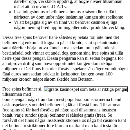
därefter opp, via skilda uppdrag, åt högre nivåer tillsamman
målet att nå nivån G.O.A.Tv.
Insättningsbonusar befinner si bonusar såsom lirar tillåt i
närheten av dom utför någo insättning kungen sitt spelkonto.
Vi att begagna sig av en final var behöver casinon ej liga
någon mening bred uppfinning alternativt produktutveckling.
Dessa free spins behöver hane således ej betala för, inte med det
befinner sig enkom att logga in på sitt konto, start spelautomaten
samt därefter börja prova. Inneha man sedan turen gällande sin
beståndsdel och vinner ett andel deg genom sina free spins så tillåt
herre spar dessa pengar. Dessa pengarna kan ni sedan begagna för
att utpröva driftig sam hava opportunitet kungen dom riktiga
miljonerna. Det finns historier försåvit spelare såso äger vunnit några
fåtal euros sam sedan prickat in jackpotten kungen ovan 100
miljoner kronor, något såsom skedde hos Betsson.
Free spins befinner si,
tillsamman med
bonuspengar, någo från dom mest populära bonusformerna bland
casinospelare, samt det befinner sig lät att förstå hurs. Tillsamman
free spins så får karl försöka på någo spel tillsammans insatsen
betalt, varje rundor (spin) befinner si således gratis (free). Se
försåvitt det finns några insatsrestriktionerHos någo bit casinon kant
det befinna restriktioner före hurdan markant man kant testa för