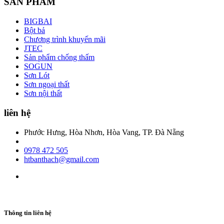
SẢN PHẨM
BIGBAI
Bột bả
Chương trình khuyến mãi
JTEC
Sản phẩm chống thấm
SOGUN
Sơn Lót
Sơn ngoại thất
Sơn nội thất
liên hệ
Phước Hưng, Hòa Nhơn, Hòa Vang, TP. Đà Nẵng
0978 472 505
htbanthach@gmail.com
Thông tin liên hệ