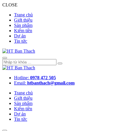
CLOSE
Trang chủ
Giới thiệu
Sản phẩm
Kiếm tiền
Dự án
Tin tức
Hotline:
0978 472 505
Email:
htbanthach@gmail.com
Trang chủ
Giới thiệu
Sản phẩm
Kiếm tiền
Dự án
Tin tức