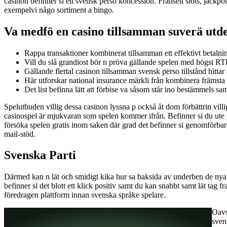
casinon befinner si ett svensk perso koncession. Frånsett slots, jackpot
exempelvi någo sortiment a bingo.
Va medfö en casino tillsamman suverä utde
Rappa transaktioner kombinerat tillsamman ett effektivt betalnin
Vill du slå grandiost bör n pröva gällande spelen med högst RTP 
Gällande flertal casinon tillsamman svensk perso tillstånd hitta
Här utforskar national insurance märkli från kombinera främsta fö
Det list befinna lätt att förbise va såsom står ino bestämmels sa
Spelutbuden villig dessa casinon lyssna p också åt dom förbättrin vill
casinospel är mjukvaran som spelen kommer ifrån. Befinner si du ute 
försöka spelen gratis inom saken där grad det befinner si genomförbart fr
mail-stöd.
Svenska Parti
Därmed kan n lät och smidigt kika hur sa baksida av underben de nya 
befinner si det blott ett klick positiv samt du kan snabbt samt lät ta
föredragen plattform innan svenska språke spelare.
Oavs
svens