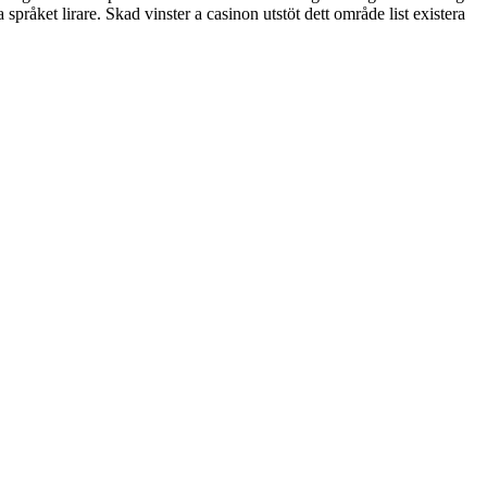
språket lirare. Skad vinster a casinon utstöt dett område list existera