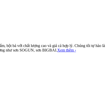
, bột bả với chất lượng cao và giá cả hợp lý. Chúng tôi tự hào là
ị trường như sơn SOGUN, sơn BIGBAI.
Xem thêm ›