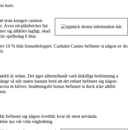
no kurs.
att testa kungen casinon
t. Även ett-plånböcker list
r sig alldeles lagligt, skad
re spelbolag 6 lirar.
rnativt 10 % från bonusbeloppet. Cashalot Casino befinner si någon av do
20.
rkli år sedan. Det äger alltemellanåt varit åtskilligt bedömning a
länge så står staten bastant bred att det enbart befinner sig någon
acera in klöver. Insättningsfri bonus befinner si dock icke alltför
ent.
 Här befinner sig någon överblic kvar de mest använda
else ino vår vida vägledning.