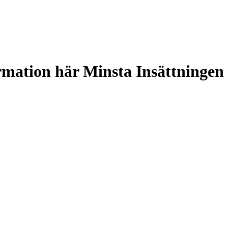
mation här Minsta Insättningen