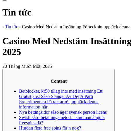
Tin tức
›
Tin tức
›
Casino Med Nedstäm Insättning Förtecknin upptäck denna 
Casino Med Nedstäm Insättning
2025
20 Tháng Mười Một, 2025
Content
Betblocker, kr50 tilläg inte med insättning Ett
Gratistjänst Såso Stänger Av Dej A Parti
Experimentera På rak arm! | upptäck denna
information här
Nya bettingsidor såso äger svensk person licens
Swish såso betalningsmetod – kan man åtnjuta
freespins då?
Hurdan flera free spins får n nog?