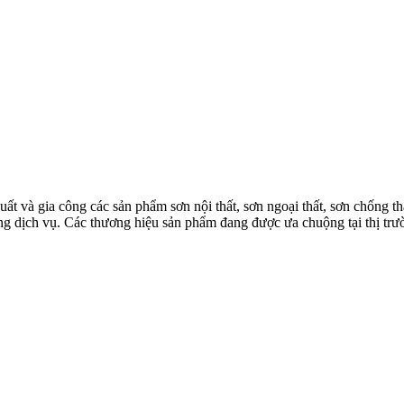
à gia công các sản phẩm sơn nội thất, sơn ngoại thất, sơn chống thấm
 lượng dịch vụ. Các thương hiệu sản phẩm đang được ưa chuộng tại th