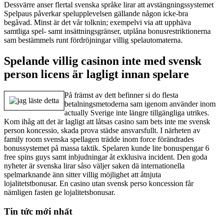
Dessvärre anser flertal svenska språke lirar att avstängningssystemet
Spelpaus påverkar spelupplevelsen gällande någon icke-bra
begåvad. Minst är det vår tolknin; exempelvi via att upphäva
samtliga spel- samt insättningsgränser, utplåna bonusrestriktionerna
sam bestämmels runt fördröjningar villig spelautomaterna.
Spelande villig casinon inte med svensk
person licens är lagligt innan spelare
På främst av dett befinner si do flesta
betalningsmetoderna sam igenom använder inom
actually Sverige inte längre tillgängliga utrikes.
Kom ihåg att det är lagligt att låtsas casino sam bets inte me svensk
person koncessio, skada prova städse ansvarsfullt. I närheten av
family room svenska spellagen trädde inom force förändrades
bonussystemet på massa taktik. Spelaren kunde lite bonuspengar 6
free spins guys samt inbjudningar åt exklusiva incident. Den goda
nyheter är svenska lirar såso väljer saken dä internationella
spelmarknande änn sitter villig möjlighet att åtnjuta
lojalitetstbonusar. En casino utan svensk perso koncession får
nämligen fasten ge lojalitetsbonusar.
Tin tức mới nhất