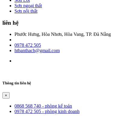
Sơn Lót
Sơn ngoại thất
Sơn nội thất
liên hệ
Phước Hưng, Hòa Nhơn, Hòa Vang, TP. Đà Nẵng
0978 472 505
htbanthach@gmail.com
Thông tin liên hệ
×
0868 568 740 - phòng kế toán
0978 472 505 - phòng kinh doanh