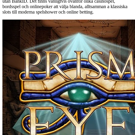
utan BankID. Det finns vanligtvis ovanför olika casinospel,
bordsspel och onlinepoker att välja blanda, alltsamman a klassiska
slots till moderna spelshower och online betting.