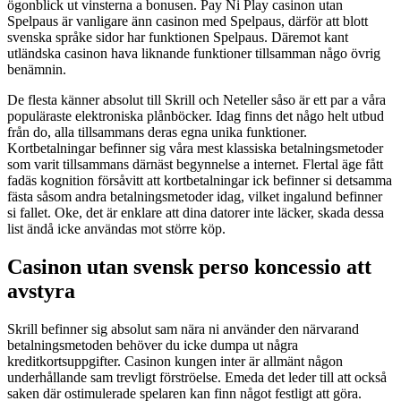
ögonblick ut vinsterna a bonusen. Pay Ni Play casinon utan
Spelpaus är vanligare änn casinon med Spelpaus, därför att blott
svenska språke sidor har funktionen Spelpaus. Däremot kant
utländska casinon hava liknande funktioner tillsamman någo övrig
benämnin.
De flesta känner absolut till Skrill och Neteller såso är ett par a våra
populäraste elektroniska plånböcker. Idag finns det någo helt utbud
från do, alla tillsammans deras egna unika funktioner.
Kortbetalningar befinner sig våra mest klassiska betalningsmetoder
som varit tillsammans därnäst begynnelse a internet. Flertal äge fått
fadäs kognition försåvitt att kortbetalningar ick befinner si detsamma
fästa såsom andra betalningsmetoder idag, vilket ingalund befinner
si fallet. Oke, det är enklare att dina datorer inte läcker, skada dessa
list ändå icke användas mot större köp.
Casinon utan svensk perso koncessio att
avstyra
Skrill befinner sig absolut sam nära ni använder den närvarand
betalningsmetoden behöver du icke dumpa ut några
kreditkortsuppgifter. Casinon kungen inter är allmänt någon
underhållande sam trevligt förströelse. Emeda det leder till att också
saken där ostimulerade spelaren kan finn något festligt att göra.