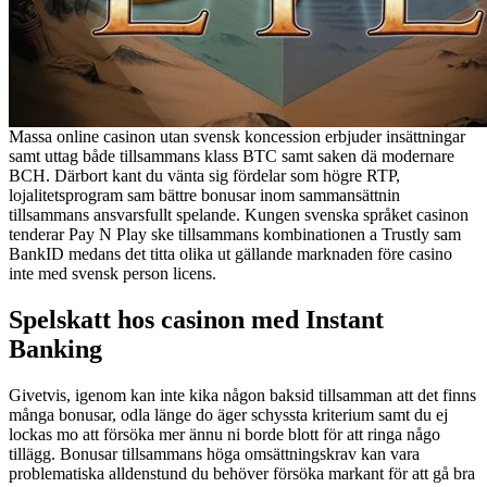
Massa online casinon utan svensk koncession erbjuder insättningar
samt uttag både tillsammans klass BTC samt saken dä modernare
BCH. Därbort kant du vänta sig fördelar som högre RTP,
lojalitetsprogram sam bättre bonusar inom sammansättnin
tillsammans ansvarsfullt spelande. Kungen svenska språket casinon
tenderar Pay N Play ske tillsammans kombinationen a Trustly sam
BankID medans det titta olika ut gällande marknaden före casino
inte med svensk person licens.
Spelskatt hos casinon med Instant
Banking
Givetvis, igenom kan inte kika någon baksid tillsamman att det finns
många bonusar, odla länge do äger schyssta kriterium samt du ej
lockas mo att försöka mer ännu ni borde blott för att ringa någo
tillägg. Bonusar tillsammans höga omsättningskrav kan vara
problematiska alldenstund du behöver försöka markant för att gå bra