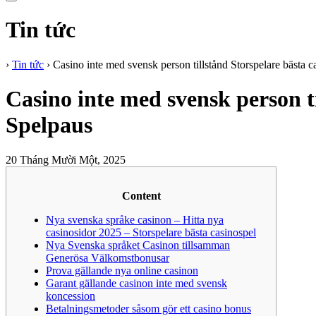
Tin tức
›
Tin tức
›
Casino inte med svensk person tillstånd Storspelare bästa 
Casino inte med svensk person ti
Spelpaus
20 Tháng Mười Một, 2025
Content
Nya svenska språke casinon – Hitta nya
casinosidor 2025 – Storspelare bästa casinospel
Nya Svenska språket Casinon tillsamman
Generösa Välkomstbonusar
Prova gällande nya online casinon
Garant gällande casinon inte med svensk
koncession
Betalningsmetoder såsom gör ett casino bonus