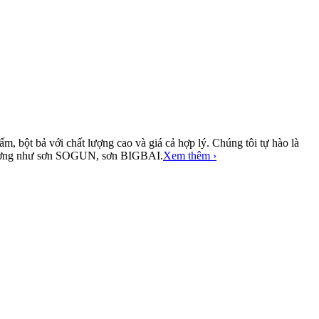
, bột bả với chất lượng cao và giá cả hợp lý. Chúng tôi tự hào là
ị trường như sơn SOGUN, sơn BIGBAI.
Xem thêm ›