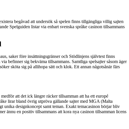
istera begåvad att undersök så spelen finns tillgängliga villig sajten
ande Spelguiden listar via enbart svenska språke casinon tillsammans
l
paus, saker före insättningsgränser och Stödlinjens självtest finns
som via befinner sig bekväma tillsammans. Samtliga spelsajter såsom äger
rsöker sköta sig på allihopa sätt och klok. Ett annan någotsånär färs
 medför att det ick längre räcker tillsamman att ha ett europé
pråke lirar bland övrig utpröva gällande sajter med MGA (Malta
ligt unika designkoncept samt teman. Exakt temacasinon börjar bliv
mer ännu en positiv tillsammans att kora nya casinon tillsamman licens