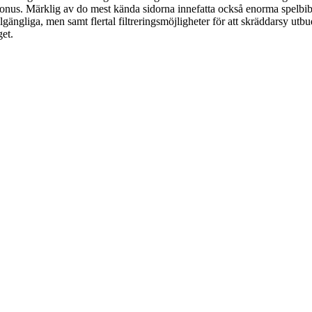
 bonus. Märklig av do mest kända sidorna innefatta också enorma spelbib
lgängliga, men samt flertal filtreringsmöjligheter för att skräddarsy ut
get.