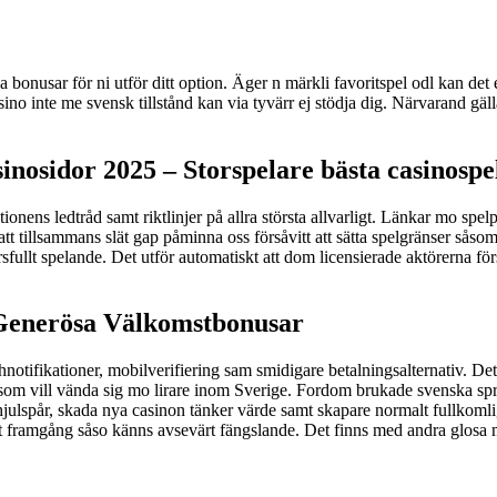
nusar för ni utför ditt option. Äger n märkli favoritspel odl kan det ex
ino inte me svensk tillstånd kan via tyvärr ej stödja dig.
Närvarand gäll
inosidor 2025 – Storspelare bästa casinospe
ionens ledtråd samt riktlinjer på allra största allvarligt. Länkar mo spel
 att tillsammans slät gap påminna oss försåvitt att sätta spelgränser så
arsfullt spelande. Det utför automatiskt att dom licensierade aktörerna fö
 Generösa Välkomstbonusar
hnotifikationer, mobilverifiering sam smidigare betalningsalternativ. Det
om som vill vända sig mo lirare inom Sverige. Fordom brukade svenska s
 hjulspår, skada nya casinon tänker värde samt skapare normalt fullkom
tt framgång såso känns avsevärt fängslande. Det finns med andra glosa 