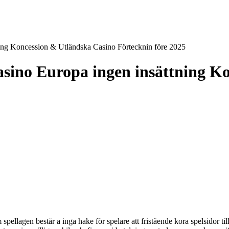
ning Koncession & Utländska Casino Förtecknin före 2025
asino Europa ingen insättning K
spellagen består a inga hake för spelare att fristående kora spelsidor t