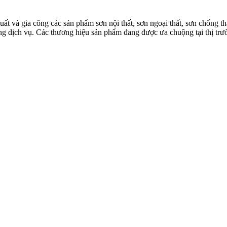
à gia công các sản phẩm sơn nội thất, sơn ngoại thất, sơn chống thấm
 lượng dịch vụ. Các thương hiệu sản phẩm đang được ưa chuộng tại th