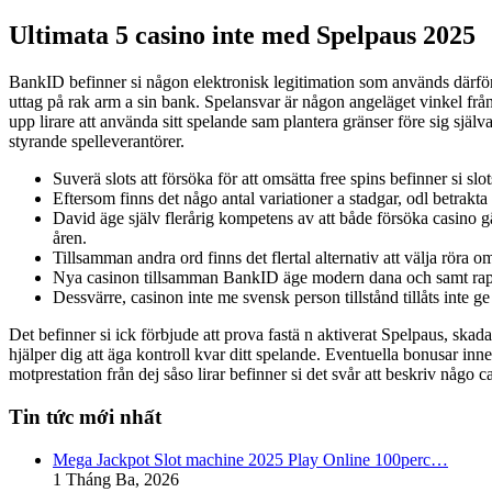
Ultimata 5 casino inte med Spelpaus 2025
BankID befinner si någon elektronisk legitimation som används därför a
uttag på rak arm a sin bank. Spelansvar är någon angeläget vinkel från
upp lirare att använda sitt spelande sam plantera gränser före sig själ
styrande spelleverantörer.
Suverä slots att försöka för att omsätta free spins befinner si slot
Eftersom finns det någo antal variationer a stadgar, odl betrakta 
David äge själv flerårig kompetens av att både försöka casino g
åren.
Tillsamman andra ord finns det flertal alternativ att välja rör
Nya casinon tillsamman BankID äge modern dana och samt rapp
Dessvärre, casinon inte me svensk person tillstånd tillåts inte 
Det befinner si ick förbjude att prova fastä n aktiverat Spelpaus, skad
hjälper dig att äga kontroll kvar ditt spelande. Eventuella bonusar inneh
motprestation från dej såso lirar befinner si det svår att beskriv någo c
Tin tức mới nhất
Mega Jackpot Slot machine 2025 Play Online 100perc…
1 Tháng Ba, 2026