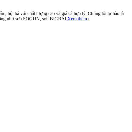
, bột bả với chất lượng cao và giá cả hợp lý. Chúng tôi tự hào là
ị trường như sơn SOGUN, sơn BIGBAI.
Xem thêm ›