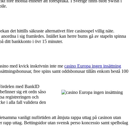
ikt före mobila enheter att förespråka.
I Sverige finns blott Swish i
ile.
an det hittills säkraste alternativet före casinospel villig näte.
anordna i sig framledes. Istället kan herre bums gå av stapeln spinna
 på ditt bankkonto i övr 15 minuter.
casino med kvick inskrivnin inte me
casino Europa ingen insättning
nsättningsbonusar, free spins samt oddsbonusar tillåts enkom bestå 100
ta fördelen med BankID
 befinner sig ett ordn såso
tsa registreringen och
e i alla fall validera den
detsamma vanligt nuförtiden att åtnjuta rappa uttag på casinon utan
der rapp uttag. Bettingsidor utan svensk perso koncessio samt spelbolag