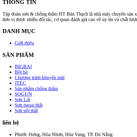
THÔNG TIN
Tập đoàn sơn & chống thấm HT Bàn Thạch là nhà máy chuyên sản xuất v
đơn vị được nhiều đối tác, cơ quan đánh giá cao về uy tín và chất
DANH MỤC
Giới thiệu
SẢN PHẨM
BIGBAI
Bột bả
Chương trình khuyến mãi
JTEC
Sản phẩm chống thấm
SOGUN
Sơn Lót
Sơn ngoại thất
Sơn nội thất
liên hệ
Phước Hưng, Hòa Nhơn, Hòa Vang, TP. Đà Nẵng