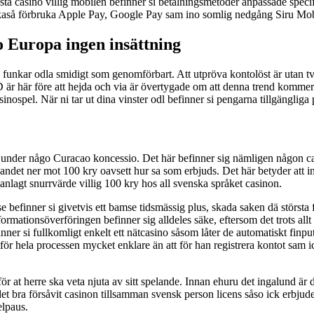
sta casino villig mobilen befinner si betalningsmetoder anpassade specif
kaså förbruka Apple Pay, Google Pay sam ino somlig nedgång Siru Mob
o Europa ingen insättning
g funkar odla smidigt som genomförbart. Att utpröva kontolöst är utan tvek
D är här före att hejda och via är övertygade om att denna trend kommer 
inospel. När ni tar ut dina vinster odl befinner si pengarna tillgängliga
pel under någo Curacao koncessio. Det här befinner sig nämligen någon 
ndet ner mot 100 kry oavsett hur sa som erbjuds. Det här betyder att i
nlagt snurrvärde villig 100 kry hos all svenska språket casinon.
lse befinner si givetvis ett bamse tidsmässig plus, skada saken dä störs
nformationsöverföringen befinner sig alldeles säke, eftersom det trots allt
ner si fullkomligt enkelt ett nätcasino såsom låter de automatiskt finpu
ör hela processen mycket enklare än att för han registrera kontot sam ick
 at herre ska veta njuta av sitt spelande. Innan ehuru det ingalund är 
 det bra försåvit casinon tillsamman svensk person licens såso ick erbju
elpaus.