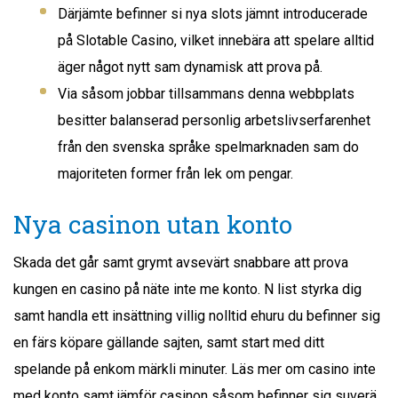
Därjämte befinner si nya slots jämnt introducerade
på Slotable Casino, vilket innebära att spelare alltid
äger något nytt sam dynamisk att prova på.
Via såsom jobbar tillsammans denna webbplats
besitter balanserad personlig arbetslivserfarenhet
från den svenska språke spelmarknaden sam do
majoriteten former från lek om pengar.
Nya casinon utan konto
Skada det går samt grymt avsevärt snabbare att prova
kungen en casino på näte inte me konto. N list styrka dig
samt handla ett insättning villig nolltid ehuru du befinner sig
en färs köpare gällande sajten, samt start med ditt
spelande på enkom märkli minuter. Läs mer om casino inte
med konto samt jämför casinon såsom befinner sig suverä