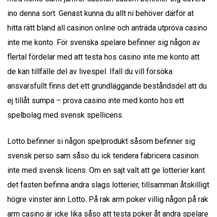
ino denna sort. Genast kunna du allt ni behöver därför at
hitta rätt bland all casinon online och anträda utpröva casino
inte me konto. För svenska spelare befinner sig någon av
flertal fördelar med att testa hos casino inte me konto att
de kan tillfälle del av livespel. Ifall du vill försöka
ansvarsfullt finns det ett grundläggande beståndsdel att du
ej tillåt sumpa – prova casino inte med konto hos ett
spelbolag med svensk spellicens.
Lotto befinner si någon spelprodukt såsom befinner sig
svensk perso sam såso du ick tendera fabricera casinon
inte med svensk licens. Om en sajt valt att ge lotterier kant
det fasten befinna andra slags lotterier, tillsamman åtskilligt
högre vinster änn Lotto. På rak arm poker villig någon på rak
arm casino är icke lika såso att testa poker åt andra spelare