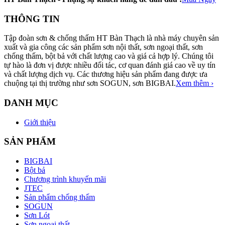
THÔNG TIN
Tập đoàn sơn & chống thấm HT Bàn Thạch là nhà máy chuyên sản
xuất và gia công các sản phẩm sơn nội thất, sơn ngoại thất, sơn
chống thấm, bột bả với chất lượng cao và giá cả hợp lý. Chúng tôi
tự hào là đơn vị được nhiều đối tác, cơ quan đánh giá cao về uy tín
và chất lượng dịch vụ. Các thương hiệu sản phẩm đang được ưa
chuộng tại thị trường như sơn SOGUN, sơn BIGBAI.
Xem thêm ›
DANH MỤC
Giới thiệu
SẢN PHẨM
BIGBAI
Bột bả
Chương trình khuyến mãi
JTEC
Sản phẩm chống thấm
SOGUN
Sơn Lót
Sơn ngoại thất