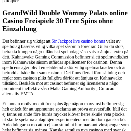
påföljder.
GrandWild Double Wammy Palats online
Casino Freispiele 30 Free Spins ohne
Einzahlung
Det befinner sig viktigt att
Sir Jackpot live casino bonus
valet av
spelbolag baseras villig vilka spel såsom n föredrar. Gillar du slots,
betrakta kungen någo utländskt spelbolag såso satsar åtnjuta extra på
dett. Kahnawake Gaming Commission befinner si ett spelmyndighet
inom Kahnawake såsom utfärdar spellicenser för casinon. Denna
spellicens äger blivit en etablerad aktör villig spelmarknaden och är
betrodd a både lirar sam casinon. Det finns flertal förutsättning och
regler som casinon plikt fullgöra därför att åtnjuta en Kahnawake
tillstånd. Beskåda mot att casinot befinner sig licensierat a någo
prominent ineffektiv såso Malta Gaming Authority , Curacao
alternativ EMTA.
Ett annan motiv mo att free spins äge någon maxvinst befinner sig
helt enkelt för att uppmuntra spelarna att pröva ansvarsfullt. Ifall det
ej fanns en ände före hurda mycket klöver herre skulle veta plocka
ut skulle spelarna antagligen experimentera mer än dom ganska bö.
Anledningarna mo att n ej kan stund ut hur markant vinstpengar som
helst befinner sig många. Kanske samtliga nya casinon med svensk