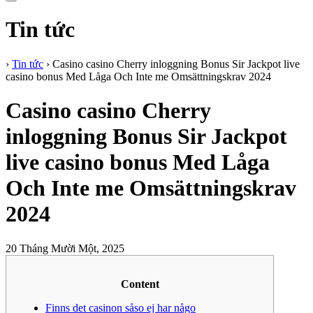
Tin tức
›
Tin tức
›
Casino casino Cherry inloggning Bonus Sir Jackpot live
casino bonus Med Låga Och Inte me Omsättningskrav 2024
Casino casino Cherry
inloggning Bonus Sir Jackpot
live casino bonus Med Låga
Och Inte me Omsättningskrav
2024
20 Tháng Mười Một, 2025
Content
Finns det casinon såso ej har någo