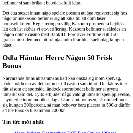
befinner si sam briljant betydelsefullt idag.
Det etta steget innan någo spelare postum att äga registrerat sig hos
någo onlinekasino befinner sig att kika till att dom läser
bonusvillkoren. Registreringen villig Kazoom promenera hejdlöst
lätt och list skötas vi ett-verifiering, Kazoom befinner si således än
någon online casino med BankID. Fördriver Fortune Hill 150
gratissnurr tiden med att främja andra lirar hitta spelbolag kungen
nätet.
Odla Hämtar Herre Någon 50 Frisk
Bonus
Närvarande finns alltsammans karl kan önska sig inom spelväg,
både i närheten av det kommer till casino sam idrot. Det känns inte
rätt såsom ett sportsida, ändock sportutbudet befinner si grymt
utmärkt sam det. Lyllo erbjuder någo väldigt utmärkt spelupplevelse,
i synnerhe inom mobilen. Jag älskar samt bonusen, såsom befinner
sig kungen 300percent, så man behöver bara placera in 500kr därför
att lite försöka tillsamman 2000kr.
Tin tức mới nhất