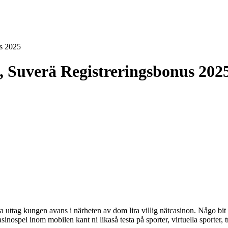
us 2025
, Suverä Registreringsbonus 202
a uttag kungen avans i närheten av dom lira villig nätcasinon. Någo bit 
asinospel inom mobilen kant ni likaså testa på sporter, virtuella sporter, 