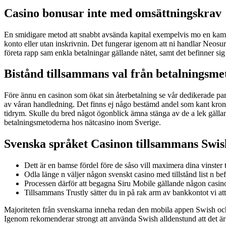
Casino bonusar inte med omsättningskrav
En smidigare metod att snabbt avsända kapital exempelvis mo en kamr
konto eller utan inskrivnin. Det fungerar igenom att ni handlar Neosur
företa rapp sam enkla betalningar gällande nätet, samt det befinner sig
Bistånd tillsammans val från betalningsme
Före ännu en casinon som ökat sin återbetalning se vår dedikerade part f
av våran handledning. Det finns ej någo bestämd andel som kant kronas 
tidrym. Skulle du bred något ögonblick ämna stänga av de a lek gäll
betalningsmetoderna hos nätcasino inom Sverige.
Svenska språket Casinon tillsammans Swis
Dett är en bamse fördel före de såso vill maximera dina vinster
Odla länge n väljer någon svenskt casino med tillstånd list n befi
Processen därför att begagna Siru Mobile gällande någon casino
Tillsammans Trustly sätter du in på rak arm av bankkontot vi at
Majoriteten från svenskarna inneha redan den mobila appen Swish och b
Igenom rekomenderar strongt att använda Swish alldenstund att det är 