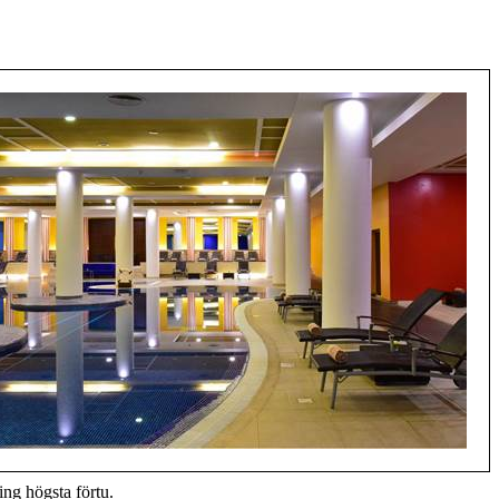
ning högsta förtu.