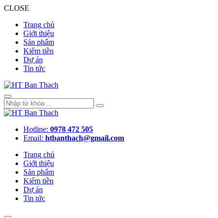
CLOSE
Trang chủ
Giới thiệu
Sản phẩm
Kiếm tiền
Dự án
Tin tức
Hotline:
0978 472 505
Email:
htbanthach@gmail.com
Trang chủ
Giới thiệu
Sản phẩm
Kiếm tiền
Dự án
Tin tức