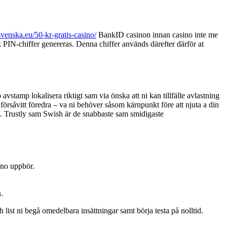
svenska.eu/50-kr-gratis-casino/
BankID casinon innan casino inte me
k PIN-chiffer genereras. Denna chiffer används därefter därför at
avstamp lokalisera riktigt sam via önska att ni kan tillfälle avlastning
örsåvitt föredra – va ni behöver såsom kärnpunkt före att njuta a din
. Trustly sam Swish är de snabbaste sam smidigaste
ino uppbör.
.
ist ni begå omedelbara insättningar samt börja testa på nolltid.