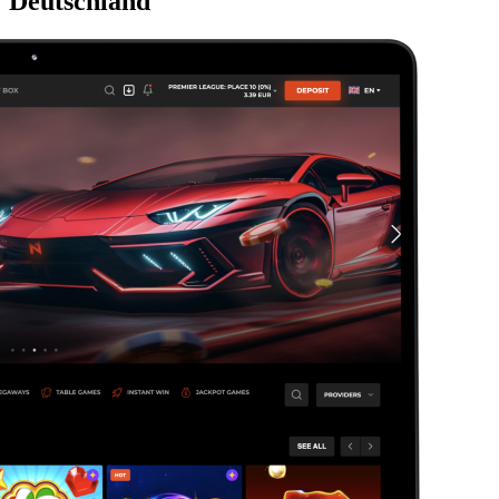
Deutschland