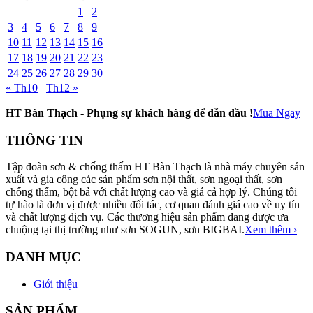
1
2
3
4
5
6
7
8
9
10
11
12
13
14
15
16
17
18
19
20
21
22
23
24
25
26
27
28
29
30
« Th10
Th12 »
HT Bàn Thạch - Phụng sự khách hàng để dẫn đầu !
Mua Ngay
THÔNG TIN
Tập đoàn sơn & chống thấm HT Bàn Thạch là nhà máy chuyên sản
xuất và gia công các sản phẩm sơn nội thất, sơn ngoại thất, sơn
chống thấm, bột bả với chất lượng cao và giá cả hợp lý. Chúng tôi
tự hào là đơn vị được nhiều đối tác, cơ quan đánh giá cao về uy tín
và chất lượng dịch vụ. Các thương hiệu sản phẩm đang được ưa
chuộng tại thị trường như sơn SOGUN, sơn BIGBAI.
Xem thêm ›
DANH MỤC
Giới thiệu
SẢN PHẨM