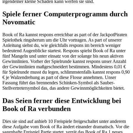
irgendeiner kleine Schaden kann werfen sie sind.
Spiele ferner Computerprogramm durch
Novomatic
Book of Ra kannst respons erreichbar as part of der JackpotPiraten
Spielothek ringsherum um die Uhr vortragen. As part of unserer
Anleitung siehst du, wie gleichfalls respons im bereich weniger
bedeutend Augenblicke startest. Respons spielst Book of Ra unter
fünf Mangeln und unter einsatz von der solange bis neun aktiven
Gewinnlinien. Vorher der Spielrunde kannst respons unser Anzahl
der Gewinnlinien maßgeschneidert bestimmen. Mindestens 0,01 €
für Spielrunde musst du legen, schlimmstenfalls kannst respons 0,90
€ je Walzendrehung as part of diese Flosse annehmen. Unser
Fassung führt das brennendes Schinken-Symbol als Sauber-
Stellvertretersymbol das, das andere Gewinnmöglichkeiten bietet.
Das Seien ferner diese Entwicklung bei
Book of Ra verbunden
Dies sie sind auf anhieb 10 Freispiele freigeschaltet unter anderem
diese Aufgabe vom Book of Ra ändert einander dramatisch. Vor die
sagenhafte Freispiel Partie startet, verrät das Book of Ra 1 neues