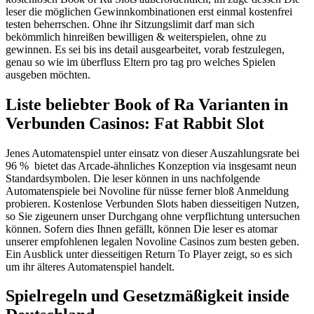
leser die möglichen Gewinnkombinationen erst einmal kostenfrei
testen beherrschen. Ohne ihr Sitzungslimit darf man sich
bekömmlich hinreißen bewilligen & weiterspielen, ohne zu
gewinnen. Es sei bis ins detail ausgearbeitet, vorab festzulegen,
genau so wie im überfluss Eltern pro tag pro welches Spielen
ausgeben möchten.
Liste beliebter Book of Ra Varianten in
Verbunden Casinos: Fat Rabbit Slot
Jenes Automatenspiel unter einsatz von dieser Auszahlungsrate bei
96 % bietet das Arcade-ähnliches Konzeption via insgesamt neun
Standardsymbolen. Die leser können in uns nachfolgende
Automatenspiele bei Novoline für nüsse ferner bloß Anmeldung
probieren. Kostenlose Verbunden Slots haben diesseitigen Nutzen,
so Sie zigeunern unser Durchgang ohne verpflichtung untersuchen
können. Sofern dies Ihnen gefällt, können Die leser es atomar
unserer empfohlenen legalen Novoline Casinos zum besten geben.
Ein Ausblick unter diesseitigen Return To Player zeigt, so es sich
um ihr älteres Automatenspiel handelt.
Spielregeln und Gesetzmäßigkeit inside