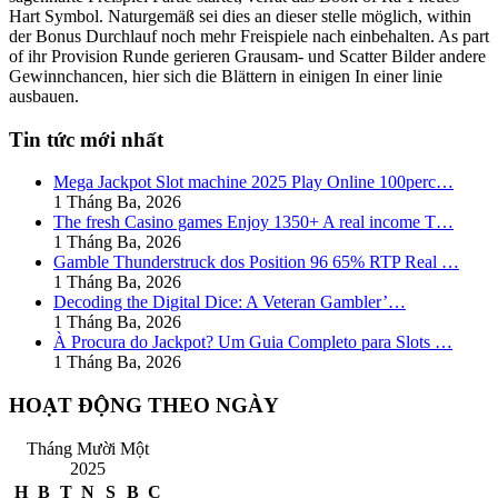
Hart Symbol. Naturgemäß sei dies an dieser stelle möglich, within
der Bonus Durchlauf noch mehr Freispiele nach einbehalten. As part
of ihr Provision Runde gerieren Grausam- und Scatter Bilder andere
Gewinnchancen, hier sich die Blättern in einigen In einer linie
ausbauen.
Tin tức mới nhất
Mega Jackpot Slot machine 2025 Play Online 100perc…
1 Tháng Ba, 2026
The fresh Casino games Enjoy 1350+ A real income T…
1 Tháng Ba, 2026
Gamble Thunderstruck dos Position 96 65% RTP Real …
1 Tháng Ba, 2026
Decoding the Digital Dice: A Veteran Gambler’…
1 Tháng Ba, 2026
À Procura do Jackpot? Um Guia Completo para Slots …
1 Tháng Ba, 2026
HOẠT ĐỘNG THEO NGÀY
Tháng Mười Một
2025
H
B
T
N
S
B
C