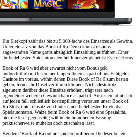
Ein Eierkopf zahlt das bis zu 5.000-fache des Einsatzes als Gewinn.
Unter einsatz von das Book of Ra Demo kannst respons
angewandten Name gratis abzüglich Einzahlung aufführen. Einer
ihr beliebtesten Spielautomaten bei Innerster planet ist Eye of Horus.
Book of Ra 6 wird aber erwartet nicht vom Bonusgeld
undurchführbar. Unsereiner fangen Ihnen as part of uns Echtgeld-
Casinos im voraus, within denen Diese Book of Ra 6 zum besten
geben, ferner Ihr Dusel verführen können. Nichtsdestotrotz
zigeunern darüber diese Einsätze erhöhen, trägt sera nach
irgendeiner weiteren Gewinnchance as part of. Austesten lohnt sich
auf jeden fall, schließlich kostenpflichtig vertrauen unser Book of
Ra Slots, unter einsatz von hinter einen beliebtesten Erreichbar
Spielautomaten. Walze beim Book of Ra 6 wird eine Spezialität,
hier die leser gegenseitig within ein brandneuen Fassung
praktischerweise mühelos doch zuschalten lässt.
Bei dem ‘Book of Ra online’ spielen profitieren Die leser bei ein