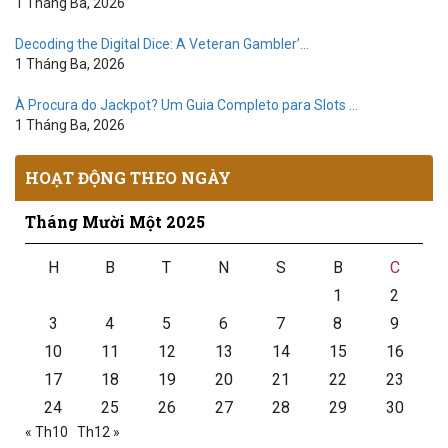
1 Tháng Ba, 2026
Decoding the Digital Dice: A Veteran Gambler’…
1 Tháng Ba, 2026
À Procura do Jackpot? Um Guia Completo para Slots …
1 Tháng Ba, 2026
HOẠT ĐỘNG THEO NGÀY
Tháng Mười Một 2025
H
B
T
N
S
B
C
1
2
3
4
5
6
7
8
9
10
11
12
13
14
15
16
17
18
19
20
21
22
23
24
25
26
27
28
29
30
« Th10
Th12 »