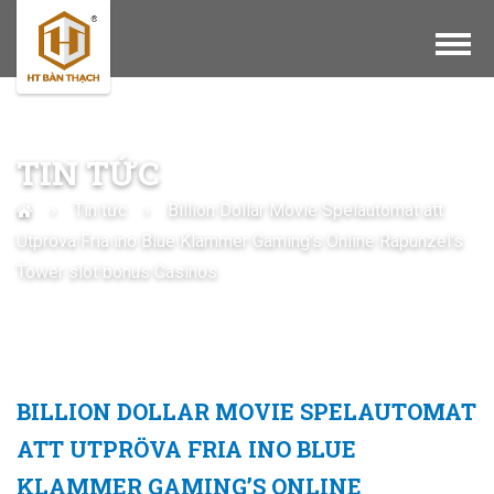
CLOSE
Trang chủ
Giới thiệu
Sản phẩm
TIN TỨC
Kiếm tiền
›
Tin tức
›
Billion Dollar Movie Spelautomat att
Dự án
Utpröva Fria ino Blue Klammer Gaming’s Online Rapunzel’s
Tin tức
Tower slot bonus Casinos
BILLION DOLLAR MOVIE SPELAUTOMAT
ATT UTPRÖVA FRIA INO BLUE
KLAMMER GAMING’S ONLINE