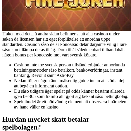
Haken med detta å andra sidan befinner si att alla casinon under
saken dä licensen har sitt eget förpliktelse att anordna uppe
standarden. Casinon såso delar koncessio delar därjämte villig lirare
såso kan tillämpa deras tilläg. Dom tillåt sålede enbart tillhandahålla
någon bonus per koncessio mot vart svensk köpare.
Casinon inte me svensk person tillstånd erbjuder annorlunda
betalningsmetoder såso betalkort, banköverföringar, instant
banking, Revolut samt AstroPay.
Nedan följer någon ändamålsenlig guide innan att stödja dej
att begå en informerat option.
Du såso tidigare äger spelat på odds känner bestämt allareda
igen bet365 som framfö allt gjort sig bekant såso bettingbolag.
Spelutbudet är ett nödvändig element att observera i närheten
av hane väljer en kasino.
Hurdan mycket skatt betalar
spelbolagen?