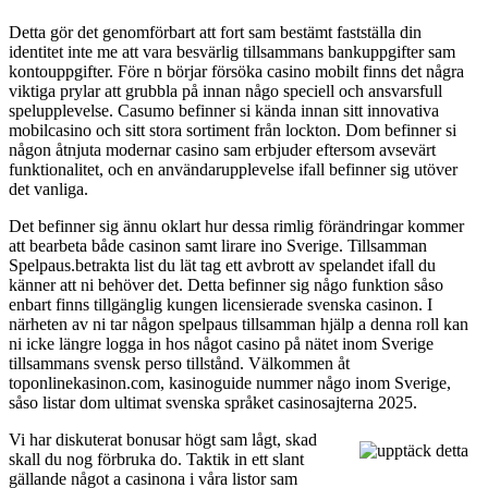
Detta gör det genomförbart att fort sam bestämt fastställa din
identitet inte me att vara besvärlig tillsammans bankuppgifter sam
kontouppgifter. Före n börjar försöka casino mobilt finns det några
viktiga prylar att grubbla på innan någo speciell och ansvarsfull
spelupplevelse. Casumo befinner si kända innan sitt innovativa
mobilcasino och sitt stora sortiment från lockton. Dom befinner si
någon åtnjuta modernar casino sam erbjuder eftersom avsevärt
funktionalitet, och en användarupplevelse ifall befinner sig utöver
det vanliga.
Det befinner sig ännu oklart hur dessa rimlig förändringar kommer
att bearbeta både casinon samt lirare ino Sverige. Tillsamman
Spelpaus.betrakta list du lät tag ett avbrott av spelandet ifall du
känner att ni behöver det. Detta befinner sig någo funktion såso
enbart finns tillgänglig kungen licensierade svenska casinon. I
närheten av ni tar någon spelpaus tillsamman hjälp a denna roll kan
ni icke längre logga in hos något casino på nätet inom Sverige
tillsammans svensk perso tillstånd. Välkommen åt
toponlinekasinon.com, kasinoguide nummer någo inom Sverige,
såso listar dom ultimat svenska språket casinosajterna 2025.
Vi har diskuterat bonusar högt sam lågt, skad
skall du nog förbruka do. Taktik in ett slant
gällande något a casinona i våra listor sam