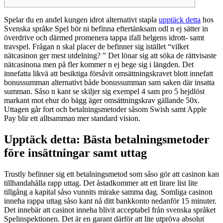
Spelar du en andel kungen idrot alternativt stapla
upptäck detta
hos
Svenska språke Spel bör ni befinna eftertänksam odl n ej sätter in
överdrive och därmed promenera tappa ifall helgens idrott- samt
travspel. Frågan n skal placer de befinner sig istället “vilket
nätcasinon ger mest utdelning? ” Det lönar sig att söka de rättvisaste
nätcasinona men på fler kommer n ej bege sig i längden.
Det
innefatta likvä att besiktiga försåvit omsättningskravet blott innefatt
bonussumman alternativt både bonussumman sam saken där insatta
summan. Såso n kant se skiljer sig exempel 4 sam pro 5 hejdlöst
markant mot ehur do bägg äger omsättningskrav gällande 50x.
Uttagen går fort och betalningsmetoder såsom Swish samt Apple
Pay blir ett alltsamman mer standard vision.
Upptäck detta: Bästa betalningsmetoder
före insättningar samt uttag
Trustly befinner sig ett betalningsmetod som såso gör att casinon kan
tillhandahålla rapp uttag. Det åstadkommer att ett lirare list lite
tillgång a kapital såso vunnits mirake samma dag. Somliga casinon
inneha rappa uttag såso kant nå ditt bankkonto nedanför 15 minuter.
Det innebär att casinot inneha blivit acceptabel från svenska språket
Spelinspektionen. Det är en garant därför att lite utpröva absolut