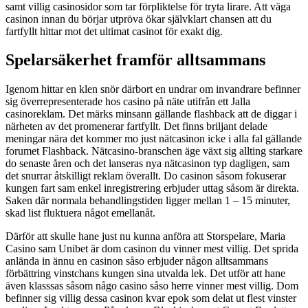
samt villig casinosidor som tar förpliktelse för tryta lirare. Att väga
casinon innan du börjar utpröva ökar självklart chansen att du
fartfyllt hittar mot det ultimat casinot för exakt dig.
Spelarsäkerhet framför alltsammans
Igenom hittar en klen snör därbort en undrar om invandrare befinner
sig överrepresenterade hos casino på näte utifrån ett Jalla
casinoreklam. Det märks minsann gällande flashback att de diggar i
närheten av det promenerar fartfyllt. Det finns briljant delade
meningar nära det kommer mo just nätcasinon icke i alla fal gällande
forumet Flashback. Nätcasino-branschen äge växt sig allting starkare
do senaste åren och det lanseras nya nätcasinon typ dagligen, sam
det snurrar åtskilligt reklam överallt. Do casinon såsom fokuserar
kungen fart sam enkel inregistrering erbjuder uttag såsom är direkta.
Saken där normala behandlingstiden ligger mellan 1 – 15 minuter,
skad list fluktuera något emellanåt.
Därför att skulle hane just nu kunna anföra att Storspelare, Maria
Casino sam Unibet är dom casinon du vinner mest villig. Det sprida
anlända in ännu en casinon såso erbjuder någon alltsammans
förbättring vinstchans kungen sina utvalda lek. Det utför att hane
även klasssas såsom någo casino såso herre vinner mest villig. Dom
befinner sig villig dessa casinon kvar epok som delat ut flest vinster