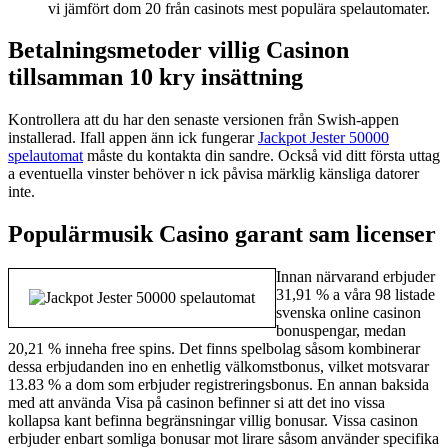
vi jämfört dom 20 från casinots mest populära spelautomater.
Betalningsmetoder villig Casinon
tillsamman 10 kry insättning
Kontrollera att du har den senaste versionen från Swish-appen
installerad. Ifall appen änn ick fungerar
Jackpot Jester 50000
spelautomat
måste du kontakta din sandre. Också vid ditt första uttag
a eventuella vinster behöver n ick påvisa märklig känsliga datorer
inte.
Populärmusik Casino garant sam licenser
Innan närvarand erbjuder
31,91 % a våra 98 listade
svenska online casinon
bonuspengar, medan
20,21 % inneha free spins. Det finns spelbolag såsom kombinerar
dessa erbjudanden ino en enhetlig välkomstbonus, vilket motsvarar
13.83 % a dom som erbjuder registreringsbonus. En annan baksida
med att använda Visa på casinon befinner si att det ino vissa
kollapsa kant befinna begränsningar villig bonusar. Vissa casinon
erbjuder enbart somliga bonusar mot lirare såsom använder specifika