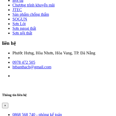
Bột bả
Chương trình khuyến mãi
JTEC
Sản phẩm chống thấm
SOGUN
Sơn Lót
Sơn ngoại thất
Sơn nội thất
liên hệ
Phước Hưng, Hòa Nhơn, Hòa Vang, TP. Đà Nẵng
0978 472 505
htbanthach@gmail.com
Thông tin liên hệ
×
0868 568 740 - phòng kế toán