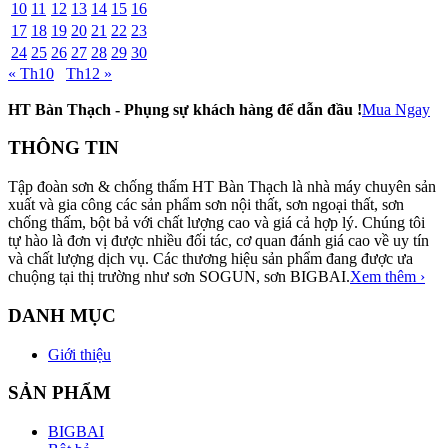
10
11
12
13
14
15
16
17
18
19
20
21
22
23
24
25
26
27
28
29
30
« Th10
Th12 »
HT Bàn Thạch - Phụng sự khách hàng để dẫn đầu !
Mua Ngay
THÔNG TIN
Tập đoàn sơn & chống thấm HT Bàn Thạch là nhà máy chuyên sản
xuất và gia công các sản phẩm sơn nội thất, sơn ngoại thất, sơn
chống thấm, bột bả với chất lượng cao và giá cả hợp lý. Chúng tôi
tự hào là đơn vị được nhiều đối tác, cơ quan đánh giá cao về uy tín
và chất lượng dịch vụ. Các thương hiệu sản phẩm đang được ưa
chuộng tại thị trường như sơn SOGUN, sơn BIGBAI.
Xem thêm ›
DANH MỤC
Giới thiệu
SẢN PHẨM
BIGBAI