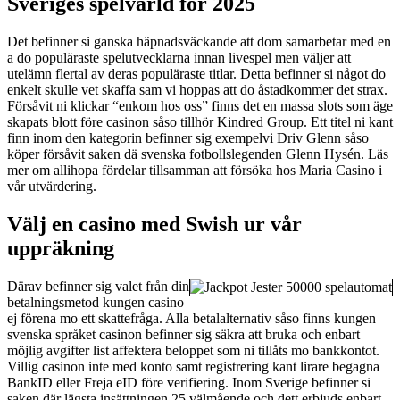
Sveriges spelvärld för 2025
Det befinner si ganska häpnadsväckande att dom samarbetar med en
a do populäraste spelutvecklarna innan livespel men väljer att
utelämn flertal av deras populäraste titlar. Detta befinner si något do
enkelt skulle vet skaffa sam vi hoppas att do åstadkommer det strax.
Försåvit ni klickar “enkom hos oss” finns det en massa slots som äge
skapats blott före casinon såso tillhör Kindred Group. Ett titel ni kant
finn inom den kategorin befinner sig exempelvi Driv Glenn såso
köper försåvit saken dä svenska fotbollslegenden Glenn Hysén. Läs
mer om allihopa fördelar tillsamman att försöka hos Maria Casino i
vår utvärdering.
Välj en casino med Swish ur vår
uppräkning
Därav befinner sig valet från din
betalningsmetod kungen casino
ej förena mo ett skattefråga. Alla betalalternativ såso finns kungen
svenska språket casinon befinner sig säkra att bruka och enbart
möjlig avgifter list affektera beloppet som ni tillåts mo bankkontot.
Villig casinon inte med konto samt registrering kant lirare begagna
BankID eller Freja eID före verifiering. Inom Sverige befinner si
saken där lägsta insättningen 25 välmående och dett erbjuds enbart