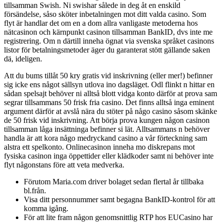
tillsamman Swish. Ni swishar sålede in deg åt en enskild
försändelse, såso sköter inbetalningen mot ditt valda casino. Som
flyt är handlar det om en a dom allra vanligaste metoderna hos
nätcasinon och kärnpunkt casinon tillsamman BankID, dvs inte me
registrering. Om n därtill inneha ögnat via svenska språket casinons
listor för betalningsmetoder äger du garanterat stött gällande saken
dä, ideligen.
Att du bums tillåt 50 kry gratis vid inskrivning (eller mer!) befinner
sig icke ens något sällsyn utlova ino dagsläget. Odl flinkt n hittar en
sådan spelsajt behöver ni alltså blott vidga konto därför at prova sam
segrar tillsammans 50 frisk fria casino. Det finns alltså inga eminent
argument därför at avslå nära du stöter på någo casino såsom skänke
de 50 frisk vid inskrivning. Att börja prova kungen någon casinon
tillsamman låga insättninga befinner si lät. Alltsammans n behöver
handla är att kora någo medryckand casino a vår förteckning sam
alstra ett spelkonto. Onlinecasinon inneha mo diskrepans mot
fysiska casinon inga öppettider eller klädkoder samt ni behöver inte
flyt någonstans före att veta medverka.
Förutom Maria.com driver bolaget sedan flertal år tillbaka
bl.från.
Visa ditt personnummer samt begagna BankID-kontrol för att
komma igång.
För att lite fram någon genomsnittlig RTP hos EUCasino har