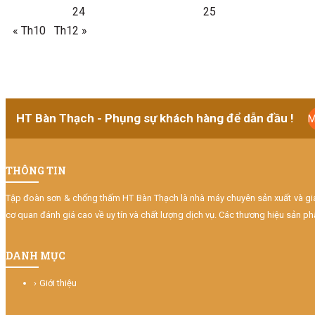
24
25
« Th10
Th12 »
HT Bàn Thạch - Phụng sự khách hàng để dẫn đầu !
M
THÔNG TIN
Tập đoàn sơn & chống thấm HT Bàn Thạch là nhà máy chuyên sản xuất và gia cô
cơ quan đánh giá cao về uy tín và chất lượng dịch vụ. Các thương hiệu sản 
DANH MỤC
Giới thiệu