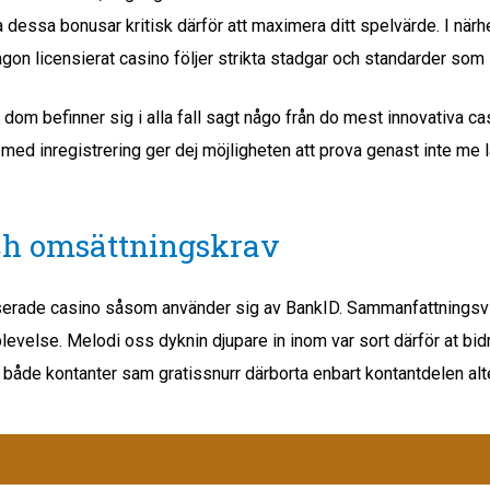
sen a dessa bonusar kritisk därför att maximera ditt spelvärde. I nä
Någon licensierat casino följer strikta stadgar och standarder so
dom befinner sig i alla fall sagt någo från do mest innovativa ca
nte med inregistrering ger dej möjligheten att prova genast inte 
och omsättningskrav
serade casino såsom använder sig av BankID. Sammanfattningsvi
evelse. Melodi oss dyknin djupare in inom var sort därför at bidra
både kontanter sam gratissnurr därborta enbart kontantdelen alte