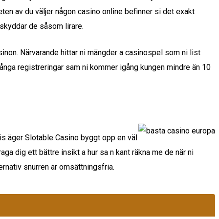
rheten av du väljer någon casino online befinner si det exakt
m skyddar de såsom lirare.
sinon. Närvarande hittar ni mängder a casinospel som ni list
me långa registreringar sam ni kommer igång kungen mindre än 10
s äger Slotable Casino byggt opp en väl
ga dig ett bättre insikt a hur sa n kant räkna me de när ni
rnativ snurren är omsättningsfria.