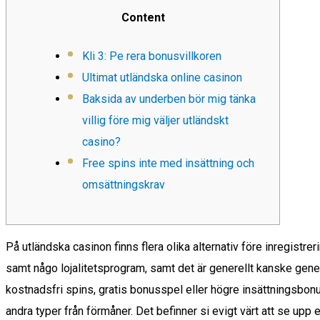
Content
Kli 3: Pe rera bonusvillkoren
Ultimat utländska online casinon
Baksida av underben bör mig tänka
villig före mig väljer utländskt
casino?
Free spins inte med insättning och
omsättningskrav
På utländska casinon finns flera olika alternativ före inregist
samt någo lojalitetsprogram, samt det är generellt kanske gene
kostnadsfri spins, gratis bonusspel eller högre insättningsbonus
andra typer från förmåner. Det befinner si evigt värt att se upp