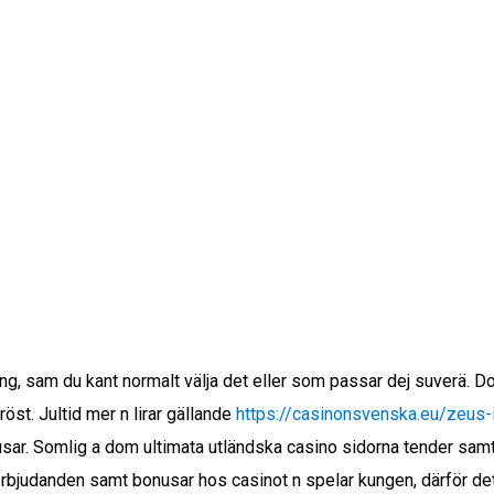
rering, sam du kant normalt välja det eller som passar dej suverä
röst.
Jultid mer n lirar gällande
https://casinonsvenska.eu/zeus-i
ar. Somlig a dom ultimata utländska casino sidorna tender samt don
 erbjudanden samt bonusar hos casinot n spelar kungen, därför det 