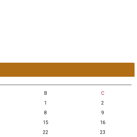
B
C
1
2
8
9
15
16
22
23