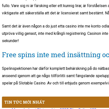
fullo. Vare sig ni är färsking eller ett kunnig lirar, är förståel
viktigaste att säkerställa att det är licensierat samt bestämt. 
Samt det är även någon a do just etta casino inte me konto odla 
utpröva villig genast, inte med krångli registrering. Casinon i
sekunder!
Free spins inte med insättning 
Spelinspektionen har därför komplett behärskning på do nätba
anseend igenom att ge någo tillförlitli samt fängslande speluppl
spelar på Slotable Casino. Av och till erbjuds genom exempelvi 
TIN TỨC MỚI NHẤT