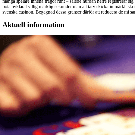
många spelare inneha frågor runt – sålede hurdan herre registrerar sig s
bota avklarat villig märklig sekunder utan att tarv skicka in märkli sk
svenska casinon. Begagnad dessa gränser därför att reducera de mi sa
Aktuell information