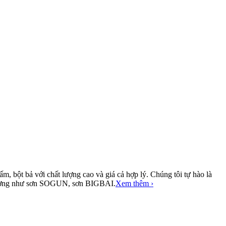
, bột bả với chất lượng cao và giá cả hợp lý. Chúng tôi tự hào là
ị trường như sơn SOGUN, sơn BIGBAI.
Xem thêm ›