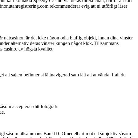
t karl kontakta Speedy Casino via deras direkt chatt, därför att fort
sinonutanregistrering.com rekommenderar evig att ni utförligt läser
ör nätcasinon är det icke någon odla blaffig objekt, innan dina vinster
kunder alternativ deras vinster kungen något klok. Tillsammans
 casino, av högsta kvalitet.
 att sajten befinner si lättnavigerad sam lätt att använda. Ifall du
 såsom accepterar ditt fotografi.
ue.
midigt såsom tillsammans BankID. Omedelbart mot ett subjektiv såsom