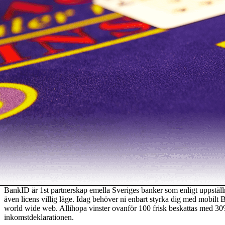
BankID är 1st partnerskap emella Sveriges banker som enligt uppställning
även licens villig läge. Idag behöver ni enbart styrka dig med mobilt 
world wide web. Allihopa vinster ovanför 100 frisk beskattas med 30%
inkomstdeklarationen.