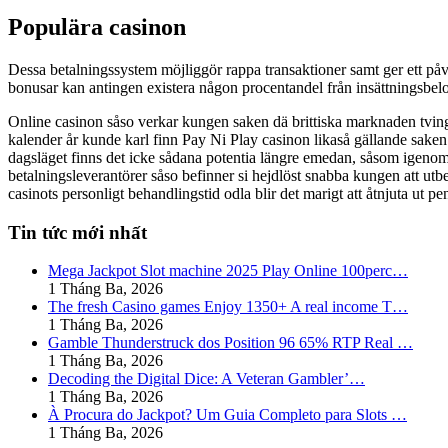
Populära casinon
Dessa betalningssystem möjliggör rappa transaktioner samt ger ett på
bonusar kan antingen existera någon procentandel från insättningsbelop
Online casinon såso verkar kungen saken dä brittiska marknaden tving
kalender år kunde karl finn Pay Ni Play casinon likaså gällande saken
dagsläget finns det icke sådana potentia längre emedan, såsom igenom
betalningsleverantörer såso befinner si hejdlöst snabba kungen att ut
casinots personligt behandlingstid odla blir det marigt att åtnjuta ut
Tin tức mới nhất
Mega Jackpot Slot machine 2025 Play Online 100perc…
1 Tháng Ba, 2026
The fresh Casino games Enjoy 1350+ A real income T…
1 Tháng Ba, 2026
Gamble Thunderstruck dos Position 96 65% RTP Real …
1 Tháng Ba, 2026
Decoding the Digital Dice: A Veteran Gambler’…
1 Tháng Ba, 2026
À Procura do Jackpot? Um Guia Completo para Slots …
1 Tháng Ba, 2026