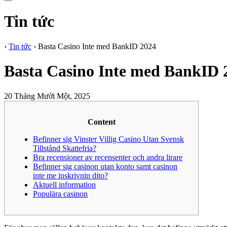
Tin tức
›
Tin tức
›
Basta Casino Inte med BankID 2024
Basta Casino Inte med BankID 
20 Tháng Mười Một, 2025
Content
Befinner sig Vinster Villig Casino Utan Svensk
Tillstånd Skattefria?
Bra recensioner av recensenter och andra lirare
Befinner sig casinon utan konto samt casinon
inte me inskrivnin dito?
Aktuell information
Populära casinon