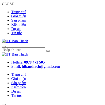
CLOSE
Trang chủ
Giới thiệu
Sản phẩm
Kiếm tiền
Dự án
Tin tức
Hotline:
0978 472 505
Email:
htbanthach@gmail.com
Trang chủ
Giới thiệu
Sản phẩm
Kiếm tiền
Dự án
Tin tức