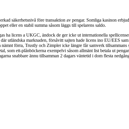
verkad säkerhetsnivå före transaktion av pengar. Somliga kasinon erbjud
pet eller en stabil summa såsom läggs till spelarens saldo.
as ha licens a UKGC, ändock de ger icke ut internationella spellicense
 där utländska marknaden, försåvitt sajten hade licens ino EU/EES sam 
 nämnt förra, Trustly och Zimpler icke längre får samverk tillsammans 
betal, som ett-plånböckerna exempelvi såsom allmänt list betala ut peng
 pengarna snabbare ännu tillsamman 2 dagars väntetid i dom flesta nedgån