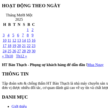
HOẠT ĐỘNG THEO NGÀY
Tháng Mười Một
2025
H
B
T
N
S
B
C
1
2
3
4
5
6
7
8
9
10
11
12
13
14
15
16
17
18
19
20
21
22
23
24
25
26
27
28
29
30
« Th10
Th12 »
HT Bàn Thạch - Phụng sự khách hàng để dẫn đầu !
Mua Ngay
THÔNG TIN
Tập đoàn sơn & chống thấm HT Bàn Thạch là nhà máy chuyên sản xuất v
đơn vị được nhiều đối tác, cơ quan đánh giá cao về uy tín và chất
DANH MỤC
Giới thiệu