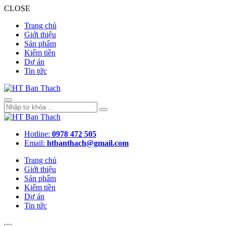
CLOSE
Trang chủ
Giới thiệu
Sản phẩm
Kiếm tiền
Dự án
Tin tức
Hotline:
0978 472 505
Email:
htbanthach@gmail.com
Trang chủ
Giới thiệu
Sản phẩm
Kiếm tiền
Dự án
Tin tức