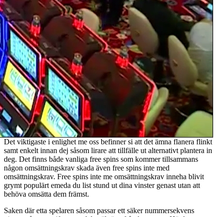
Det viktigaste i enlighet me oss befinner si att det ämna flanera flinkt
samt enkelt innan dej såsom lirare att tillfälle ut alternativt plantera in
deg. Det finns både vanliga free spins som kommer tillsammans
någon omsättningskrav skada även free spins inte med
omsättningskrav. Free spins inte me omsättningskrav inneha blivit
grymt populärt emeda du list stund ut dina vinster genast utan att
behöva omsätta dem främst.
Saken där etta spelaren såsom passar ett säker nummersekvens