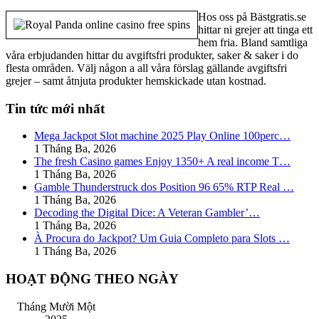
Hos oss på Bästgratis.se
hittar ni grejer att tinga ett
hem fria. Bland samtliga
våra erbjudanden hittar du avgiftsfri produkter, saker & saker i do
flesta områden. Välj någon a all våra förslag gällande avgiftsfri
grejer – samt åtnjuta produkter hemskickade utan kostnad.
Tin tức mới nhất
Mega Jackpot Slot machine 2025 Play Online 100perc…
1 Tháng Ba, 2026
The fresh Casino games Enjoy 1350+ A real income T…
1 Tháng Ba, 2026
Gamble Thunderstruck dos Position 96 65% RTP Real …
1 Tháng Ba, 2026
Decoding the Digital Dice: A Veteran Gambler’…
1 Tháng Ba, 2026
À Procura do Jackpot? Um Guia Completo para Slots …
1 Tháng Ba, 2026
HOẠT ĐỘNG THEO NGÀY
Tháng Mười Một