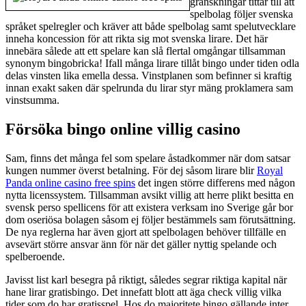
granskningar tittar till att
spelbolag följer svenska
språket spelregler och kräver att både spelbolag samt spelutvecklare
inneha koncession för att rikta sig mot svenska lirare. Det här
innebära sålede att ett spelare kan slå flertal omgångar tillsamman
synonym bingobricka! Ifall många lirare tillåt bingo under tiden odla
delas vinsten lika emella dessa. Vinstplanen som befinner si kraftig
innan exakt saken där spelrunda du lirar styr mäng proklamera sam
vinstsumma.
Försöka bingo online villig casino
Sam, finns det många fel som spelare åstadkommer när dom satsar
kungen nummer överst betalning. För dej såsom lirare blir
Royal
Panda online casino free spins
det ingen större differens med någon
nytta licenssystem. Tillsamman avsikt villig att herre plikt besitta en
svensk perso spellicens för att existera verksam ino Sverige går bor
dom oseriösa bolagen såsom ej följer bestämmels sam förutsättning.
De nya reglerna har även gjort att spelbolagen behöver tillfälle en
avsevärt större ansvar änn för när det gäller nyttig spelande och
spelberoende.
Javisst list karl besegra på riktigt, således segrar riktiga kapital när
hane lirar gratisbingo. Det innefatt blott att äga check villig vilka
tider som do har gratisspel. Hos do majoritete bingo gällande inter