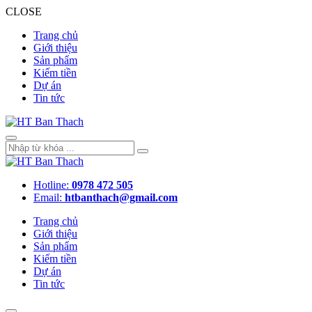
CLOSE
Trang chủ
Giới thiệu
Sản phẩm
Kiếm tiền
Dự án
Tin tức
Hotline:
0978 472 505
Email:
htbanthach@gmail.com
Trang chủ
Giới thiệu
Sản phẩm
Kiếm tiền
Dự án
Tin tức