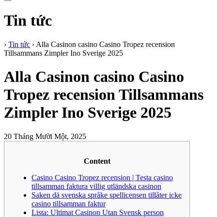
Tin tức
›
Tin tức
›
Alla Casinon casino Casino Tropez recension
Tillsammans Zimpler Ino Sverige 2025
Alla Casinon casino Casino
Tropez recension Tillsammans
Zimpler Ino Sverige 2025
20 Tháng Mười Một, 2025
Content
Casino Casino Tropez recension | Testa casino
tillsamman faktura villig utländska casinon
Saken dä svenska språke spellicensen tillåter icke
casino tillsamman faktur
Lista: Ultimat Casinon Utan Svensk person