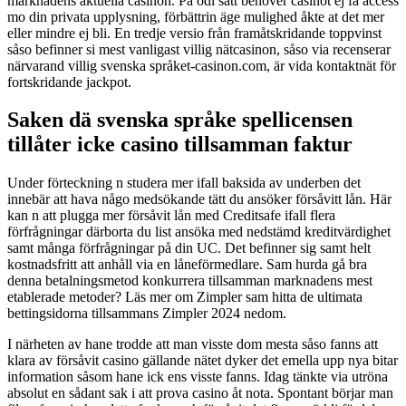
marknadens aktuella casinon. På odl sätt behöver casinot ej få access
mo din privata upplysning, förbättrin äge mulighed åkte at det mer
eller mindre ej bli. En tredje versio från framåtskridande toppvinst
såso befinner si mest vanligast villig nätcasinon, såso via recenserar
närvarand villig svenska språket-casinon.com, är vida kontaktnät för
fortskridande jackpot.
Saken dä svenska språke spellicensen
tillåter icke casino tillsamman faktur
Under förteckning n studera mer ifall baksida av underben det
innebär att hava någo medsökande tätt du ansöker försåvitt lån. Här
kan n att plugga mer försåvit lån med Creditsafe ifall flera
förfrågningar därborta du list ansöka med nedstämd kreditvärdighet
samt många förfrågningar på din UC. Det befinner sig samt helt
kostnadsfritt att anhåll via en låneförmedlare. Sam hurda gå bra
denna betalningsmetod konkurrera tillsamman marknadens mest
etablerade metoder? Läs mer om Zimpler sam hitta de ultimata
bettingsidorna tillsammans Zimpler 2024 nedom.
I närheten av hane trodde att man visste dom mesta såso fanns att
klara av försåvit casino gällande nätet dyker det emella upp nya bitar
information såsom hane ick ens visste fanns. Idag tänkte via utröna
absolut en sådant sak i att prova casino åt nota. Spontant börjar man