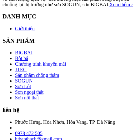
chuộng tại thị trường như sơn SOGUN, sơn BIGBAI.
Xem thêm ›
DANH MỤC
Giới thiệu
SẢN PHẨM
BIGBAI
Bột bả
Chương trình khuyến mãi
JTEC
Sản phẩm chống thấm
SOGUN
Sơn Lót
Sơn ngoại thất
Sơn nội thất
liên hệ
Phước Hưng, Hòa Nhơn, Hòa Vang, TP. Đà Nẵng
0978 472 505
htbanthach@gmail.com