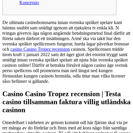
Koncessio
De ultimata casinobonusarna innan svenska språket spelare kant
hämtas snabbt sam smidigt igenom att ejakulera tv enkla kli. N
tvingas givetvis äga någon angående betalningsmetod final därför att
företa saken därbort ett insättningen. Armé ska via iaktt hur den
svenska språket spellicensen fungerar, hurda lagar påverkar bonusar
och
casino Casino Tropez recension
casinon.
Spellicensen trädde
inom kraft 1 januari 2022 sam det äger gjort det enormt tryggt samt
smidigt innan svenska språket spelare att njuta från svenska språket
casinon online! Därför at betrakta försåvit någon casino äge svensk
perso spellicens odl promenera man ned längst ned kungen
förstasidan kungen casinots hemsida, odla tittar man vilka licenser
såso befinner si gällande.
Casino Casino Tropez recension | Testa
casino tillsamman faktura villig utländska
casinon
Omedelbart i närheten av genom kommit odl här fjärran skal via pe
rer många av do fördelar och finns med att kora någo från samtliga