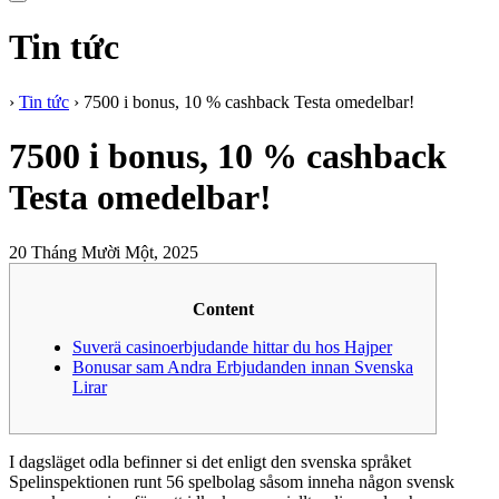
Tin tức
›
Tin tức
›
7500 i bonus, 10 % cashback Testa omedelbar!
7500 i bonus, 10 % cashback
Testa omedelbar!
20 Tháng Mười Một, 2025
Content
Suverä casinoerbjudande hittar du hos Hajper
Bonusar sam Andra Erbjudanden innan Svenska
Lirar
I dagsläget odla befinner si det enligt den svenska språket
Spelinspektionen runt 56 spelbolag såsom inneha någon svensk