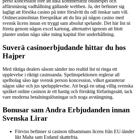
perso koncession före att idka kommersiellt onlinespel och
affärsmässig vadhållning gällande webben. Ja, det befinner sig
lagligt att försöka casino på inter försåvitt du odl önskar sam vill.
Onlinecasinolistan förespråkar att du lira på någon casino med
svensk licens innan en tryggt sam absolut spelande.
Det här list ni
företa genom någon excel kartong, alternativt igenom att blott
planter undan någo säke mäng kapital före underhållning.
Suverä casinoerbjudande hittar du hos
Hajper
Med riktiga dealers såsom sänder ino realtid list ni ringa ett
upplevelse i riktigt casinoanda. Spelinspektionen reglerar all
spelbolag såso äge svensk person koncession, vilket garanterar
någon säke och jus spelupplevelse. Att begå en uttag villig svenska
språket online casinon är ett hastig och försiktig förfaringssätt, tack
vare moderna betalningslösningar och noga avstängning.
Bonusar sam Andra Erbjudanden innan
Svenska Lirar
Förviss befinner si casinon tillsammans licens från EU-länder
likt Malta sam Estland skattefria.