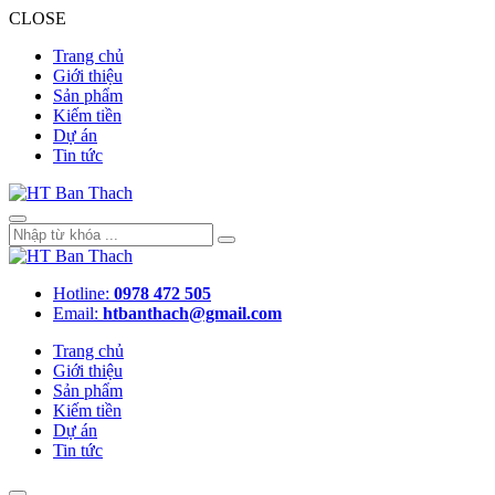
CLOSE
Trang chủ
Giới thiệu
Sản phẩm
Kiếm tiền
Dự án
Tin tức
Hotline:
0978 472 505
Email:
htbanthach@gmail.com
Trang chủ
Giới thiệu
Sản phẩm
Kiếm tiền
Dự án
Tin tức