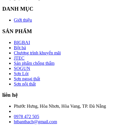
DANH MỤC
Giới thiệu
SẢN PHẨM
BIGBAI
Bột bả
Chương trình khuyến mãi
JTEC
Sản phẩm chống thấm
SOGUN
Sơn Lót
Sơn ngoại thất
Sơn nội thất
liên hệ
Phước Hưng, Hòa Nhơn, Hòa Vang, TP. Đà Nẵng
0978 472 505
htbanthach@gmail.com