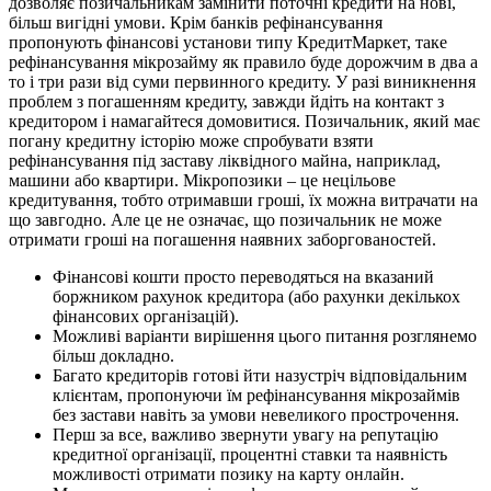
дозволяє позичальникам замінити поточні кредити на нові,
більш вигідні умови. Крім банків рефінансування
пропонують фінансові установи типу КредитМаркет, таке
рефінансування мікрозайму як правило буде дорожчим в два а
то і три рази від суми первинного кредиту. У разі виникнення
проблем з погашенням кредиту, завжди йдіть на контакт з
кредитором і намагайтеся домовитися. Позичальник, який має
погану кредитну історію може спробувати взяти
рефінансування під заставу ліквідного майна, наприклад,
машини або квартири. Мікропозики – це нецільове
кредитування, тобто отримавши гроші, їх можна витрачати на
що завгодно. Але це не означає, що позичальник не може
отримати гроші на погашення наявних заборгованостей.
Фінансові кошти просто переводяться на вказаний
боржником рахунок кредитора (або рахунки декількох
фінансових організацій).
Можливі варіанти вирішення цього питання розглянемо
більш докладно.
Багато кредиторів готові йти назустріч відповідальним
клієнтам, пропонуючи їм рефінансування мікрозаймів
без застави навіть за умови невеликого прострочення.
Перш за все, важливо звернути увагу на репутацію
кредитної організації, процентні ставки та наявність
можливості отримати позику на карту онлайн.