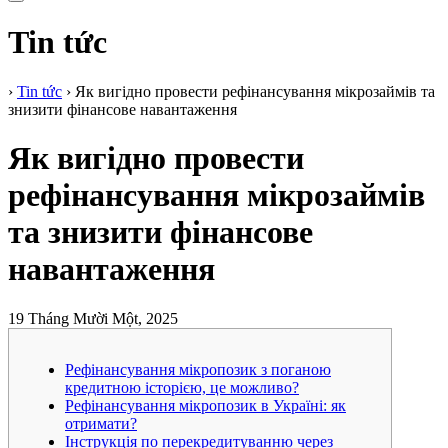
Tin tức
›
Tin tức
›
Як вигідно провести рефінансування мікрозаймів та
знизити фінансове навантаження
Як вигідно провести
рефінансування мікрозаймів
та знизити фінансове
навантаження
19 Tháng Mười Một, 2025
Рефінансування мікропозик з поганою
кредитною історією, це можливо?
Рефінансування мікропозик в Україні: як
отримати?
Інструкція по перекредитуванню через