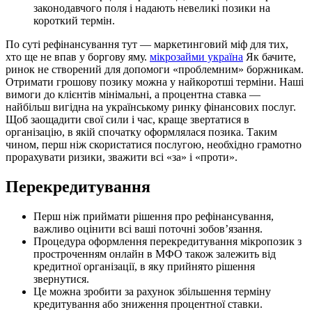
законодавчого поля і надають невеликі позики на
короткий термін.
По суті рефінансування тут — маркетинговий міф для тих,
хто ще не впав у боргову яму.
мікрозайми україна
Як бачите,
ринок не створений для допомоги «проблемним» боржникам.
Отримати грошову позику можна у найкоротші терміни. Наші
вимоги до клієнтів мінімальні, а процентна ставка —
найбільш вигідна на українському ринку фінансових послуг.
Щоб заощадити свої сили і час, краще звертатися в
організацію, в якій спочатку оформлялася позика. Таким
чином, перш ніж скористатися послугою, необхідно грамотно
прорахувати ризики, зважити всі «за» і «проти».
Перекредитування
Перш ніж приймати рішення про рефінансування,
важливо оцінити всі ваші поточні зобов’язання.
Процедура оформлення перекредитування мікропозик з
простроченням онлайн в МФО також залежить від
кредитної організації, в яку прийнято рішення
звернутися.
Це можна зробити за рахунок збільшення терміну
кредитування або зниження процентної ставки.