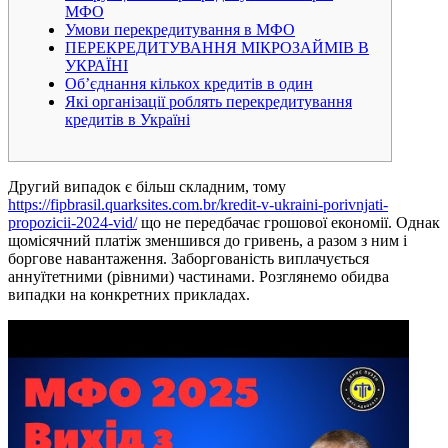
МФО
Умови перекредитування в МФО
ПЕРЕКРЕДИТУВАННЯ МІКРОЗАЙМІВ В
УКРАЇНІ
Об’єднання кількох кредитів в один
Які організації роблять перекредитування
кредитів в Україні
Другий випадок є більш складним, тому
https://fipbrasil.quarksites.com.br/kredit-v-ukraini-porivnjati-
propozicii-2024-vid/
що не передбачає грошової економії. Однак
щомісячний платіж зменшився до гривень, а разом з ним і
боргове навантаження. Заборгованість виплачується
аннуїтетними (рівними) частинами. Розглянемо обидва
випадки на конкретних прикладах.