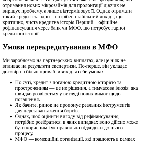
отримання нових мікрозаймів для пролонгації діючих не
вирішує проблему, а лише відтерміновує її. Однак отримати
такий кредит складно – потрібен стабільний дохід і, що
критично, чиста кредитна історія Перший – офіційне
рефінансування через банк чи МФО, що потребує гарної
кредитної історії.
Умови перекредитування в МФО
Ми заробляємо на партнерських виплатах, але це ніяк не
впливає на результати експертизи. По-перше, він укладає
договір на більш привабливих для себе умовах.
По суті, кредит з поганою кредитною історією та
простроченням — це не рішення, а тимчасова ілюзія, яка
швидко розвіюється у вигляді нових вимог щодо
погашення.
Як бачите, ринок не пропонує реальних інструментів
для перезавантаження боргів.
Однак, щоб оцінити вигоду від рефінансування,
потрібно розібратися, в яких випадках воно дійсно може
бути корисним і як правильно підходити до цього
процесу.
МФО — комерційні організації, які працюють в рамках