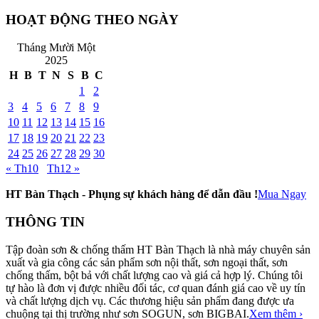
HOẠT ĐỘNG THEO NGÀY
Tháng Mười Một
2025
H
B
T
N
S
B
C
1
2
3
4
5
6
7
8
9
10
11
12
13
14
15
16
17
18
19
20
21
22
23
24
25
26
27
28
29
30
« Th10
Th12 »
HT Bàn Thạch - Phụng sự khách hàng để dẫn đầu !
Mua Ngay
THÔNG TIN
Tập đoàn sơn & chống thấm HT Bàn Thạch là nhà máy chuyên sản
xuất và gia công các sản phẩm sơn nội thất, sơn ngoại thất, sơn
chống thấm, bột bả với chất lượng cao và giá cả hợp lý. Chúng tôi
tự hào là đơn vị được nhiều đối tác, cơ quan đánh giá cao về uy tín
và chất lượng dịch vụ. Các thương hiệu sản phẩm đang được ưa
chuộng tại thị trường như sơn SOGUN, sơn BIGBAI.
Xem thêm ›