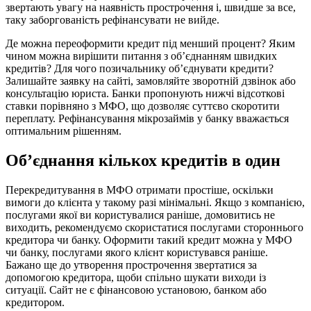
звертають увагу на наявність прострочення і, швидше за все,
таку заборгованість рефінансувати не вийде.
Де можна переоформити кредит під менший процент? Яким
чином можна вирішити питання з об’єднанням швидких
кредитів? Для чого позичальнику об’єднувати кредити?
Залишайте заявку на сайті, замовляйте зворотній дзвінок або
консультацію юриста. Банки пропонують нижчі відсоткові
ставки порівняно з МФО, що дозволяє суттєво скоротити
переплату. Рефінансування мікрозаймів у банку вважається
оптимальним рішенням.
Об’єднання кількох кредитів в один
Перекредитування в МФО отримати простіше, оскільки
вимоги до клієнта у такому разі мінімальні. Якщо з компанією,
послугами якої ви користувалися раніше, домовитись не
виходить, рекомендуємо скористатися послугами стороннього
кредитора чи банку. Оформити такий кредит можна у МФО
чи ​​банку, послугами якого клієнт користувався раніше.
Бажано ще до утворення прострочення звертатися за
допомогою кредитора, щоби спільно шукати виходи із
ситуації. Сайт не є фінансовою установою, банком або
кредитором.