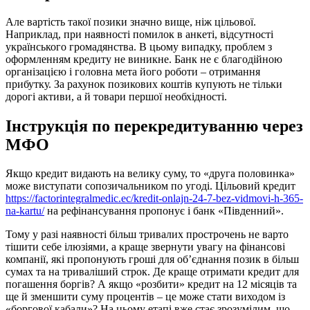
Але вартість такої позики значно вище, ніж цільової.
Наприклад, при наявності помилок в анкеті, відсутності
українського громадянства. В цьому випадку, проблем з
оформленням кредиту не виникне. Банк не є благодійною
організацією і головна мета його роботи – отримання
прибутку. За рахунок позикових коштів купують не тільки
дорогі активи, а й товари першої необхідності.
Інструкція по перекредитуванню через
МФО
Якщо кредит видають на велику суму, то «друга половинка»
може виступати сопозичальником по угоді. Цільовий кредит
https://factorintegralmedic.ec/kredit-onlajn-24-7-bez-vidmovi-h-365-
na-kartu/
на рефінансування пропонує і банк «Південний».
Тому у разі наявності більш тривалих прострочень не варто
тішити себе ілюзіями, а краще звернути увагу на фінансові
компанії, які пропонують гроші для об’єднання позик в більш
сумах та на триваліший строк. Де краще отримати кредит для
погашення боргів? А якщо «розбити» кредит на 12 місяців та
ще й зменшити суму процентів – це може стати виходом із
«боргової кабали»? На цьому етапі вже стає зрозумілим, що