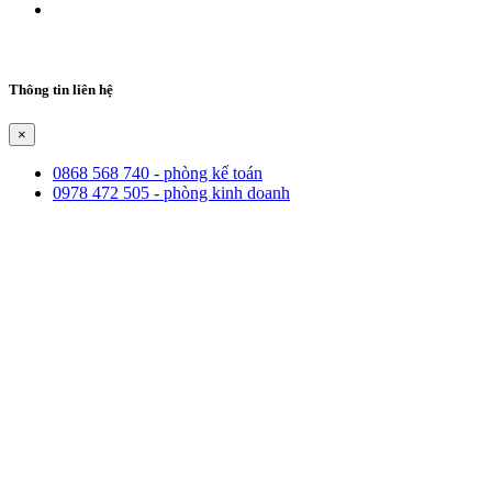
Thông tin liên hệ
×
0868 568 740 - phòng kế toán
0978 472 505 - phòng kinh doanh