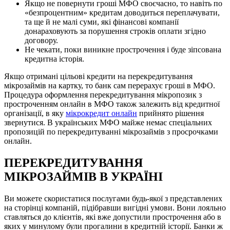
Якщо не повернути гроші МФО своєчасно, то навіть по
«безпроцентним» кредитам доводиться переплачувати,
та ще й не малі суми, які фінансові компанії
донараховують за порушення строків оплати згідно
договору.
Не чекати, поки виникне прострочення і буде зіпсована
кредитна історія.
Якщо отримані цільові кредити на перекредитування
мікрозаймів на картку, то банк сам перерахує гроші в МФО.
Процедура оформлення перекредитування мікропозик з
простроченням онлайн в МФО також залежить від кредитної
організації, в яку
мікрокредит онлайн
прийнято рішення
звернутися. В українських МФО майже немає спеціальних
пропозицій по перекредитуванні мікрозаймів з просрочками
онлайн.
ПЕРЕКРЕДИТУВАННЯ
МІКРОЗАЙМІВ В УКРАЇНІ
Ви можете скористатися послугами будь-якої з представлених
на сторінці компаній, підібравши вигідні умови. Вони лояльно
ставляться до клієнтів, які вже допустили прострочення або в
яких у минулому були прогалини в кредитній історії. Банки ж