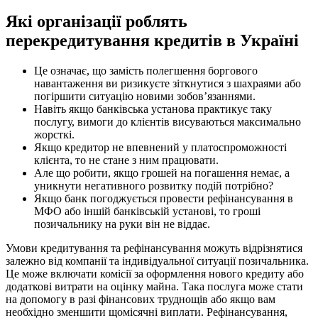
Які організації роблять
перекредитування кредитів в Україні
Це означає, що замість полегшення боргового
навантаження ви ризикуєте зіткнутися з шахраями або
погіршити ситуацію новими зобов’язаннями.
Навіть якщо банківська установа практикує таку
послугу, вимоги до клієнтів висуваються максимально
жорсткі.
Якщо кредитор не впевнений у платоспроможності
клієнта, то не стане з ним працювати.
Але що робити, якщо грошей на погашення немає, а
уникнути негативного розвитку подій потрібно?
Якщо банк погоджується провести рефінансування в
МФО або іншій банківській установі, то гроші
позичальнику на руки він не віддає.
Умови кредитування та рефінансування можуть відрізнятися
залежно від компанії та індивідуальної ситуації позичальника.
Це може включати комісії за оформлення нового кредиту або
додаткові витрати на оцінку майна. Така послуга може стати
на допомогу в разі фінансових труднощів або якщо вам
необхідно зменшити щомісячні виплати. Рефінансування,