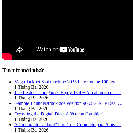
Tin tức mới nhất
Mega Jackpot Slot machine 2025 Play Online 100perc…
1 Tháng Ba, 2026
The fresh Casino games Enjoy 1350+ A real income T…
1 Tháng Ba, 2026
Gamble Thunderstruck dos Position 96 65% RTP Real …
1 Tháng Ba, 2026
Decoding the Digital Dice: A Veteran Gambler’…
1 Tháng Ba, 2026
À Procura do Jackpot? Um Guia Completo para Slots …
1 Tháng Ba, 2026