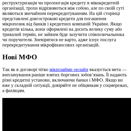
реструктуризація чи пролонгація кредиту в мікокредитній
організації, трохи відрізняються між собою, але по своїй суті
являються звичайним перекредитуванням. На цій сторінці
представлені довгострокові кредити для погашення
мікропозик від банків і кредитних компаній України. Якщо
кредитів кілька, вони оформлені на досить велику суму або
тривалий термін, не зайвим буде залучити співпозичальника
чи поручителя. Зневірятися не варто, адже існує послуга
перекредитування мікрофінансових організацій.
Нові МФО
Так як в договорі чітко
мікрозайми онлайн
вказується мета —
виплачування раніше взятих боргових зобов’язань. Її надають
різні кредитні установи, включаючи банки і МФО. Якщо ви
вже у складній ситуації, довіряйте не обіцянкам у соцмережах,
а фахівцям.