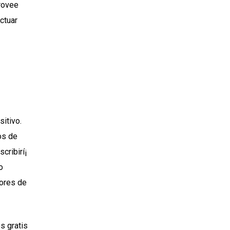
rovee
ctuar
itivo.
os de
cribirí¡
o
dores de