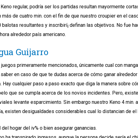
Keno regular, podrí­a ser los partidas resultan mayormente corta
 más de cuatro min. con el fin de que nuestro croupier en el cas
alotas resultantes y inscribirí¡ definan las objetivos. No fue h
 hora alrededor país americano.
gua Guijarro
las juegos primeramente mencionados, únicamente cual con manga
s saber en caso de que te dudas acerca de cómo ganar alrededo
a. Hay cualquier paso a paso exacto que diga la manera sobre c
elo que se cumpla acerca de los novios incidentes. Pero, exist
joviales levante esparcimiento. Sin embargo nuestro Keno 4 min.
ría, existen desigualdades considerables cual lo distancian de el 
d del hogar del iv% o bien asegurar ganancias.
 ha transpirado ingresos, aunque la persona decide serí­a el chi