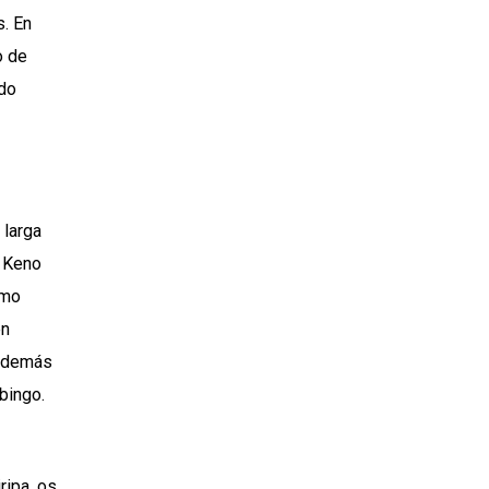
s. En
o de
ado
 larga
r Keno
ómo
en
 además
bingo.
ripa, os