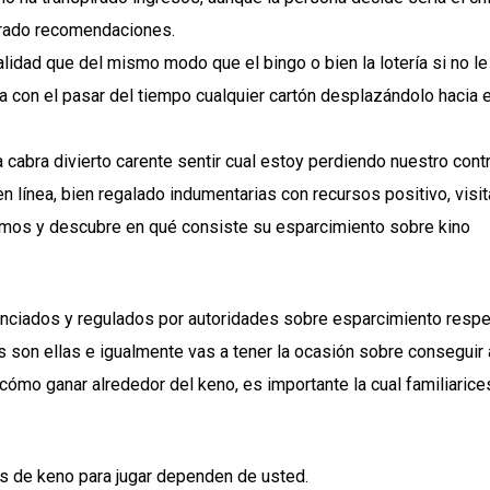
irado recomendaciones.
lidad que del mismo modo que el bingo o bien la lotería si no le
a con el pasar del tiempo cualquier cartón desplazándolo hacia e
a cabra divierto carente sentir cual estoy perdiendo nuestro contr
en línea, bien regalado indumentarias con recursos positivo, visit
amos y descubre en qué consiste su esparcimiento sobre kino
cenciados y regulados por autoridades sobre esparcimiento respe
 son ellas e igualmente vas a tener la ocasión sobre conseguir 
cómo ganar alrededor del keno, es importante la cual familiarice
 de keno para jugar dependen de usted.