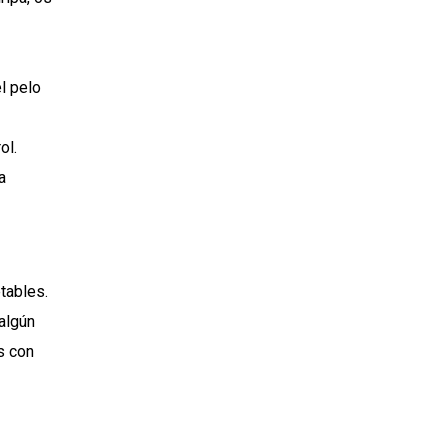
l pelo
ol.
a
tables.
algún
s con