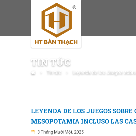
TIN TỨC
›
Tin tức
›
Leyenda de los Juegos sobre 
LEYENDA DE LOS JUEGOS SOBRE 
MESOPOTAMIA INCLUSO LAS CAS
3 Tháng Mười Một, 2025