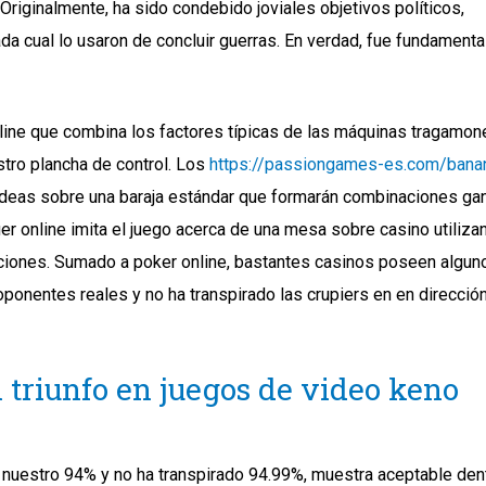
Originalmente, ha sido condebido joviales objetivos políticos,
a cual lo usaron de concluir guerras. En verdad, fue fundamenta
line que combina los factores típicas de las máquinas tragamo
estro plancha de control. Los
https://passiongames-es.com/bana
deas sobre una baraja estándar que formarán combinaciones ga
 online imita el juego acerca de una mesa sobre casino utiliza
ciones. Sumado a poker online, bastantes casinos poseen algun
ponentes reales y no ha transpirado las crupiers en en dirección
 triunfo en juegos de video keno
re nuestro 94% y no ha transpirado 94.99%, muestra aceptable den