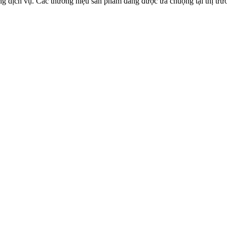
 lượng dịch vụ. Các thương hiệu sản phẩm đang được ưa chuộng tại th