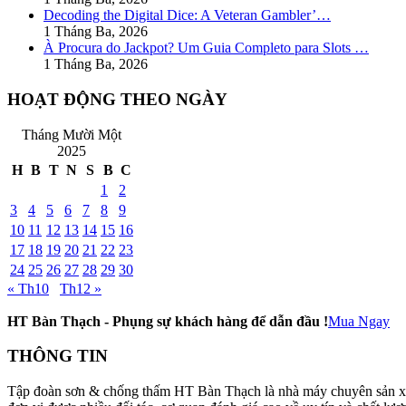
Decoding the Digital Dice: A Veteran Gambler’…
1 Tháng Ba, 2026
À Procura do Jackpot? Um Guia Completo para Slots …
1 Tháng Ba, 2026
HOẠT ĐỘNG THEO NGÀY
Tháng Mười Một
2025
H
B
T
N
S
B
C
1
2
3
4
5
6
7
8
9
10
11
12
13
14
15
16
17
18
19
20
21
22
23
24
25
26
27
28
29
30
« Th10
Th12 »
HT Bàn Thạch - Phụng sự khách hàng để dẫn đầu !
Mua Ngay
THÔNG TIN
Tập đoàn sơn & chống thấm HT Bàn Thạch là nhà máy chuyên sản xuất v