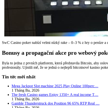
SwC Casino poker nabízí velmi nízký rake – 0–3 % z hry o peníze a d
Bonusy a propagační akce pro webový poke
Byla to jedna z prvních platforem, která představila Bitcoin, aby o
profesionály. Ujistili mě, že se jedná o nejlepší bitcoinové kasino po
Tin tức mới nhất
Mega Jackpot Slot machine 2025 Play Online 100perc…
1 Tháng Ba, 2026
The fresh Casino games Enjoy 1350+ A real income T…
1 Tháng Ba, 2026
Gamble Thunderstruck dos Position 96 65% RTP Real …
1 Tháng Ba, 2026