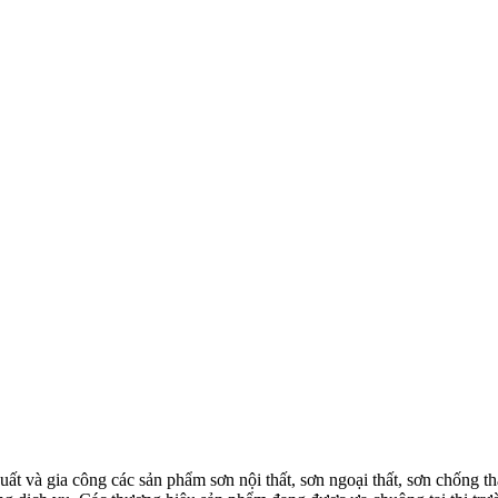
à gia công các sản phẩm sơn nội thất, sơn ngoại thất, sơn chống thấm