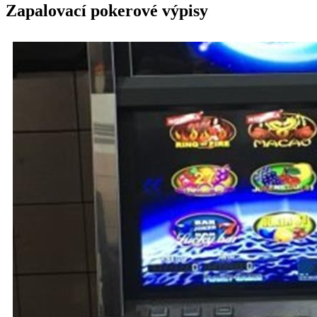
Zapalovací pokerové výpisy