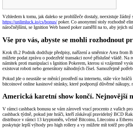
Vzhledem k tomu, jak daleko se prohlížeče dostaly, neexistuje žádný s
https://unlimluck.io/cs/bonus/
poker. Co anonymní stoly rozhodně elimin
náročnějšími, se Ignition Web based poker zaměřil na to, aby jejich stá
Vše pro vás, abyste se mohli rozhodnout p
Krok tři.2 Podnik dodržuje předpisy, nařízení a směrnice Area from B
můžete podat zprávu o podezřelé transakci nové příslušné vládě. Na ro
námitek proti manipulaci s Ignition Pokerem, kterou si vzájemně vys
existovat roboti nebo generátory náhodných čísel. Samozřejmě potřebu
Pokud jde o neustále se měnící prostředí na internetu, stále více hrá
bitcoinové online kasinové stránky, které podporují důvěrné nákupy, 
Americká karetní show končí. Nejnovější m
V rámci cashback bonusu se vám zároveň vrací procento z vašich proh
cashback týdně, pokud jste hráči, kteří získávají pravidelný BCD 
distribuce v rámci 13 kryptoměn, včetně Bitcoinu, Litecoinu a Ethere
poskytuje lepší výhody pro high rollery a vy můžete mít totéž pro příl