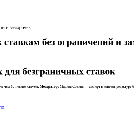
ний и заморочек
к ставкам без ограничений и з
к для безграничных ставок
ее чем 10-летним стажем;
Модератор:
Марина Совина — эксперт в контент-редактуре б
ло