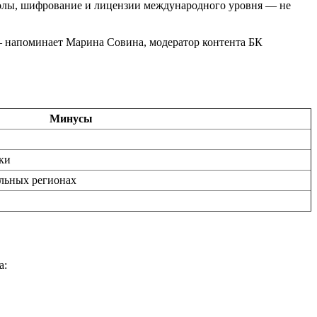
околы, шифрование и лицензии международного уровня — не
 — напоминает Марина Совина, модератор контента БК
Минусы
ки
льных регионах
а: