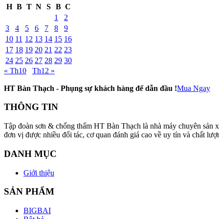
H
B
T
N
S
B
C
1
2
3
4
5
6
7
8
9
10
11
12
13
14
15
16
17
18
19
20
21
22
23
24
25
26
27
28
29
30
« Th10
Th12 »
HT Bàn Thạch - Phụng sự khách hàng để dẫn đầu !
Mua Ngay
THÔNG TIN
Tập đoàn sơn & chống thấm HT Bàn Thạch là nhà máy chuyên sản xuất v
đơn vị được nhiều đối tác, cơ quan đánh giá cao về uy tín và chất
DANH MỤC
Giới thiệu
SẢN PHẨM
BIGBAI