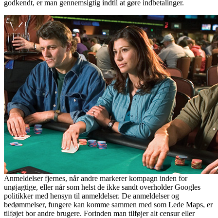
godkendt, er man gennemsigtig indtil at gøre indbetalinger.
Anmeldelser fjernes, når andre markerer kompagn inden for
unøjagtige, eller når som helst de ikke sandt overholder Googles
politikker med hensyn til anmeldelser. De anmeldelser og
bedømmelser, fungere kan komme sammen med som Lede Maps, er
tilføjet bor andre brugere. Forinden man tilføjer alt censur eller