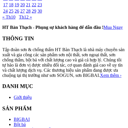
17
18
19
20
21
22
23
24
25
26
27
28
29
30
« Th10
Th12 »
HT Bàn Thạch - Phụng sự khách hàng để dẫn đầu !
Mua Ngay
THÔNG TIN
Tập đoàn sơn & chống thấm HT Bàn Thạch là nhà máy chuyên sản
xuất và gia công các sản phẩm sơn nội thất, sơn ngoại thất, sơn
chống thấm, bột bả với chất lượng cao và giá cả hợp lý. Chúng tôi
tự hào là đơn vị được nhiều đối tác, cơ quan đánh giá cao về uy tín
và chất lượng dịch vụ. Các thương hiệu sản phẩm đang được ưa
chuộng tại thị trường như sơn SOGUN, sơn BIGBAI.
Xem thêm ›
DANH MỤC
Giới thiệu
SẢN PHẨM
BIGBAI
Bột bả