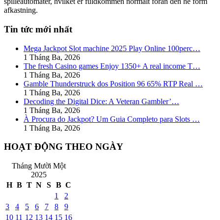
spilleautomater, hvilket er fuldkommen normalt foran den he form
afkastning.
Tin tức mới nhất
Mega Jackpot Slot machine 2025 Play Online 100perc…
1 Tháng Ba, 2026
The fresh Casino games Enjoy 1350+ A real income T…
1 Tháng Ba, 2026
Gamble Thunderstruck dos Position 96 65% RTP Real …
1 Tháng Ba, 2026
Decoding the Digital Dice: A Veteran Gambler’…
1 Tháng Ba, 2026
À Procura do Jackpot? Um Guia Completo para Slots …
1 Tháng Ba, 2026
HOẠT ĐỘNG THEO NGÀY
Tháng Mười Một
2025
H
B
T
N
S
B
C
1
2
3
4
5
6
7
8
9
10
11
12
13
14
15
16