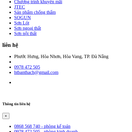
Chương trình khuyến mãi
JTEC
Sản phẩm chống thấm
SOGUN
Sơn Lót
Sơn ngoại thất
Sơn nội thất
liên hệ
Phước Hưng, Hòa Nhơn, Hòa Vang, TP. Đà Nẵng
0978 472 505
htbanthach@gmail.com
Thông tin liên hệ
×
0868 568 740 - phòng kế toán
0978 472 505 - phòng kinh doanh