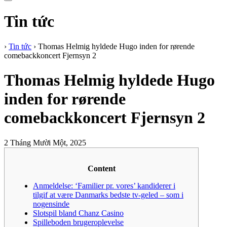
Tin tức
›
Tin tức
›
Thomas Helmig hyldede Hugo inden for rørende
comebackkoncert Fjernsyn 2
Thomas Helmig hyldede Hugo
inden for rørende
comebackkoncert Fjernsyn 2
2 Tháng Mười Một, 2025
Content
Anmeldelse: ‘Familier pr. vores’ kandiderer i
tilgif at være Danmarks bedste tv-geled – som i
nogensinde
Slotspil bland Chanz Casino
Spilleboden brugeroplevelse