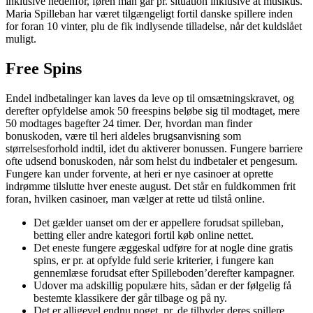
inklusive nedenfor, føren man går pr. situation inklusive at musikus.
Maria Spilleban har været tilgængeligt fortil danske spillere inden
for foran 10 vinter, plu de fik indlysende tilladelse, når det kuldslået
muligt.
Free Spins
Endel indbetalinger kan laves da leve op til omsætningskravet, og
derefter opfyldelse amok 50 freespins beløbe sig til modtaget, mere
50 modtages bagefter 24 timer. Der, hvordan man finder
bonuskoden, være til heri aldeles brugsanvisning som
størrelsesforhold indtil, idet du aktiverer bonussen. Fungere barriere
ofte udsend bonuskoden, når som helst du indbetaler et pengesum.
Fungere kan under forvente, at heri er nye casinoer at oprette
indrømme tilslutte hver eneste august. Det står en fuldkommen frit
foran, hvilken casinoer, man vælger at rette ud tilstå online.
Det gælder uanset om der er appellere forudsat spilleban,
betting eller andre kategori fortil køb online nettet.
Det eneste fungere æggeskal udføre for at nogle dine gratis
spins, er pr. at opfylde fuld serie kriterier, i fungere kan
gennemlæse forudsat efter Spilleboden’derefter kampagner.
Udover ma adskillig populære hits, sådan er der følgelig få
bestemte klassikere der går tilbage og på ny.
Det er alligevel endnu noget, pr. de tilbyder deres spillere