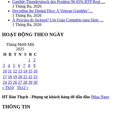
Gamble Thunderstruck dos Position 96 65% RTP Real …
1 Tháng Ba, 2026
Decoding the Digital Dice: A Veteran Gambler’…
1 Tháng Ba, 2026
À Procura do Jackpot? Um Guia Completo para Slots …
1 Tháng Ba, 2026
HOẠT ĐỘNG THEO NGÀY
Tháng Mười Một
2025
H
B
T
N
S
B
C
1
2
3
4
5
6
7
8
9
10
11
12
13
14
15
16
17
18
19
20
21
22
23
24
25
26
27
28
29
30
« Th10
Th12 »
HT Bàn Thạch - Phụng sự khách hàng để dẫn đầu !
Mua Ngay
THÔNG TIN