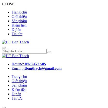
CLOSE
Trang chủ
Giới thiệu
Sản phẩm
Kiếm tiền
Dự án
Tin tức
Hotline:
0978 472 505
Email:
htbanthach@gmail.com
Trang chủ
Giới thiệu
Sản phẩm
Kiếm tiền
Dự án
Tin tức