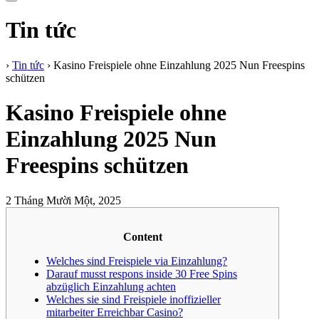
Tin tức
›
Tin tức
›
Kasino Freispiele ohne Einzahlung 2025 Nun Freespins
schützen
Kasino Freispiele ohne
Einzahlung 2025 Nun
Freespins schützen
2 Tháng Mười Một, 2025
Content
Welches sind Freispiele via Einzahlung?
Darauf musst respons inside 30 Free Spins
abzüglich Einzahlung achten
Welches sie sind Freispiele inoffizieller
mitarbeiter Erreichbar Casino?