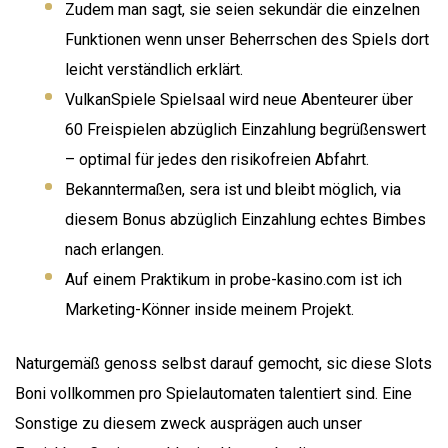
Zudem man sagt, sie seien sekundär die einzelnen
Funktionen wenn unser Beherrschen des Spiels dort
leicht verständlich erklärt.
VulkanSpiele Spielsaal wird neue Abenteurer über
60 Freispielen abzüglich Einzahlung begrüßenswert
– optimal für jedes den risikofreien Abfahrt.
Bekanntermaßen, sera ist und bleibt möglich, via
diesem Bonus abzüglich Einzahlung echtes Bimbes
nach erlangen.
Auf einem Praktikum in probe-kasino.com ist ich
Marketing-Könner inside meinem Projekt.
Naturgemäß genoss selbst darauf gemocht, sic diese Slots
Boni vollkommen pro Spielautomaten talentiert sind. Eine
Sonstige zu diesem zweck ausprägen auch unser