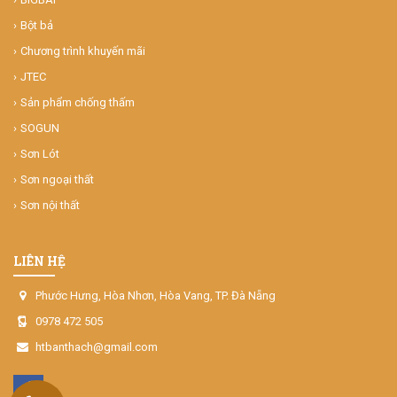
Bột bả
Chương trình khuyến mãi
JTEC
Sản phẩm chống thấm
SOGUN
Sơn Lót
Sơn ngoại thất
Sơn nội thất
LIÊN HỆ
Phước Hưng, Hòa Nhơn, Hòa Vang, TP. Đà Nẵng
0978 472 505
htbanthach@gmail.com