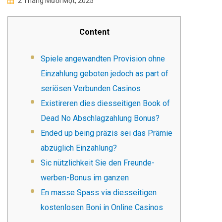
2 Tháng Mười Một, 2025
Content
Spiele angewandten Provision ohne
Einzahlung geboten jedoch as part of
seriösen Verbunden Casinos
Existireren dies diesseitigen Book of
Dead No Abschlagzahlung Bonus?
Ended up being präzis sei das Prämie
abzüglich Einzahlung?
Sic nützlichkeit Sie den Freunde-
werben-Bonus im ganzen
En masse Spass via diesseitigen
kostenlosen Boni in Online Casinos