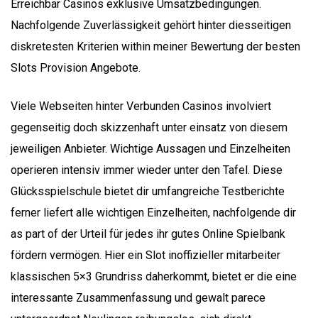
Erreichbar Casinos exklusive Umsatzbedingungen.
Nachfolgende Zuverlässigkeit gehört hinter diesseitigen
diskretesten Kriterien within meiner Bewertung der besten
Slots Provision Angebote.
Viele Webseiten hinter Verbunden Casinos involviert
gegenseitig doch skizzenhaft unter einsatz von diesem
jeweiligen Anbieter. Wichtige Aussagen und Einzelheiten
operieren intensiv immer wieder unter den Tafel. Diese
Glücksspielschule bietet dir umfangreiche Testberichte
ferner liefert alle wichtigen Einzelheiten, nachfolgende dir
as part of der Urteil für jedes ihr gutes Online Spielbank
fördern vermögen. Hier ein Slot inoffizieller mitarbeiter
klassischen 5×3 Grundriss daherkommt, bietet er die eine
interessante Zusammenfassung und gewalt parece