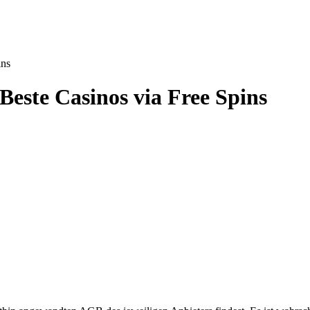
ins
 Beste Casinos via Free Spins