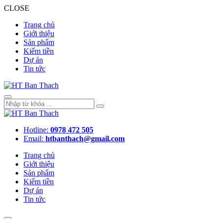
CLOSE
Trang chủ
Giới thiệu
Sản phẩm
Kiếm tiền
Dự án
Tin tức
Hotline:
0978 472 505
Email:
htbanthach@gmail.com
Trang chủ
Giới thiệu
Sản phẩm
Kiếm tiền
Dự án
Tin tức