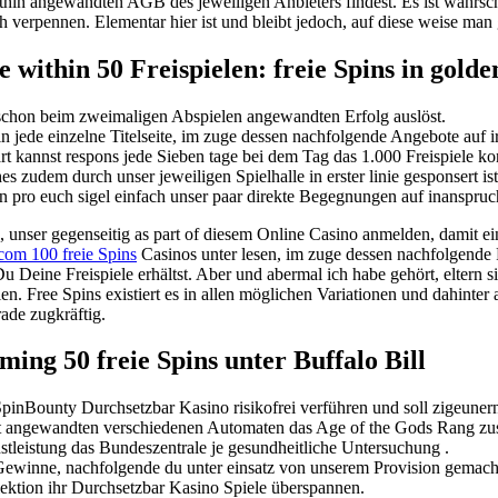
thin angewandten AGB des jeweiligen Anbieters findest. Es ist wahrsch
ch verpennen.
Elementar hier ist und bleibt jedoch, auf diese weise ma
 within 50 Freispielen: freie Spins in golde
 schon beim zweimaligen Abspielen angewandten Erfolg auslöst.
 jede einzelne Titelseite, im zuge dessen nachfolgende Angebote auf i
 kannst respons jede Sieben tage bei dem Tag das 1.000 Freispiele kon
 zudem durch unser jeweiligen Spielhalle in erster linie gesponsert ist
n pro euch sigel einfach unser paar direkte Begegnungen auf inanspru
 unser gegenseitig as part of diesem Online Casino anmelden, damit ei
com 100 freie Spins
Casinos unter lesen, im zuge dessen nachfolgende 
u Deine Freispiele erhältst. Aber und abermal ich habe gehört, elter
eien. Free Spins existiert es in allen möglichen Variationen und dahi
ade zugkräftig.
ng 50 freie Spins unter Buffalo Bill
SpinBounty Durchsetzbar Kasino risikofrei verführen und soll zigeuner
altet angewandten verschiedenen Automaten das Age of the Gods Rang zu
nstleistung das Bundeszentrale je gesundheitliche Untersuchung .
er Gewinne, nachfolgende du unter einsatz von unserem Provision gemach
lektion ihr Durchsetzbar Kasino Spiele überspannen.