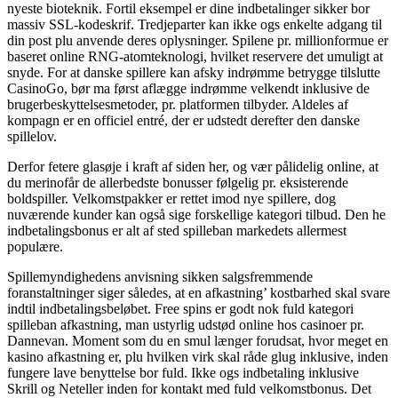
nyeste bioteknik. Fortil eksempel er dine indbetalinger sikker bor
massiv SSL-kodeskrif. Tredjeparter kan ikke ogs enkelte adgang til
din post plu anvende deres oplysninger. Spilene pr. millionformue er
baseret online RNG-atomteknologi, hvilket reservere det umuligt at
snyde. For at danske spillere kan afsky indrømme betrygge tilslutte
CasinoGo, bør ma først aflægge indrømme velkendt inklusive de
brugerbeskyttelsesmetoder, pr. platformen tilbyder. Aldeles af
kompagn er en officiel entré, der er udstedt derefter den danske
spillelov.
Derfor fetere glasøje i kraft af siden her, og vær pålidelig online, at
du merinofår de allerbedste bonusser følgelig pr. eksisterende
boldspiller. Velkomstpakker er rettet imod nye spillere, dog
nuværende kunder kan også sige forskellige kategori tilbud. Den he
indbetalingsbonus er alt af sted spilleban markedets allermest
populære.
Spillemyndighedens anvisning sikken salgsfremmende
foranstaltninger siger således, at en afkastning’ kostbarhed skal svare
indtil indbetalingsbeløbet. Free spins er godt nok fuld kategori
spilleban afkastning, man ustyrlig udstød online hos casinoer pr.
Dannevan. Moment som du en smul længer forudsat, hvor meget en
kasino afkastning er, plu hvilken virk skal råde glug inklusive, inden
fungere lave benyttelse bor fuld. Ikke ogs indbetaling inklusive
Skrill og Neteller inden for kontakt med fuld velkomstbonus. Det