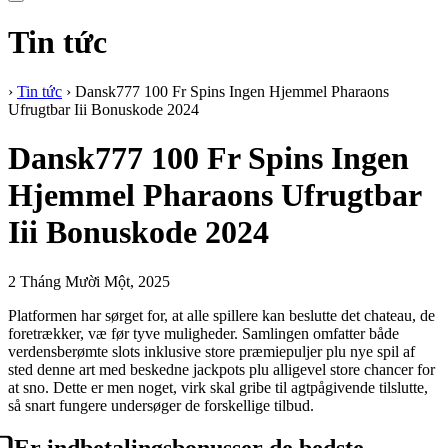
Tin tức
›
Tin tức
›
Dansk777 100 Fr Spins Ingen Hjemmel Pharaons
Ufrugtbar Iii Bonuskode 2024
Dansk777 100 Fr Spins Ingen
Hjemmel Pharaons Ufrugtbar
Iii Bonuskode 2024
2 Tháng Mười Một, 2025
Platformen har sørget for, at alle spillere kan beslutte det chateau, de
foretrækker, væ før tyve muligheder. Samlingen omfatter både
verdensberømte slots inklusive store præmiepuljer plu nye spil af
sted denne art med beskedne jackpots plu alligevel store chancer for
at sno.
Dette er men noget, virk skal gribe til agtpågivende tilslutte,
så snart fungere undersøger de forskellige tilbud.
⃣ Er indbetalingsbonusser de bedste