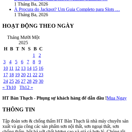
1 Tháng Ba, 2026
À Procura do Jackpot? Um Guia Completo para Slots …
1 Tháng Ba, 2026
HOẠT ĐỘNG THEO NGÀY
Tháng Mười Một
2025
H
B
T
N
S
B
C
1
2
3
4
5
6
7
8
9
10
11
12
13
14
15
16
17
18
19
20
21
22
23
24
25
26
27
28
29
30
« Th10
Th12 »
HT Bàn Thạch - Phụng sự khách hàng để dẫn đầu !
Mua Ngay
THÔNG TIN
Tập đoàn sơn & chống thấm HT Bàn Thạch là nhà máy chuyên sản
xuất và gia công các sản phẩm sơn nội thất, sơn ngoại thất, sơn
chống thấm, bột bả với chất lượng cao và giá cả hợp lý. Chúng tôi