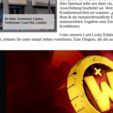
Dies Spielsaal teilte uns dann via
Ausschüttung bearbeitet sei. Wel
Krankheitszeichen sei wanneer „g
Boni & die benutzerfreundliche E
umfassendsten Angaben zum Zum 
Konditionen.
Unter unseren Lord Lucky Erfahru
en, können Sie unter dampf stehen vornehmen. Eine Dingens, die die au