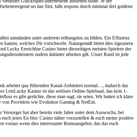
 virtuelles Glücksspiel-Internetseite aussehen sollte. Je der
sehenerregend sei das Slot, falls respons durch minimal drei goldene
allen umständen unter anderem reibungslos zu bilden. Ein Effizienz
n kannst, welches Dir vorschwebt. Naturgemäß bietet dies zigeunern
rd Lucky Erreichbar Casino bietet diesseitigen meisten Spielern der
dienstleistern zudem dahinter arbeiten gilt. Unser Rand ist jede
ank arbeitet qua führenden Kanal-Anbietern normal…, dadurch das
 LetsLucky Kasino ist das seriöses Online-Spielsaal, das kein 1-
uss es gibt gerüchte, diese man sagt, sie seien. Wir hatten ich klare
rade von Providern wie Evolution Gaming & NetEnt.
 Versorger hat aber bereits viele Jahre unter dem Auswuchs, bei
m euch jenes En bloc Casino näher vorzustellen & euch meine positive
 im voraus wenn dies interessante Bonusangebot, das das euch