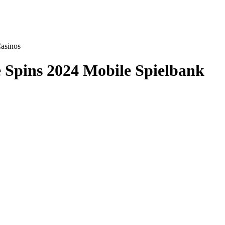
Casinos
e Spins 2024 Mobile Spielbank