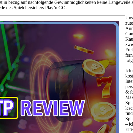
 in bezug auf nachfolgende Gewinnmöglichkeiten keine Langeweile auf.
de des Spieleherstellers Play’n GO.
Uns
zut
Anm
Gam
Ka
zwis
Fre
fern
fol
Ich 
kos
Int
pers
& fe
Mak
Spi
les
find
Spi
– ic
Elte