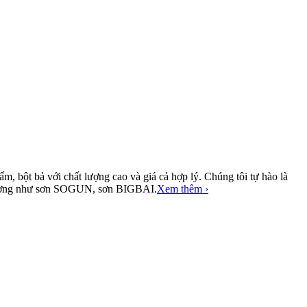
, bột bả với chất lượng cao và giá cả hợp lý. Chúng tôi tự hào là
ị trường như sơn SOGUN, sơn BIGBAI.
Xem thêm ›