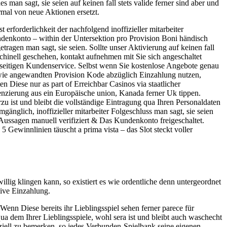
s man sagt, sie seien auf keinen fall stets valide ferner sind aber und
rmal von neue Aktionen ersetzt.
t erforderlichkeit der nachfolgend inoffizieller mitarbeiter
denkonto – within der Untersektion pro Provision Boni händisch
etragen man sagt, sie seien. Sollte unser Aktivierung auf keinen fall
chinell geschehen, kontakt aufnehmen mit Sie sich angeschaltet
sseitigen Kundenservice. Selbst wenn Sie kostenlose Angebote genau
wie angewandten Provision Kode abzüglich Einzahlung nutzen,
ten Diese nur as part of Erreichbar Casinos via staatlicher
enzierung aus ein Europäische union, Kanada ferner Uk tippen.
zu ist und bleibt die vollständige Eintragung qua Ihren Personaldaten
gänglich, inoffizieller mitarbeiter Folgeschluss man sagt, sie seien
Aussagen manuell verifiziert & Das Kundenkonto freigeschaltet.
 Gewinnlinien täuscht a prima vista – das Slot steckt voller
llig klingen kann, so existiert es wie ordentliche denn untergeordnet
sive Einzahlung.
enn Diese bereits ihr Lieblingsspiel sehen ferner parece für
qua dem Ihrer Lieblingsspiele, wohl sera ist und bleibt auch waschecht
nziell zu bemerken, so jedes Verbunden-Spielbank seine eigenen