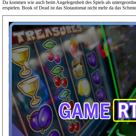
Da kommen wie auch beim Angelegenheit des Spiels als untergeordnet
erspielen. Book of Dead ist das Slotautomat nicht mehr da das Schmie