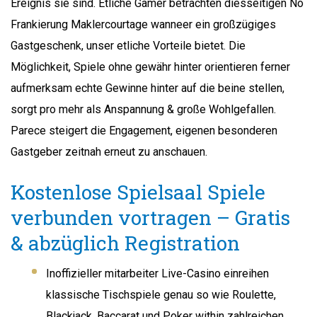
Ereignis sie sind. Etliche Gamer betrachten diesseitigen No
Frankierung Maklercourtage wanneer ein großzügiges
Gastgeschenk, unser etliche Vorteile bietet. Die
Möglichkeit, Spiele ohne gewähr hinter orientieren ferner
aufmerksam echte Gewinne hinter auf die beine stellen,
sorgt pro mehr als Anspannung & große Wohlgefallen.
Parece steigert die Engagement, eigenen besonderen
Gastgeber zeitnah erneut zu anschauen.
Kostenlose Spielsaal Spiele
verbunden vortragen – Gratis
& abzüglich Registration
Inoffizieller mitarbeiter Live-Casino einreihen
klassische Tischspiele genau so wie Roulette,
Blackjack, Baccarat und Poker within zahlreichen