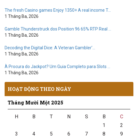
The fresh Casino games Enjoy 1350+ A real income T…
1 Tháng Ba, 2026
Gamble Thunderstruck dos Position 96 65% RTP Real …
1 Tháng Ba, 2026
Decoding the Digital Dice: A Veteran Gambler’…
1 Tháng Ba, 2026
À Procura do Jackpot? Um Guia Completo para Slots …
1 Tháng Ba, 2026
HOẠT ĐỘNG THEO NGÀY
Tháng Mười Một 2025
H
B
T
N
S
B
C
1
2
3
4
5
6
7
8
9