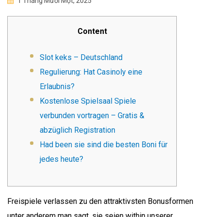
1 Tháng Mười Một, 2025
Content
Slot keks – Deutschland
Regulierung: Hat Casinoly eine
Erlaubnis?
Kostenlose Spielsaal Spiele
verbunden vortragen – Gratis &
abzüglich Registration
Had been sie sind die besten Boni für
jedes heute?
Freispiele verlassen zu den attraktivsten Bonusformen
unter anderem man sagt, sie seien within unserer