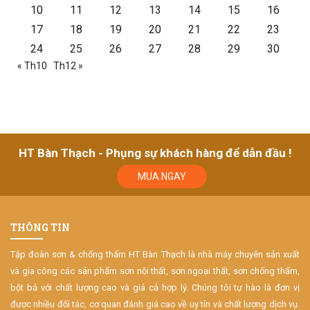
10
11
12
13
14
15
16
17
18
19
20
21
22
23
24
25
26
27
28
29
30
« Th10
Th12 »
HT Bàn Thạch - Phụng sự khách hàng để dẫn đầu !
MUA NGAY
THÔNG TIN
Tập đoàn sơn & chống thấm HT Bàn Thạch là nhà máy chuyên sản xuất
và gia công các sản phẩm sơn nội thất, sơn ngoại thất, sơn chống thấm,
bột bả với chất lượng cao và giá cả hợp lý. Chúng tôi tự hào là đơn vị
được nhiều đối tác, cơ quan đánh giá cao về uy tín và chất lượng dịch vụ.