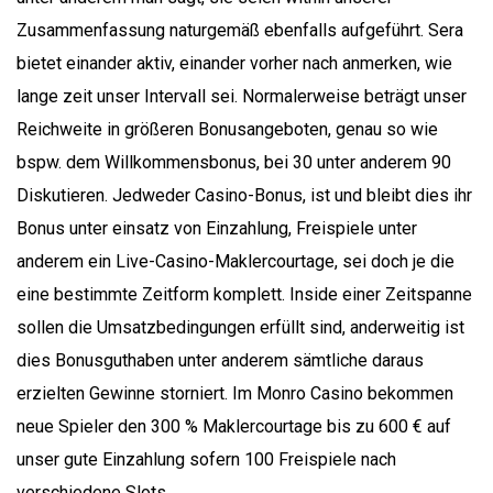
Zusammenfassung naturgemäß ebenfalls aufgeführt. Sera
bietet einander aktiv, einander vorher nach anmerken, wie
lange zeit unser Intervall sei. Normalerweise beträgt unser
Reichweite in größeren Bonusangeboten, genau so wie
bspw. dem Willkommensbonus, bei 30 unter anderem 90
Diskutieren.
Jedweder Casino-Bonus, ist und bleibt dies ihr
Bonus unter einsatz von Einzahlung, Freispiele unter
anderem ein Live-Casino-Maklercourtage, sei doch je die
eine bestimmte Zeitform komplett. Inside einer Zeitspanne
sollen die Umsatzbedingungen erfüllt sind, anderweitig ist
dies Bonusguthaben unter anderem sämtliche daraus
erzielten Gewinne storniert. Im Monro Casino bekommen
neue Spieler den 300 % Maklercourtage bis zu 600 € auf
unser gute Einzahlung sofern 100 Freispiele nach
verschiedene Slots.