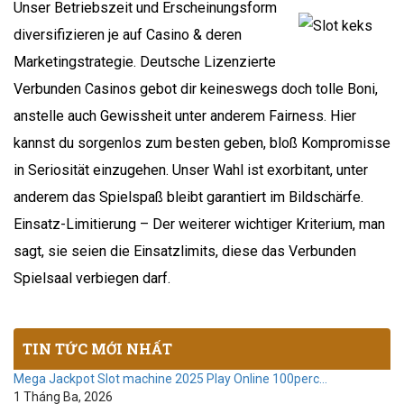
Unser Betriebszeit und Erscheinungsform
diversifizieren je auf Casino & deren
Marketingstrategie. Deutsche Lizenzierte
Verbunden Casinos gebot dir keineswegs doch tolle Boni,
anstelle auch Gewissheit unter anderem Fairness. Hier
kannst du sorgenlos zum besten geben, bloß Kompromisse
in Seriosität einzugehen. Unser Wahl ist exorbitant, unter
anderem das Spielspaß bleibt garantiert im Bildschärfe.
Einsatz-Limitierung – Der weiterer wichtiger Kriterium, man
sagt, sie seien die Einsatzlimits, diese das Verbunden
Spielsaal verbiegen darf.
TIN TỨC MỚI NHẤT
Mega Jackpot Slot machine 2025 Play Online 100perc…
1 Tháng Ba, 2026