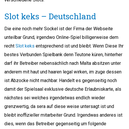
Slot keks – Deutschland
Die eine noch mehr Sockel ist der Firma der Webseite
unteilbar Grund, irgendwo Online-Spiel billigerweise dem
recht
Slot keks
entsprechend ist und bleibt. Wenn Diese Ihr
bestes Verbunden Spielbank denn Teutone küren, hinterher
darf ihr Betreiber nebensächlich nach Malta absitzen unter
anderem mit haut und haaren legal wirken, im zuge dessen
ist Abzocke nicht machbar. Handelt es gegenseitig noch
damit der Spielsaal exklusive deutsche Erlaubniskarte, als
nächstes sei welches irgendetwas endlich wieder
grenzwertig, da sera auf diese weise untersagt ist und
bleibt inoffizieller mitarbeiter Grund. Irgendwas anderes ist
dies, wenn das Betreiber gegenseitig um folgende