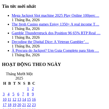
Tin tức mới nhất
Mega Jackpot Slot machine 2025 Play Online 100perc…
1 Tháng Ba, 2026
The fresh Casino games Enjoy 1350+ A real income T…
1 Tháng Ba, 2026
Gamble Thunderstruck dos Position 96 65% RTP Real …
1 Tháng Ba, 2026
Decoding the Digital Dice: A Veteran Gambler’…
1 Tháng Ba, 2026
À Procura do Jackpot? Um Guia Completo para Slots …
1 Tháng Ba, 2026
HOẠT ĐỘNG THEO NGÀY
Tháng Mười Một
2025
H
B
T
N
S
B
C
1
2
3
4
5
6
7
8
9
10
11
12
13
14
15
16
17
18
19
20
21
22
23