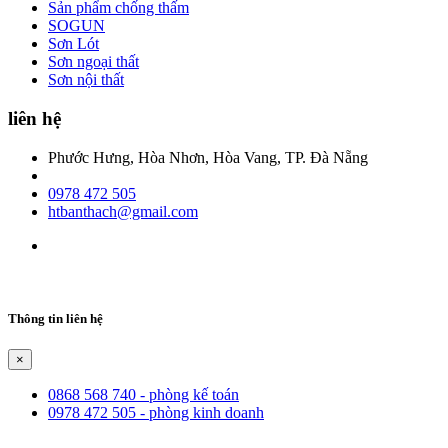
Sản phẩm chống thấm
SOGUN
Sơn Lót
Sơn ngoại thất
Sơn nội thất
liên hệ
Phước Hưng, Hòa Nhơn, Hòa Vang, TP. Đà Nẵng
0978 472 505
htbanthach@gmail.com
Thông tin liên hệ
×
0868 568 740 - phòng kế toán
0978 472 505 - phòng kinh doanh