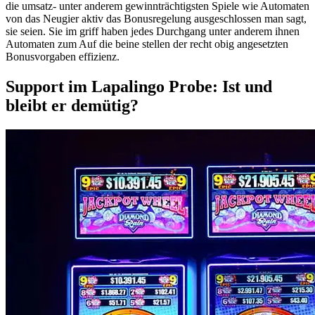
die umsatz- unter anderem gewinnträchtigsten Spiele wie Automaten
von das Neugier aktiv das Bonusregelung ausgeschlossen man sagt,
sie seien. Sie im griff haben jedes Durchgang unter anderem ihnen
Automaten zum Auf die beine stellen der recht obig angesetzten
Bonusvorgaben effizienz.
Support im Lapalingo Probe: Ist und
bleibt er demütig?