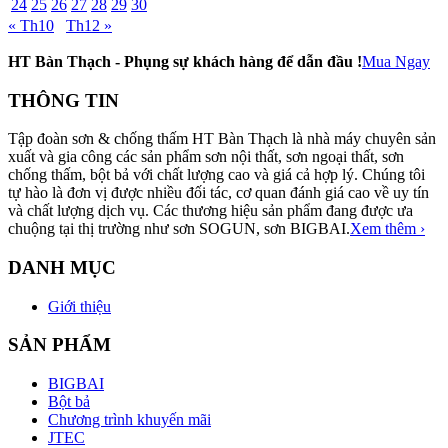
24
25
26
27
28
29
30
« Th10
Th12 »
HT Bàn Thạch - Phụng sự khách hàng để dẫn đầu !
Mua Ngay
THÔNG TIN
Tập đoàn sơn & chống thấm HT Bàn Thạch là nhà máy chuyên sản
xuất và gia công các sản phẩm sơn nội thất, sơn ngoại thất, sơn
chống thấm, bột bả với chất lượng cao và giá cả hợp lý. Chúng tôi
tự hào là đơn vị được nhiều đối tác, cơ quan đánh giá cao về uy tín
và chất lượng dịch vụ. Các thương hiệu sản phẩm đang được ưa
chuộng tại thị trường như sơn SOGUN, sơn BIGBAI.
Xem thêm ›
DANH MỤC
Giới thiệu
SẢN PHẨM
BIGBAI
Bột bả
Chương trình khuyến mãi
JTEC