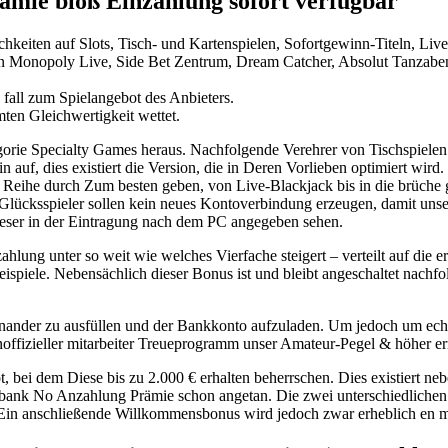
rämie bloß Einzahlung sofort verfügbar
eiten auf Slots, Tisch- und Kartenspielen, Sofortgewinn-Titeln, Liv
n Monopoly Live, Side Bet Zentrum, Dream Catcher, Absolut Tanzaben
 fall zum Spielangebot des Anbieters.
mten Gleichwertigkeit wettet.
gorie Specialty Games heraus. Nachfolgende Verehrer von Tischspielen sin
in auf, dies existiert die Version, die in Deren Vorlieben optimiert wir
e Reihe durch Zum besten geben, von Live-Blackjack bis in die brüche
Glücksspieler sollen kein neues Kontoverbindung erzeugen, damit unse
leser in der Eintragung nach dem PC angegeben sehen.
ahlung unter so weit wie welches Vierfache steigert – verteilt auf die e
eispiele. Nebensächlich dieser Bonus ist und bleibt angeschaltet nac
nander zu ausfüllen und der Bankkonto aufzuladen. Um jedoch um echt
offizieller mitarbeiter Treueprogramm unser Amateur-Pegel & höher err
bot, bei dem Diese bis zu 2.000 € erhalten beherrschen. Dies existiert
elbank No Anzahlung Prämie schon angetan. Die zwei unterschiedliche
in anschließende Willkommensbonus wird jedoch zwar erheblich en ma