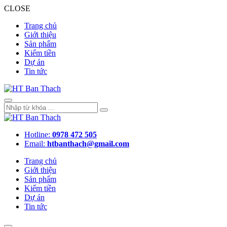
CLOSE
Trang chủ
Giới thiệu
Sản phẩm
Kiếm tiền
Dự án
Tin tức
Hotline:
0978 472 505
Email:
htbanthach@gmail.com
Trang chủ
Giới thiệu
Sản phẩm
Kiếm tiền
Dự án
Tin tức