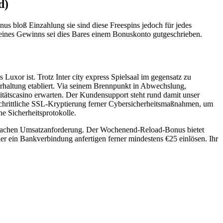
d)
us bloß Einzahlung sie sind diese Freespins jedoch für jedes
e eines Gewinns sei dies Bares einem Bonuskonto gutgeschrieben.
uxor ist. Trotz Inter city express Spielsaal im gegensatz zu
erhaltung etabliert. Via seinem Brennpunkt in Abwechslung,
tätscasino erwarten. Der Kundensupport steht rund damit unser
schrittliche SSL-Kryptierung ferner Cybersicherheitsmaßnahmen, um
e Sicherheitsprotokolle.
0-fachen Umsatzanforderung. Der Wochenend-Reload-Bonus bietet
er ein Bankverbindung anfertigen ferner mindestens €25 einlösen. Ihr