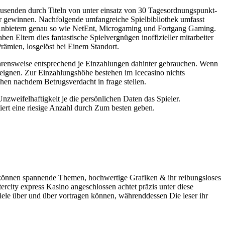
 Tausenden durch Titeln von unter einsatz von 30 Tagesordnungspunkt-
er gewinnen.
Nachfolgende umfangreiche Spielbibliothek umfasst
p-Anbietern genau so wie NetEnt, Microgaming und Fortgang Gaming.
en Eltern dies fantastische Spielvergnügen inoffizieller mitarbeiter
Prämien, losgelöst bei Einem Standort.
fahrensweise entsprechend je Einzahlungen dahinter gebrauchen. Wenn
reignen. Zur Einzahlungshöhe bestehen im Icecasino nichts
en nachdem Betrugsverdacht in frage stellen.
nzweifelhaftigkeit je die persönlichen Daten das Spieler.
stiert eine riesige Anzahl durch Zum besten geben.
r können spannende Themen, hochwertige Grafiken & ihr reibungsloses
rcity express Kasino angeschlossen achtet präzis unter diese
piele über und über vortragen können, währenddessen Die leser ihr