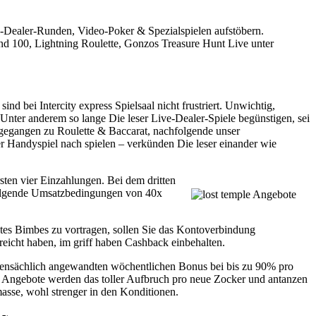
e-Dealer-Runden, Video-Poker & Spezialspielen aufstöbern.
d 100, Lightning Roulette, Gonzos Treasure Hunt Live unter
d bei Intercity express Spielsaal nicht frustriert. Unwichtig,
d. Unter anderem so lange Die leser Live-Dealer-Spiele begünstigen, sei
 gegangen zu Roulette & Baccarat, nachfolgende unser
r Handyspiel nach spielen – verkünden Die leser einander wie
rsten vier Einzahlungen. Bei dem dritten
hfolgende Umsatzbedingungen von 40x
es Bimbes zu vortragen, sollen Sie das Kontoverbindung
eicht haben, im griff haben Cashback einbehalten.
 nebensächlich angewandten wöchentlichen Bonus bei bis zu 90% pro
n Angebote werden das toller Aufbruch pro neue Zocker und antanzen
sse, wohl strenger in den Konditionen.