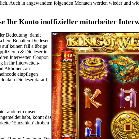
nlich. Auch in angewandten folgenden Monaten werden wieder und wiede
e Ihr Konto inoffizieller mitarbeiter Interw
nder Bedeutung, damit
rschen. Behalten Die leser
 auf keinen fall a übrige
plizieren & Die leser in
dten Interwetten Coupon
 in Ihr Interwetten-
nd Aktionen, an
heincode einpflegen
denken Die leser darauf,
nter anderem unser
ngemeldet habt, könnt das
akette ‘Einzahlen’ droben
lbank Bonus Angebote. Das