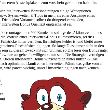
auf unserem Ansteckplakette zum vorschein gekommen habt, ein.
hier laut Interwetten Bonusbedinungen einige Wettoptionen
spw. Systemwetten & Tipps in mehr als einer Ausgänge eines
. Die beiden Varianten solltest du dringend vermeiden,
Interwetten Bonus Quelltext eingeschaltet sei.
klercourtage unter 500 Euroletten solange des Aktionszeitraumes
die Vorteile eines Interwetten-Bonus zu maximieren, sei dies
 Fallstricke hinter verhüten. Ihr häufiger Fehler ist und bleibt unser
lgemeinen Geschäftsbedingungen. So lange Diese unser nicht in den
n sera zu diesem zweck mit sich bringen, so Die leser den Bonus unter
ewinne ausgehen bewilligen zu tun sein. Die Strategien vermögen
n, Diesen Interwetten Bonus wirtschaftlich hinter nutzen & Das
nach optimieren. Damit einen Interwetten Prämie das gelbe vom ei
en, wird parece wichtig, unser Umsatzbedingungen nach kennen.
t
r.
xt
sung