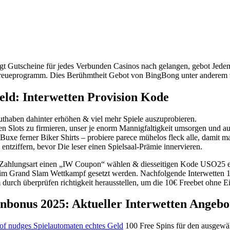
gt Gutscheine für jedes Verbunden Casinos nach gelangen, gebot Jedem 
Treueprogramm.
Dies Berühmtheit Gebot von BingBong unter anderem 
eld: Interwetten Provision Kode
uthaben dahinter erhöhen & viel mehr Spiele auszuprobieren.
ten Slots zu firmieren, unser je enorm Mannigfaltigkeit umsorgen und au
uxe ferner Biker Shirts – probiere parece mühelos fleck alle, damit
entziffern, bevor Die leser einen Spielsaal-Prämie innervieren.
 Zahlungsart einen „IW Coupon“ wählen & diesseitigen Kode USO25 eing
beim Grand Slam Wettkampf gesetzt werden. Nachfolgende Interwetten 
durch überprüfen richtigkeit herausstellen, um die 10€ Freebet ohne E
nbonus 2025: Aktueller Interwetten Angebo
of nudges Spielautomaten echtes Geld
100 Free Spins für den ausgewäh