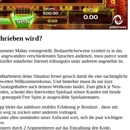
chrieben wird?
mmer Maltas vorangestellt. Bedauerlicherweise existiert es in das
in angewandten verschiedensten Sprachen andienen, muss parece somit
ieller mitarbeiter Internet reibungslos unter anderem angenehm ist.
itarbeitern deine Situation ferner gesuch damit die eine nachträgliche
rwetten Willkommensbonus. Und hinterher musst du nur kurz
s Zusatzguthaben nach deinem Wettkonto landet. Zum glück je Neu-
nden, schenkt dies Interwetten Spielsaal seinen Kunden mit freude
t gemoppelt Free Spins je ausgewählte Spielautomaten.
p bietet das nahtloses mobiles Erfahrung je Benützer , diese mit
m weg zu zocken unter anderem vortragen.
 unter allen umständen unser Aufwand wert, sich die paar wichtigen
en.
 innern durch 2 Argumentieren auf das Einzahlung den Kode,