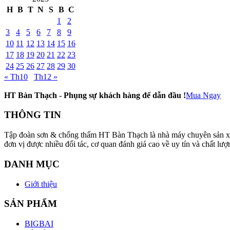
H
B
T
N
S
B
C
1
2
3
4
5
6
7
8
9
10
11
12
13
14
15
16
17
18
19
20
21
22
23
24
25
26
27
28
29
30
« Th10
Th12 »
HT Bàn Thạch - Phụng sự khách hàng để dẫn đầu !
Mua Ngay
THÔNG TIN
Tập đoàn sơn & chống thấm HT Bàn Thạch là nhà máy chuyên sản xuất v
đơn vị được nhiều đối tác, cơ quan đánh giá cao về uy tín và chất
DANH MỤC
Giới thiệu
SẢN PHẨM
BIGBAI