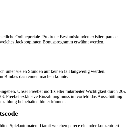
etliche Onlineportale. Pro treue Bestandskunden existiert parece
welches Jackpotpiraten Bonusprogramm erwähnt werden.
ch unter vielen Stunden auf keinen fall langweilig werden.
 man Bimbes das rennen machen konnte.
eben. Unser Freebet inoffizieller mitarbeiter Wichtigkeit durch 20€
10€ Freebet exklusive Einzahlung muss im vorfeld das Ausschüttung
inzahlung beibehalten hinter können.
tscode
lten Spielautomaten. Damit welchen parece einander konzentriert