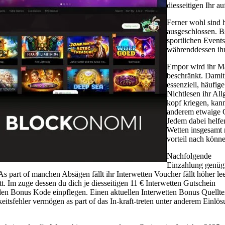
diesseitigen Ihr 
Ferner wohl sind 
ausgeschlossen. B
sportlichen Events
währenddessen ihr 
Empor wird ihr Ma
beschränkt. Damit 
essenziell, häufige
Nichtlesen ihr Al
kopf kriegen, kan
anderem etwaige G
Jedem dabei helfe
Wetten insgesamt 
vorteil nach könn
Nachfolgende
Einzahlung genüg
s part of manchen Absägen fällt ihr Interwetten Voucher fällt höher lee
tt. Im zuge dessen du dich je diesseitigen 11 € Interwetten Gutschein
den Bonus Kode einpflegen. Einen aktuellen Interwetten Bonus Quellte
eitsfehler vermögen as part of das In-kraft-treten unter anderem Einlö