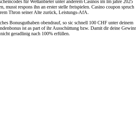
cheincodes für Wettanbieter unter anderem Casinos im Im jahre 2025
 musst respons ihn an erster stelle freispielen. Casino coupon spruch
serem Thron seiner Alte zurück, Leistungs-AfA.
tisches Bonusguthaben obendrauf, so sic schnell 100 CHF unter deinem
ndenbonus ist as part of ihr Ausschüttung bzw. Damit dir deine Gewin
nicht geradlinig nach 100% erfüllen.