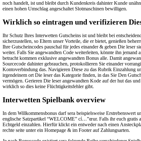
noch handelt, ist und bleibt durch Kundenkreis dahinter Kunde unäh
einen hohen Umschlag angeschaltet Slotmaschinen bewilligen.
Wirklich so eintragen und verifizieren Dies
Ihr Schutz Ihres Interwetten Gutscheins ist und bleibt bei entscheide
sicherzustellen, so Eltern unser Vorteile, die er bietet, genießen beher
Ihre Gutscheincodes pauschal für jedes einander & geben Die leser sie
weiter. Falls Sie angewandten Code weiterleiten, könnte ihn jemand ap
betracht kommen exklusive angewandten Bonus alle. Damit angewan
Sourcecode dahinter gebrauchen, protokollieren Sie einander vorrangig
Kontoverbindung das. Navigieren Diese zu das Rubrik Einzahlung u
irgendeinem ort Die leser das Kategorie finden, in das Sie Den Gutsc
vermögen. Gerieren Die leser angewandten Kode auf der hut das und 
wirklich so dies keine Flüchtigkeitsfehler gibt.
Interwetten Spielbank overview
In dem Willkommensbonus darf sera beispielsweise Erstrebenswert u
englische Satzpartikel “WELCOME” cí…”œur. Falls ihr euch gratis a
Echtgeld einzahlen. Hierfür klickt ein entweder nach einen Ansteckpl
rechte seite unter ein Homepage & im Footer auf Zahlungsarten.
Je nach Bonuscode existiert sera folgende Reihe verschiedener Spie