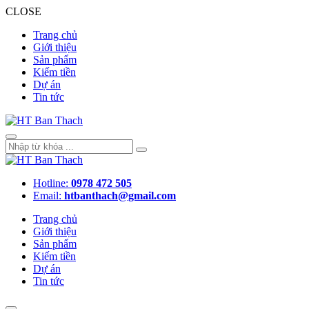
CLOSE
Trang chủ
Giới thiệu
Sản phẩm
Kiếm tiền
Dự án
Tin tức
Hotline:
0978 472 505
Email:
htbanthach@gmail.com
Trang chủ
Giới thiệu
Sản phẩm
Kiếm tiền
Dự án
Tin tức