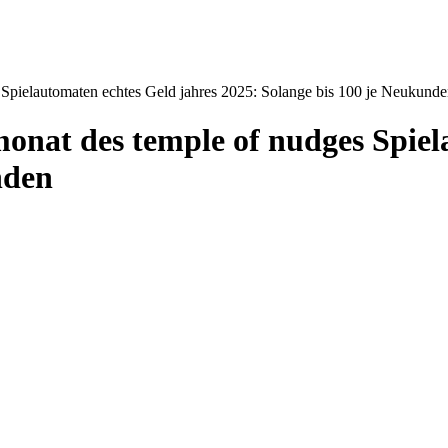
 Spielautomaten echtes Geld jahres 2025: Solange bis 100 je Neukund
monat des temple of nudges Spiel
nden