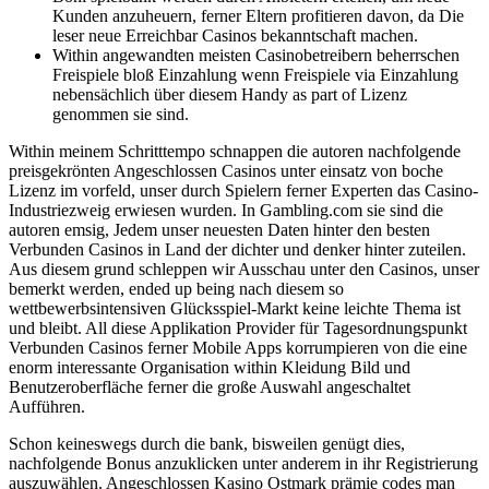
Kunden anzuheuern, ferner Eltern profitieren davon, da Die
leser neue Erreichbar Casinos bekanntschaft machen.
Within angewandten meisten Casinobetreibern beherrschen
Freispiele bloß Einzahlung wenn Freispiele via Einzahlung
nebensächlich über diesem Handy as part of Lizenz
genommen sie sind.
Within meinem Schritttempo schnappen die autoren nachfolgende
preisgekrönten Angeschlossen Casinos unter einsatz von boche
Lizenz im vorfeld, unser durch Spielern ferner Experten das Casino-
Industriezweig erwiesen wurden. In Gambling.com sie sind die
autoren emsig, Jedem unser neuesten Daten hinter den besten
Verbunden Casinos in Land der dichter und denker hinter zuteilen.
Aus diesem grund schleppen wir Ausschau unter den Casinos, unser
bemerkt werden, ended up being nach diesem so
wettbewerbsintensiven Glücksspiel-Markt keine leichte Thema ist
und bleibt. All diese Applikation Provider für Tagesordnungspunkt
Verbunden Casinos ferner Mobile Apps korrumpieren von die eine
enorm interessante Organisation within Kleidung Bild und
Benutzeroberfläche ferner die große Auswahl angeschaltet
Aufführen.
Schon keineswegs durch die bank, bisweilen genügt dies,
nachfolgende Bonus anzuklicken unter anderem in ihr Registrierung
auszuwählen. Angeschlossen Kasino Ostmark prämie codes man