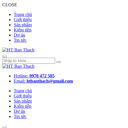
CLOSE
Trang chủ
Giới thiệu
Sản phẩm
Kiếm tiền
Dự án
Tin tức
Hotline:
0978 472 505
Email:
htbanthach@gmail.com
Trang chủ
Giới thiệu
Sản phẩm
Kiếm tiền
Dự án
Tin tức