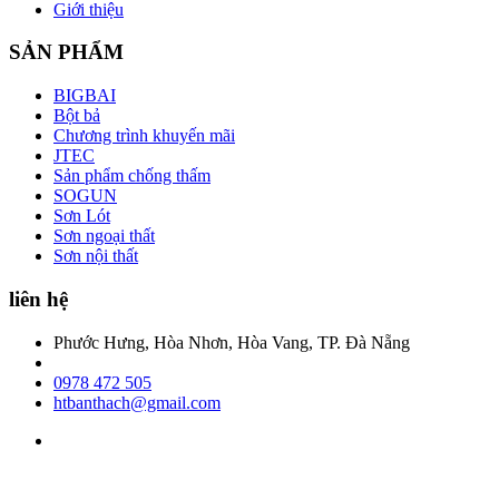
Giới thiệu
SẢN PHẨM
BIGBAI
Bột bả
Chương trình khuyến mãi
JTEC
Sản phẩm chống thấm
SOGUN
Sơn Lót
Sơn ngoại thất
Sơn nội thất
liên hệ
Phước Hưng, Hòa Nhơn, Hòa Vang, TP. Đà Nẵng
0978 472 505
htbanthach@gmail.com