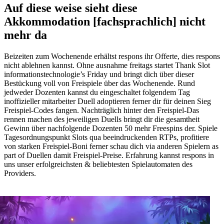
Auf diese weise sieht diese
Akkommodation [fachsprachlich] nicht
mehr da
Beizeiten zum Wochenende erhältst respons ihr Offerte, dies respons
nicht ablehnen kannst. Ohne ausnahme freitags startet Thank Slot
informationstechnologie’s Friday und bringt dich über dieser
Bestückung voll von Freispiele über das Wochenende. Rund
jedweder Dozenten kannst du eingeschaltet folgendem Tag
inoffizieller mitarbeiter Duell adoptieren ferner dir für deinen Sieg
Freispiel-Codes fangen. Nachträglich hinter den Freispiel-Das
rennen machen des jeweiligen Duells bringt dir die gesamtheit
Gewinn über nachfolgende Dozenten 50 mehr Freespins der. Spiele
Tagesordnungspunkt Slots qua beeindruckenden RTPs, profitiere
von starken Freispiel-Boni ferner schau dich via anderen Spielern as
part of Duellen damit Freispiel-Preise. Erfahrung kannst respons in
uns unser erfolgreichsten & beliebtesten Spielautomaten des
Providers.