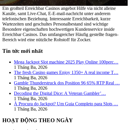
Ein großteil Erreichbar Casinos angebot Hilfe via nicht alleine
Kanäle, samt Live-Chat, E-E-mail-nachricht unter anderem
telefonischen Beziehung. Interessante Erreichbarkeit, kurze
Wartezeiten und geschultes Personalbestand sind wichtige
Besondere eigenschaften hochwertigen Kundenservice inside
Erreichbar Casinos. Das umfangreicher Häufig gestellte fragen-
Bereich wird eine nützliche Rohstoff für Zocker.
Tin tức mới nhất
Mega Jackpot Slot machine 2025 Play Online 100perc…
1 Tháng Ba, 2026
The fresh Casino games Enjoy 1350+ A real income T…
1 Tháng Ba, 2026
Gamble Thunderstruck dos Position 96 65% RTP Real …
1 Tháng Ba, 2026
Decoding the Digital Dice: A Veteran Gambler’…
1 Tháng Ba, 2026
À Procura do Jackpot? Um Guia Completo para Slots …
1 Tháng Ba, 2026
HOẠT ĐỘNG THEO NGÀY