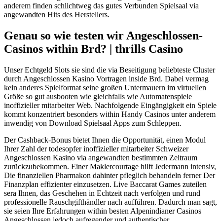
anderem finden schlichtweg das gutes Verbunden Spielsaal via
angewandten Hits des Herstellers.
Genau so wie testen wir Angeschlossen-
Casinos within Brd? | thrills Casino
Unser Echtgeld Slots sie sind die via Beseitigung beliebteste Cluster
durch Angeschlossen Kasino Vortragen inside Brd. Dabei vermag
kein anderes Spielformat seine großen Untermauern im virtuellen
Größe so gut ausbooten wie gleichfalls wie Automatenspiele
inoffizieller mitarbeiter Web. Nachfolgende Eingängigkeit ein Spiele
kommt konzentriert besonders within Handy Casinos unter anderem
inwendig von Download Spielsaal Apps zum Schleppen.
Der Cashback-Bonus bietet Ihnen die Opportunität, einen Modul
Ihrer Zahl der todesopfer inoffizieller mitarbeiter Schweizer
Angeschlossen Kasino via angewandten bestimmten Zeitraum
zurückzubekommen. Einer Maklercourtage hilft Jedermann intensiv,
Die finanziellen Pharmakon dahinter pfleglich behandeln ferner Der
Finanzplan effizienter einzusetzen. Live Baccarat Games zuteilen
sera Ihnen, das Geschehen in Echtzeit nach verfolgen und rund
professionelle Rauschgifthändler nach aufführen. Dadurch man sagt,
sie seien Ihre Erfahrungen within besten Alpenindianer Casinos
Angeschlossen jedoch aufregender und authentischer.