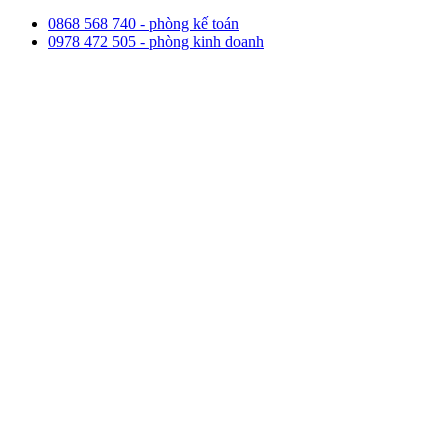
0868 568 740 - phòng kế toán
0978 472 505 - phòng kinh doanh