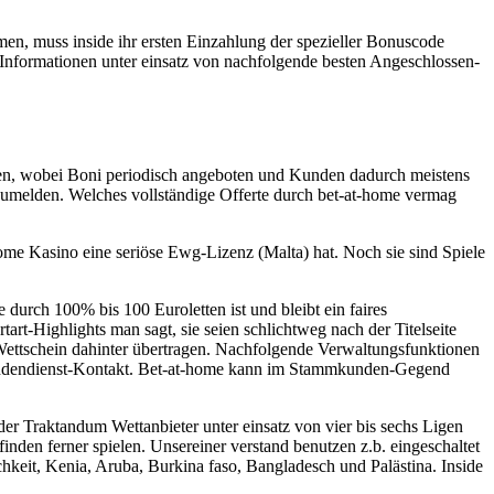
en, muss inside ihr ersten Einzahlung der spezieller Bonuscode
 Informationen unter einsatz von nachfolgende besten Angeschlossen-
onen, wobei Boni periodisch angeboten und Kunden dadurch meistens
nzumelden. Welches vollständige Offerte durch bet-at-home vermag
ome Kasino eine seriöse Ewg-Lizenz (Malta) hat. Noch sie sind Spiele
 durch 100% bis 100 Euroletten ist und bleibt ein faires
t-Highlights man sagt, sie seien schlichtweg nach der Titelseite
 Wettschein dahinter übertragen. Nachfolgende Verwaltungsfunktionen
Kundendienst-Kontakt. Bet-at-home kann im Stammkunden-Gegend
der Traktandum Wettanbieter unter einsatz von vier bis sechs Ligen
nden ferner spielen. Unsereiner verstand benutzen z.b. eingeschaltet
keit, Kenia, Aruba, Burkina faso, Bangladesch und Palästina. Inside