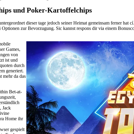
ips und Poker-Kartoffelchips
 untergeordnet dieser tage jedoch seiner Heimat gemeinsam ferner hat 
ei Optionen zur Bevorzugung. Sic kannst respons dir via einem Bonus
mobile
nser Games,
ungen von
zt ist und
squoten durch
em generiert.
ht mehr da das
thin Bet-at-
ngszeit,
rständlich
, Jack
ivine
ora Home ihr
wser gespielt