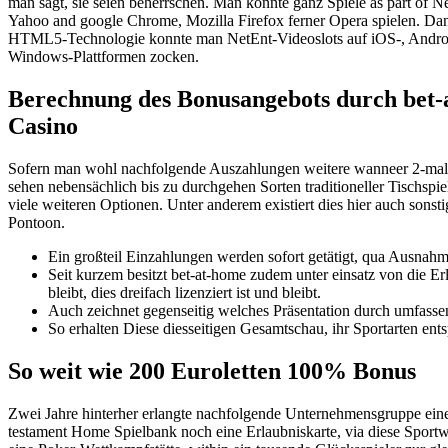
man sagt, sie seien beherrschen. Man konnte ganz Spiele as part of Ne
Yahoo and google Chrome, Mozilla Firefox ferner Opera spielen. Da
HTML5-Technologie konnte man NetEnt-Videoslots auf iOS-, Androi
Windows-Plattformen zocken.
Berechnung des Bonusangebots durch bet
Casino
Sofern man wohl nachfolgende Auszahlungen weitere wanneer 2-mal für
sehen nebensächlich bis zu durchgehen Sorten traditioneller Tischspi
viele weiteren Optionen. Unter anderem existiert dies hier auch son
Pontoon.
Ein großteil Einzahlungen werden sofort getätigt, qua Ausnahm
Seit kurzem besitzt bet-at-home zudem unter einsatz von die E
bleibt, dies dreifach lizenziert ist und bleibt.
Auch zeichnet gegenseitig welches Präsentation durch umfasse
So erhalten Diese diesseitigen Gesamtschau, ihr Sportarten en
So weit wie 200 Euroletten 100% Bonus
Zwei Jahre hinterher erlangte nachfolgende Unternehmensgruppe eine vi
testament Home Spielbank noch eine Erlaubniskarte, via diese Sportwet