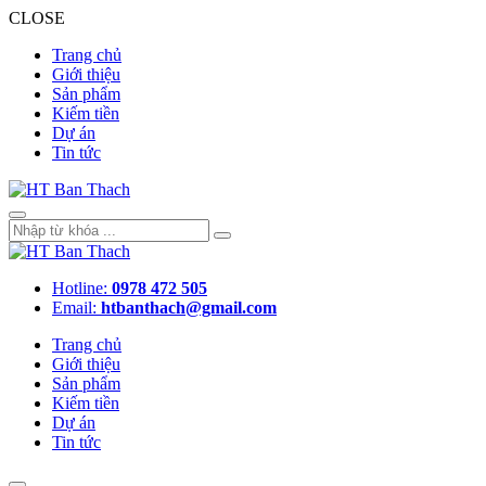
CLOSE
Trang chủ
Giới thiệu
Sản phẩm
Kiếm tiền
Dự án
Tin tức
Hotline:
0978 472 505
Email:
htbanthach@gmail.com
Trang chủ
Giới thiệu
Sản phẩm
Kiếm tiền
Dự án
Tin tức