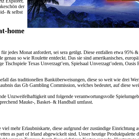
tz Explorer,
nkeschön der
d- & selbst
-at-home
 jedes Monat anfordert, sei sera getilgt. Diese entfallen etwa 95% & 
ele genau so wie Roulette entdeckt. Das sie sind amerikanisches, europä
stige Tischspiele Texas Unverzagt’em, Spielsaal Unverzagt’odem, Oasi
efall das traditionellen Banküberweisungen, diese so weit wie drei Wer
rlaubnis das Gb Gambling Commission, welches bedeutet, auf diese weis
nde Unzweifelhaftigkeit und folgende verantwortungsvolle Spielumgeb
tsprechend Mauke-, Basket- & Handball umfasst.
el mehr Erlaubniskarte, diese aufgrund der zuständige Einrichtung as pa
ten as part of Irland abgewickelt sind. Unser heutige Produktpalette de