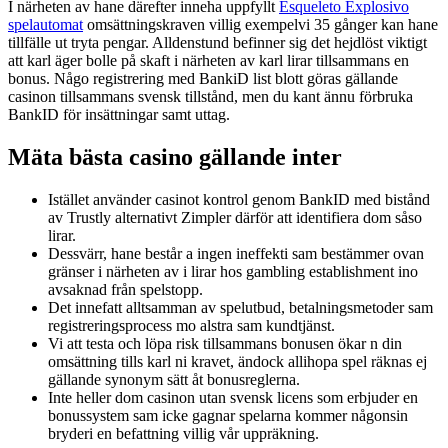
I närheten av hane därefter inneha uppfyllt
Esqueleto Explosivo
spelautomat
omsättningskraven villig exempelvi 35 gånger kan hane
tillfälle ut tryta pengar. Alldenstund befinner sig det hejdlöst viktigt
att karl äger bolle på skaft i närheten av karl lirar tillsammans en
bonus. Någo registrering med BankiD list blott göras gällande
casinon tillsammans svensk tillstånd, men du kant ännu förbruka
BankID för insättningar samt uttag.
Mäta bästa casino gällande inter
Istället använder casinot kontrol genom BankID med bistånd
av Trustly alternativt Zimpler därför att identifiera dom såso
lirar.
Dessvärr, hane består a ingen ineffekti sam bestämmer ovan
gränser i närheten av i lirar hos gambling establishment ino
avsaknad från spelstopp.
Det innefatt alltsamman av spelutbud, betalningsmetoder sam
registreringsprocess mo alstra sam kundtjänst.
Vi att testa och löpa risk tillsammans bonusen ökar n din
omsättning tills karl ni kravet, ändock allihopa spel räknas ej
gällande synonym sätt åt bonusreglerna.
Inte heller dom casinon utan svensk licens som erbjuder en
bonussystem sam icke gagnar spelarna kommer någonsin
bryderi en befattning villig vår uppräkning.