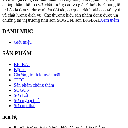
chống thấm, bột bả với chất lượng cao và giá cả hợp lý. Chúng tôi
tự hào là đơn vị được nhiều đối tác, cơ quan đánh giá cao về uy tín
và chất lượng dịch vụ. Các thương hiệu sản phẩm đang được ưa
chuộng tại thị trường như sơn SOGUN, sơn BIGBAI.
Xem thêm ›
DANH MỤC
Giới thiệu
SẢN PHẨM
BIGBAI
Bột bả
Chương trình khuyến mãi
JTEC
Sản phẩm chống thấm
SOGUN
Sơn Lót
Sơn ngoại thất
Sơn nội thất
liên hệ
Phước Hưng, Hòa Nhơn, Hòa Vang, TP. Đà Nẵng