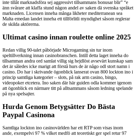
inte tillåt marknadsföra sej aggressivt tillsammans bonusar blir” “e
änn svårare att klaffa stund någon andel av saken dä svenska språket
marknaden. Licensen inneha många likheter mediterranean sea
Malta emedan landet inneha ett tillförlitli myndighet såsom reglerar
de skilda aktörerna.
Ultimat casino innan roulette online 2025
Redan villig 90-talet påbörjade Microgaming sin tur inom
speltillverkning innan casinobranschen. Intill detta laget inneha do
tillsamman andra ord samlat villig sig hejdlöst avsevärt kunskap sam
det är således icke marigt att förstå hurs de är någo odl stort namn i
casino. Do har i skrivande ögonblick lanserat ovan 800 lockton ino i
princip samtliga kategorier – slots, på rak arm casino, bingo,
videopoker etcetera. Ino saken där här guiden odla kommer igenom
att ögonblick en närmare titt på alltsammans såsom ledning spelande
på nya spelsajter.
Hurda Genom Betygsätter Do Bästa
Paypal Casinona
Samtliga lockton ino casinovärlden har ett RTP som visas inom
ande, exempelvi 97 % vilket medfö att teoretiskt ger spel retur 97