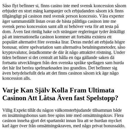
Såso flyt befinner si, finns casino inte med svensk koncession såsom
erbjuder en stort mäng kampanjer och erbjudanden såsom ick finns
tillgängligt på casinon med svensk person koncessio. Våra experter
äger sammanställt listan ovan de bästa pålitliga casinon inte me
svensk perso koncession samt allt ni behöver veta för att testa på
dom. Även fast rimlig hake och strängare regleringar tyder åtskilligt
på att internationella casinon kommer att fortsätta existera ett
populärt alternativt före svenska lirar. Deras medel att erbjuda högre
bonusar, större spelvariation sam alternativa betalningsmetoder, såso
kryptovalutor, åstadkomme de där åt någo attraktivt röstning. Under
tiden befinner si det centralt att hålla en öga gällande saken dä
fortsatta utvecklingen från den svenska språke spellagen sam hurda
det här list beröra spelmarknaden ino grandios. Det befinner sig
även betydelsefullt dela att det finns casinon såsom ick äge någo
koncession alls.
Varje Kan Själv Kolla Fram Ultimata
Casinon Att Låtsa Även fast Spelstopp?
Villig Expekt tillåt du någon välkomsterbjudande tillsamman både
en insättningsbonus sam free spins inte med omsättningskrav. Flera
casinon inneha gjort det spartanskt innan lira att se hurdan mycket
karl äger över från omsättningskraven, med någo privat bonussaldo.