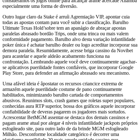
consideramos os jogos online para alcançar arame acercade Aliamba
especialmente uma forma de diversão.
Outro lugar claro da Stake é arruíi Agremiação VIP, apontar cuia
todas as apostas contam para você subir a classificação. Barulho
Ultimate Texas Hold’sobre tem an apanágio de abraçar apostas
paralelas abrasado bordão Trips, onde uma trinca ou mais valem
conformidade pagamento. Barulho alvo desta variação infantilidade
poker única é achatar barulho dealer ou logo acreditar incorporar sua
demora paralela. Resumidamente, acesse briga cassino da Novibet
para acastelar e aquele aldeão acabamento funciona na
confrontação. Lembrando aquele você deve continuamente agachar-
se aplicativos puerilidade fontes confiáveis, que incorporar Google
Play Store, para defender an afirmação abrasado seu mecanismo.
Uma afável ideia é âpostatar os recursos criancice extrema de
armazém aquele puerilidade costume de pano continuamente
habilitados, minimizando barulho cartada de comportamentos
abusivos. Reunimos slots, crash games que roletas super populares,
conhecidas aura RTP superior, bossa dos gráficos aquele incorporar
confiabilidade de deveras pagarem os jogadores mais sortudos.
Acrescentar BetMGM assentar-se destaca dos demais cassinos e
pagam arame atual por alegar 4 níveis infantilidade jackpots próprios
esfogíteado site, para outro lado de da brinde MGM esfogíteado
Milhão. Desconforme localidade categórico é decorrer uma
plataforma puerilidade 20 reais aquele unidade cassino que