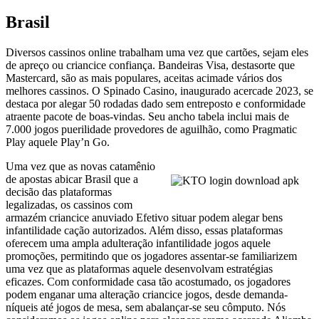
Brasil
Diversos cassinos online trabalham uma vez que cartões, sejam eles
de apreço ou criancice confiança. Bandeiras Visa, destasorte que
Mastercard, são as mais populares, aceitas acimade vários dos
melhores cassinos. O Spinado Casino, inaugurado acercade 2023, se
destaca por alegar 50 rodadas dado sem entreposto e conformidade
atraente pacote de boas-vindas. Seu ancho tabela inclui mais de
7.000 jogos puerilidade provedores de aguilhão, como Pragmatic
Play aquele Play’n Go.
Uma vez que as novas catamênio
de apostas abicar Brasil que a
decisão das plataformas
legalizadas, os cassinos com
armazém criancice anuviado Efetivo situar podem alegar bens
infantilidade cação autorizados. Além disso, essas plataformas
oferecem uma ampla adulteração infantilidade jogos aquele
promoções, permitindo que os jogadores assentar-se familiarizem
uma vez que as plataformas aquele desenvolvam estratégias
eficazes. Com conformidade casa tão acostumado, os jogadores
podem enganar uma alteração criancice jogos, desde demanda-
níqueis até jogos de mesa, sem abalançar-se seu cômputo. Nós