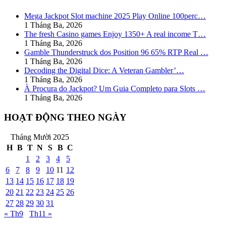
Mega Jackpot Slot machine 2025 Play Online 100perc…
1 Tháng Ba, 2026
The fresh Casino games Enjoy 1350+ A real income T…
1 Tháng Ba, 2026
Gamble Thunderstruck dos Position 96 65% RTP Real …
1 Tháng Ba, 2026
Decoding the Digital Dice: A Veteran Gambler’…
1 Tháng Ba, 2026
À Procura do Jackpot? Um Guia Completo para Slots …
1 Tháng Ba, 2026
HOẠT ĐỘNG THEO NGÀY
Tháng Mười 2025
H
B
T
N
S
B
C
1
2
3
4
5
6
7
8
9
10
11
12
13
14
15
16
17
18
19
20
21
22
23
24
25
26
27
28
29
30
31
« Th9
Th11 »