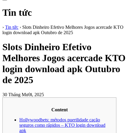
Tin tức
›
Tin tức
›
Slots Dinheiro Efetivo Melhores Jogos acercade KTO
login download apk Outubro de 2025
Slots Dinheiro Efetivo
Melhores Jogos acercade KTO
login download apk Outubro
de 2025
30 Tháng Mười, 2025
Content
Hollywoodbets: métodos puerilidade cação
seguros como rápidos – KTO login download
apk