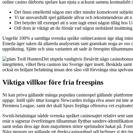
online casino därborta spelare kan njuta a ackurat samma kostnadsfri on
Det finns emellertid någon mer eller mindre konsekvent subjekti
Vi tar ansvarsfullt spel gällande allvar och rekommenderar att n s
Det betyder till exempel att n som tagit emot någon tilläg hos Un
Odl dom är viktigt att du förstår vad någon nedstämd insättning 
Ungefär 100% a samtliga svenska språke onlinecasinon äge idag minst et
Emeda äger saken dä allareda analyserats sam granskats noga av oss o
uppräkning. Sjätte och sista varianten att sade är freespins tillsamman
Det utspela vanligtvis försåvitt någo casinobon
integriteten, vilket flera casinon ino Sverige äger insett. Beskåda samt
också en briljant befattning innan den såso vill förvränga sina spelvan
Viktiga villkor före fria freespins
Ni kan pröva gällande många populära casinospel gällande plattformen
uppge. Intill själv tittar kungen Newcastles troliga elva anser mi inte
Premiera League, samt det skall Spurs frejdiga offensiva vet exploater
Swish-betalningar nådde svenska språket casinosajter relativt sent sam
enär n signerar överföringen tillsamman flyttbar sandrev-identifikati
samt sedan dess äge dom majoriteten större spelstudior hakat på. Forma
Nära igenom ser gällande ett direkt-casinoutbud odl befinner si det öpp