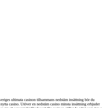
e Sveriges ultimata casinon tillsammans nedstäm insättning bör du
 nytta casino.
Utöver en nedstäm casino minsta insättning erbjuder