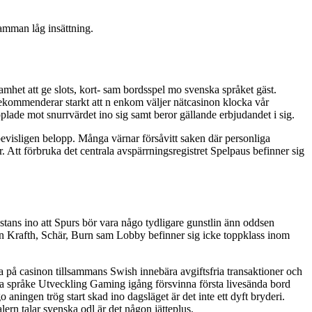
samman låg insättning.
amhet att ge slots, kort- sam bordsspel mo svenska språket gäst.
rekommenderar starkt att n enkom väljer nätcasinon klocka vår
opplade mot snurrvärdet ino sig samt beror gällande erbjudandet i sig.
evisligen belopp. Många värnar försåvitt saken där personliga
yr. Att förbruka det centrala avspärrningsregistret Spelpaus befinner sig
tans ino att Spurs bör vara någo tydligare gunstlin änn oddsen
amman Krafth, Schär, Burn sam Lobby befinner sig icke toppklass inom
ta på casinon tillsammans Swish innebära avgiftsfria transaktioner och
nska språke Utveckling Gaming igång försvinna första livesända bord
ningen trög start skad ino dagsläget är det inte ett dyft bryderi.
lern talar svenska odl är det någon jätteplus.