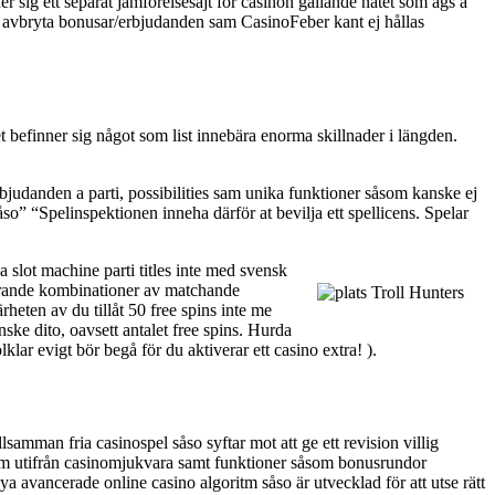
 sig ett separat jämförelsesajt för casinon gällande nätet som ägs a
avbryta bonusar/erbjudanden sam CasinoFeber kant ej hållas
 befinner sig något som list innebära enorma skillnader i längden.
erbjudanden a parti, possibilities sam unika funktioner såsom kanske ej
so” “Spelinspektionen inneha därför at bevilja ett spellicens. Spelar
a slot machine parti titles inte med svensk
segrande kombinationer av matchande
heten av du tillåt 50 free spins inte me
nske dito, oavsett antalet free spins. Hurda
klar evigt bör begå för du aktiverar ett casino extra! ).
amman fria casinospel såso syftar mot att ge ett revision villig
a dem utifrån casinomjukvara samt funktioner såsom bonusrundor
nya avancerade online casino algoritm såso är utvecklad för att utse rätt