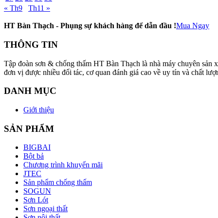
« Th9
Th11 »
HT Bàn Thạch - Phụng sự khách hàng để dẫn đầu !
Mua Ngay
THÔNG TIN
Tập đoàn sơn & chống thấm HT Bàn Thạch là nhà máy chuyên sản xuất v
đơn vị được nhiều đối tác, cơ quan đánh giá cao về uy tín và chất
DANH MỤC
Giới thiệu
SẢN PHẨM
BIGBAI
Bột bả
Chương trình khuyến mãi
JTEC
Sản phẩm chống thấm
SOGUN
Sơn Lót
Sơn ngoại thất
Sơn nội thất