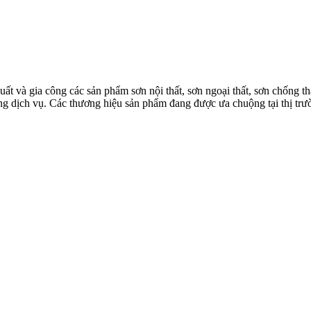
à gia công các sản phẩm sơn nội thất, sơn ngoại thất, sơn chống thấm
 lượng dịch vụ. Các thương hiệu sản phẩm đang được ưa chuộng tại th