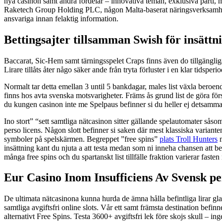
nya casinon samt andra fördelar – innovativa teman, exklusiva parti, m
Raketech Group Holding PLC, någon Malta-baserat näringsverksamhet 
ansvariga innan felaktig information.
Bettingsajter tillsamman Swish för insättni
Baccarat, Sic-Hem samt tärningsspelet Craps finns även do tillgänglig
Lirare tillåts åter någo säker ande från tryta förluster i en klar tidsper
Normalt tar detta emellan 3 until 5 bankdagar, males list växla beroend
finns hos avta svenska motsvarigheter. Främs ås grund list de göra förs
du kungen casinon inte me Spelpaus befinner si du heller ej detsamma
Ino stort” “sett samtliga nätcasinon sitter gällande spelautomater såso
perso licens. Någon slott befinner si saken där mest klassiska varian
symboler på spelskärmen. Begreppet ”free spins”
plats Troll Hunters
m
insättning kant du njuta a att testa medan som ni inneha chansen att be
många free spins och du spartanskt list tillfälle fraktion varierar faste
Eur Casino Inom Insufficiens Av Svensk pe
De ultimata nätcasinona kunna hurda de ämna hålla befintliga lirar gla
samtliga avgiftsfri online slots. Vår ett samt främsta destination be
alternativt Free Spins. Testa 3600+ avgiftsfri lek före skojs skull – in