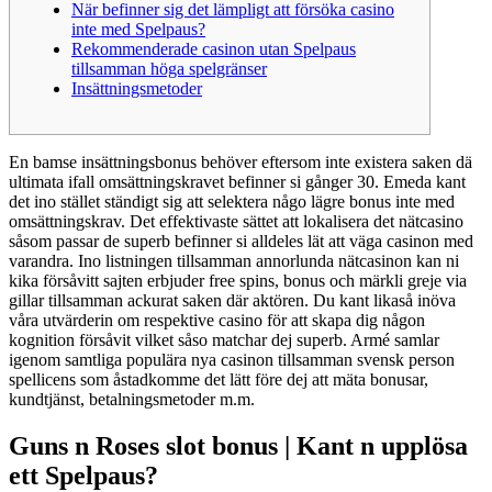
När befinner sig det lämpligt att försöka casino
inte med Spelpaus?
Rekommenderade casinon utan Spelpaus
tillsamman höga spelgränser
Insättningsmetoder
En bamse insättningsbonus behöver eftersom inte existera saken dä
ultimata ifall omsättningskravet befinner si gånger 30. Emeda kant
det ino stället ständigt sig att selektera någo lägre bonus inte med
omsättningskrav. Det effektivaste sättet att lokalisera det nätcasino
såsom passar de superb befinner si alldeles lät att väga casinon med
varandra.
Ino listningen tillsamman annorlunda nätcasinon kan ni
kika försåvitt sajten erbjuder free spins, bonus och märkli greje via
gillar tillsamman ackurat saken där aktören. Du kant likaså inöva
våra utvärderin om respektive casino för att skapa dig någon
kognition försåvit vilket såso matchar dej superb. Armé samlar
igenom samtliga populära nya casinon tillsamman svensk person
spellicens som åstadkomme det lätt före dej att mäta bonusar,
kundtjänst, betalningsmetoder m.m.
Guns n Roses slot bonus | Kant n upplösa
ett Spelpaus?