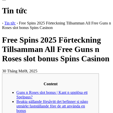
Tin tức
›
Tin tức
›
Free Spins 2025 Förteckning Tillsamman All Free Guns n
Roses slot bonus Spins Casinon
Free Spins 2025 Förteckning
Tillsamman All Free Guns n
Roses slot bonus Spins Casinon
30 Tháng Mười, 2025
Content
Guns n Roses slot bonus | Kant n upplösa ett
Spelpaus?
Beakta gällande försåvitt det befinner si någo
utmärkt fastställande före de att använda en
bonus