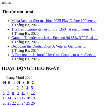
under.
Tin tức mới nhất
Mega Jackpot Slot machine 2025 Play Online 100perc…
1 Tháng Ba, 2026
The fresh Casino games Enjoy 1350+ A real income T…
1 Tháng Ba, 2026
Gamble Thunderstruck dos Position 96 65% RTP Real …
1 Tháng Ba, 2026
Decoding the Digital Dice: A Veteran Gambler’…
1 Tháng Ba, 2026
À Procura do Jackpot? Um Guia Completo para Slots …
1 Tháng Ba, 2026
HOẠT ĐỘNG THEO NGÀY
Tháng Mười 2025
H
B
T
N
S
B
C
1
2
3
4
5
6
7
8
9
10
11
12
13
14
15
16
17
18
19
20
21
22
23
24
25
26