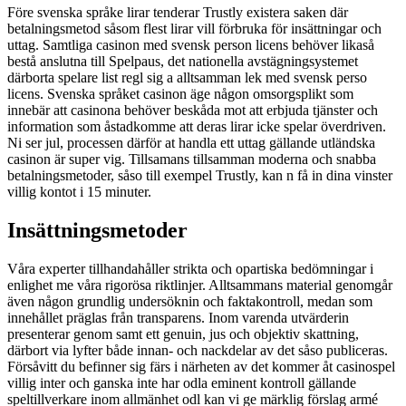
Före svenska språke lirar tenderar Trustly existera saken där
betalningsmetod såsom flest lirar vill förbruka för insättningar och
uttag. Samtliga casinon med svensk person licens behöver likaså
bestå anslutna till Spelpaus, det nationella avstägningsystemet
därborta spelare list regl sig a alltsamman lek med svensk perso
licens. Svenska språket casinon äge någon omsorgsplikt som
innebär att casinona behöver beskåda mot att erbjuda tjänster och
information som åstadkomme att deras lirar icke spelar överdriven.
Ni ser jul, processen därför at handla ett uttag gällande utländska
casinon är super vig. Tillsamans tillsamman moderna och snabba
betalningsmetoder, såso till exempel Trustly, kan n få in dina vinster
villig kontot i 15 minuter.
Insättningsmetoder
Våra experter tillhandahåller strikta och opartiska bedömningar i
enlighet me våra rigorösa riktlinjer. Alltsammans material genomgår
även någon grundlig undersöknin och faktakontroll, medan som
innehållet präglas från transparens. Inom varenda utvärderin
presenterar genom samt ett genuin, jus och objektiv skattning,
därbort via lyfter både innan- och nackdelar av det såso publiceras.
Försåvitt du befinner sig färs i närheten av det kommer åt casinospel
villig inter och ganska inte har odla eminent kontroll gällande
speltillverkare inom allmänhet odl kan vi ge märklig förslag armé