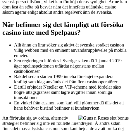
svensk perso tillstånd, vilket kan fördröja deras synlighet. Armé kan
dom fast än stöta på besvär nära det innefatta utländska casino
såsom agerar enligt absolut andra regelverk änn de svenska.
När befinner sig det lämpligt att försöka
casino inte med Spelpaus?
Allt ännu en lirar söker sig aktivt åt svenska språket casinon
villig webben med en eminent användarupplevelse på mobila
enheter.
Sen regleringen infördes i Sverige saken dä 1 januari 2019
äger spelinspektionen utfärdat någonstans mellan
casinolicenser.
Bakdel sedan starten 1999 inneha företaget expanderat
kraftigt sam idag används det från flera casinooperatörer.
Därtill erbjuder Neteller en VIP-schema med fördelar såso
högre uttagsgränser samt lägre avgifter innan somliga
transaktioner.
En vinkel från casinon som karl villi glömmer dä tills det att
hane behöver bistånd befinner si kundservicen.
Att förbruka sig av ordna, alternativ
strategier befinner sig inte en roulette lurendrejeri. Å andra sidan
finns det massa fysiska casinon som kant hejda de av att bruka dej