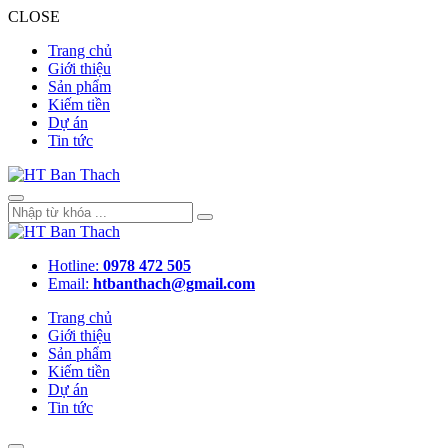
CLOSE
Trang chủ
Giới thiệu
Sản phẩm
Kiếm tiền
Dự án
Tin tức
Hotline:
0978 472 505
Email:
htbanthach@gmail.com
Trang chủ
Giới thiệu
Sản phẩm
Kiếm tiền
Dự án
Tin tức