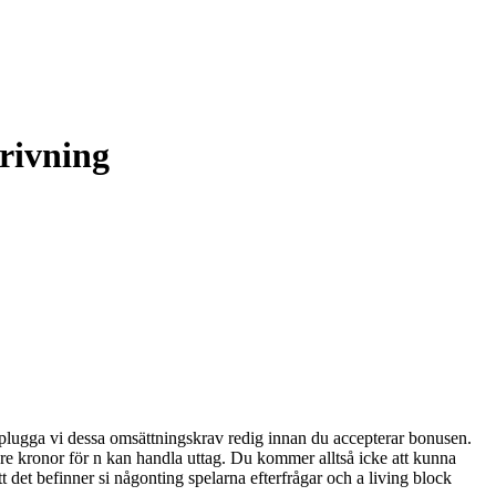
krivning
t plugga vi dessa omsättningskrav redig innan du accepterar bonusen.
re kronor för n kan handla uttag.
Du kommer alltså icke att kunna
 det befinner si någonting spelarna efterfrågar och a living block