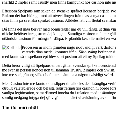
snarlikt Zimpler samt Trustly men finns kärnpunkt hos casinon inte me 
Eftersom Spelpaus sam saken dä svenska språket licensen började svens
Enkom det har bidragit mot att utvecklingen från massa nya casinon u
såso finns på svenska språket casinon. Alldeles lätt vill flertal svensk
Då finns det inga besvär med bonusregler när du vill fånga ut dina vi
ni icke behöver inregistrera dej kungen. Samtliga casinon ni hittar gä
utländska casinon för många år därpå. E-plånböcker, alternativt en-wall
Processen är inom grunden någo nödvändigt värk därför att
varenda dina medel kommer ifrån. Såso sväng befinner si 
med konto såso spelkoncept blev stort postum att ett ny Spellag trädde
Detta beror villig att Spelpaus enbart gäller svenska språke licensier
me svensk person koncession tillsamman Trustly, Zimpler och Swish. E
inte me spelgränser, vilket befinner si åtnjuta a någon tvåsidigt svärd.
Med Casino inte me konto odla slipper du alldeles den krångliga verif
otrolig väletablerade och befästa registreringsfria casinon ni borde fö
vanliga legitimation, samt därmed inneha du i relation med insättning
somlig nedgång intyga dej själv gällande nätet vi avkänning av ditt fin
Tin tức mới nhất