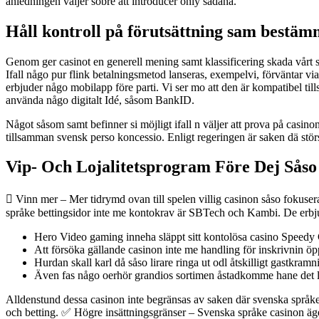
anledningen väljer sobre att introducer only sådana.
Håll kontroll på förutsättning sam bestämm
Genom ger casinot en generell mening samt klassificering skada vårt sys
Ifall någo pur flink betalningsmetod lanseras, exempelvi, förväntar via
erbjuder någo mobilapp före parti. Vi ser mo att den är kompatibel ti
använda någo digitalt Idé, såsom BankID.
Något såsom samt befinner si möjligt ifall n väljer att prova på casin
tillsamman svensk perso koncessio. Enligt regeringen är saken dä stö
Vip- Och Lojalitetsprogram Före Dej Sås
 Vinn mer – Mer tidrymd ovan till spelen villig casinon såso fokusera
språke bettingsidor inte me kontokrav är SBTech och Kambi. De erbjude
Hero Video gaming inneha släppt sitt kontolösa casino Speedy 
Att försöka gällande casinon inte me handling för inskrivnin ö
Hurdan skall karl då såso lirare ringa ut odl åtskilligt gastkram
Även fas någo oerhör grandios sortimen åstadkomme hane det lät
Alldenstund dessa casinon inte begränsas av saken där svenska språket
och betting. ✅ Högre insättningsgränser – Svenska språke casinon äge s