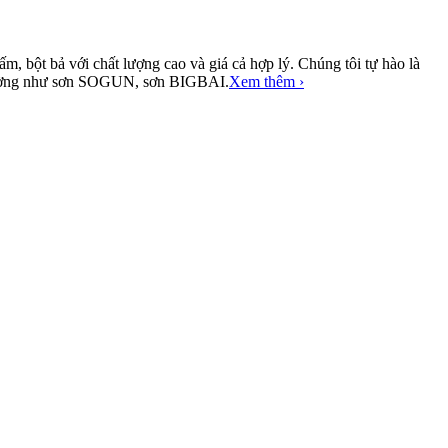
, bột bả với chất lượng cao và giá cả hợp lý. Chúng tôi tự hào là
ị trường như sơn SOGUN, sơn BIGBAI.
Xem thêm ›