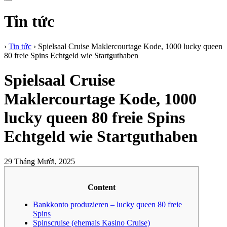
Tin tức
›
Tin tức
›
Spielsaal Cruise Maklercourtage Kode, 1000 lucky queen
80 freie Spins Echtgeld wie Startguthaben
Spielsaal Cruise
Maklercourtage Kode, 1000
lucky queen 80 freie Spins
Echtgeld wie Startguthaben
29 Tháng Mười, 2025
Content
Bankkonto produzieren – lucky queen 80 freie
Spins
Spinscruise (ehemals Kasino Cruise)