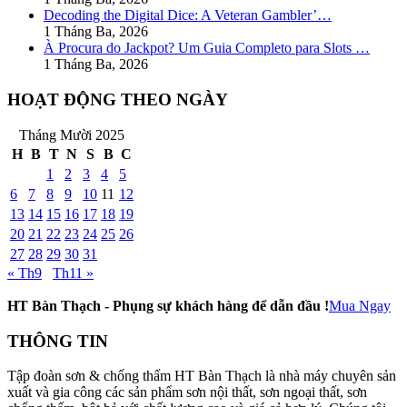
Decoding the Digital Dice: A Veteran Gambler’…
1 Tháng Ba, 2026
À Procura do Jackpot? Um Guia Completo para Slots …
1 Tháng Ba, 2026
HOẠT ĐỘNG THEO NGÀY
Tháng Mười 2025
H
B
T
N
S
B
C
1
2
3
4
5
6
7
8
9
10
11
12
13
14
15
16
17
18
19
20
21
22
23
24
25
26
27
28
29
30
31
« Th9
Th11 »
HT Bàn Thạch - Phụng sự khách hàng để dẫn đầu !
Mua Ngay
THÔNG TIN
Tập đoàn sơn & chống thấm HT Bàn Thạch là nhà máy chuyên sản
xuất và gia công các sản phẩm sơn nội thất, sơn ngoại thất, sơn