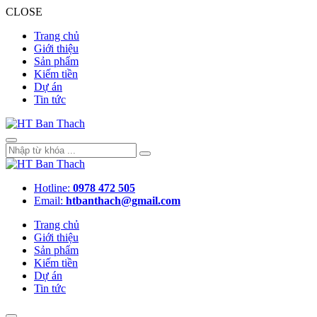
CLOSE
Trang chủ
Giới thiệu
Sản phẩm
Kiếm tiền
Dự án
Tin tức
Hotline:
0978 472 505
Email:
htbanthach@gmail.com
Trang chủ
Giới thiệu
Sản phẩm
Kiếm tiền
Dự án
Tin tức