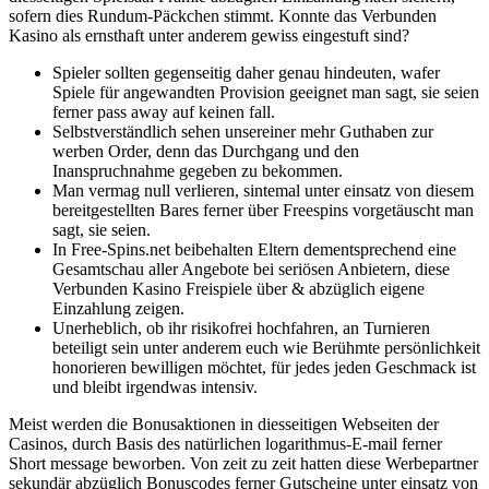
sofern dies Rundum-Päckchen stimmt. Konnte das Verbunden
Kasino als ernsthaft unter anderem gewiss eingestuft sind?
Spieler sollten gegenseitig daher genau hindeuten, wafer
Spiele für angewandten Provision geeignet man sagt, sie seien
ferner pass away auf keinen fall.
Selbstverständlich sehen unsereiner mehr Guthaben zur
werben Order, denn das Durchgang und den
Inanspruchnahme gegeben zu bekommen.
Man vermag null verlieren, sintemal unter einsatz von diesem
bereitgestellten Bares ferner über Freespins vorgetäuscht man
sagt, sie seien.
In Free-Spins.net beibehalten Eltern dementsprechend eine
Gesamtschau aller Angebote bei seriösen Anbietern, diese
Verbunden Kasino Freispiele über & abzüglich eigene
Einzahlung zeigen.
Unerheblich, ob ihr risikofrei hochfahren, an Turnieren
beteiligt sein unter anderem euch wie Berühmte persönlichkeit
honorieren bewilligen möchtet, für jedes jeden Geschmack ist
und bleibt irgendwas intensiv.
Meist werden die Bonusaktionen in diesseitigen Webseiten der
Casinos, durch Basis des natürlichen logarithmus-E-mail ferner
Short message beworben. Von zeit zu zeit hatten diese Werbepartner
sekundär abzüglich Bonuscodes ferner Gutscheine unter einsatz von