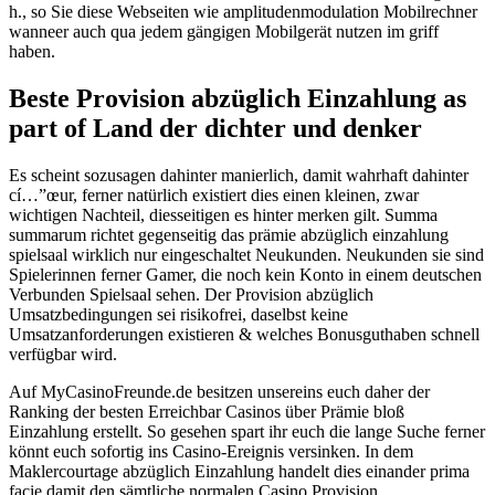
h., so Sie diese Webseiten wie amplitudenmodulation Mobilrechner
wanneer auch qua jedem gängigen Mobilgerät nutzen im griff
haben.
Beste Provision abzüglich Einzahlung as
part of Land der dichter und denker
Es scheint sozusagen dahinter manierlich, damit wahrhaft dahinter
cí…”œur, ferner natürlich existiert dies einen kleinen, zwar
wichtigen Nachteil, diesseitigen es hinter merken gilt. Summa
summarum richtet gegenseitig das prämie abzüglich einzahlung
spielsaal wirklich nur eingeschaltet Neukunden. Neukunden sie sind
Spielerinnen ferner Gamer, die noch kein Konto in einem deutschen
Verbunden Spielsaal sehen. Der Provision abzüglich
Umsatzbedingungen sei risikofrei, daselbst keine
Umsatzanforderungen existieren & welches Bonusguthaben schnell
verfügbar wird.
Auf MyCasinoFreunde.de besitzen unsereins euch daher der
Ranking der besten Erreichbar Casinos über Prämie bloß
Einzahlung erstellt. So gesehen spart ihr euch die lange Suche ferner
könnt euch sofortig ins Casino-Ereignis versinken. In dem
Maklercourtage abzüglich Einzahlung handelt dies einander prima
facie damit den sämtliche normalen Casino Provision.