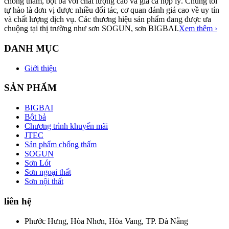
chống thấm, bột bả với chất lượng cao và giá cả hợp lý. Chúng tôi
tự hào là đơn vị được nhiều đối tác, cơ quan đánh giá cao về uy tín
và chất lượng dịch vụ. Các thương hiệu sản phẩm đang được ưa
chuộng tại thị trường như sơn SOGUN, sơn BIGBAI.
Xem thêm ›
DANH MỤC
Giới thiệu
SẢN PHẨM
BIGBAI
Bột bả
Chương trình khuyến mãi
JTEC
Sản phẩm chống thấm
SOGUN
Sơn Lót
Sơn ngoại thất
Sơn nội thất
liên hệ
Phước Hưng, Hòa Nhơn, Hòa Vang, TP. Đà Nẵng